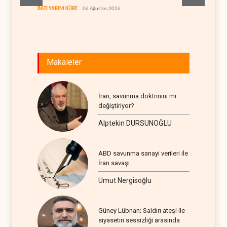
geçiş k
BATI YARIM KÜRE
06 Ağustos 2026
İRAN
06
Makaleler
İran, savunma doktrinini mi
değiştiriyor?
Alptekin DURSUNOĞLU
ABD savunma sanayi verileri ile
İran savaşı
Umut Nergisoğlu
Güney Lübnan; Saldırı ateşi ile
siyasetin sessizliği arasında