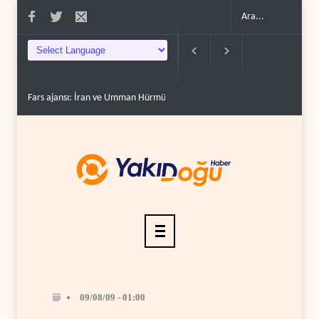
Fars ajansı: İran ve Umman Hürmüz Boğazı için geçiş..
Trump, mühimmat
09/08/09 - 01:00