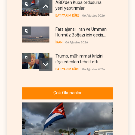
ABD'den Küba ordusuna
yeni yaptırımlar
BATI YARIM KÜRE
06 Ağustos 2026
Fars ajansı: İran ve Umman
Hürmüz Boğazı için geçiş
koridorlarında anlaştı
İRAN
06 Ağustos 2026
Trump, mühimmat krizini
ifşa edenleri tehdit etti
BATI YARIM KÜRE
06 Ağustos 2026
Demokratlar: Trump Batı
Şeria'da işgalci
Çok Okunanlar
yerleşimcilere cezasızlık
BATI YARIM KÜRE
06 Ağustos 2026
sağladı
İsrail, beyin göçünde rekora
koşuyor
İSRAİL
06 Ağustos 2026