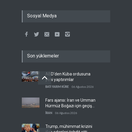
Sosyal Medya
Son yüklemeler
ABD'den Küba ordusuna
yeni yaptırımlar
BATI YARIM KÜRE
06 Ağustos 2026
Fars ajansı: İran ve Umman
Hürmüz Boğazı için geçiş
koridorlarında anlaştı
İRAN
06 Ağustos 2026
Trump, mühimmat krizini
ifşa edenleri tehdit etti