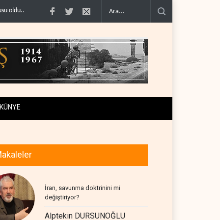
ABD’nin onlarca savaş uçağı da yetmedi: Hürmüz’de ..
Necef İmamı'ndan böl
KÜNYE
akaleler
İran, savunma doktrinini mi
değiştiriyor?
Alptekin DURSUNOĞLU