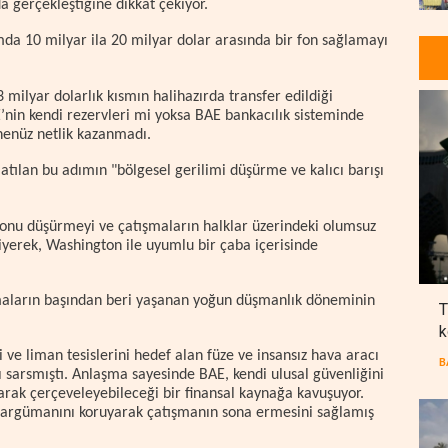
 gerçekleştiğine dikkat çekiyor.
da 10 milyar ila 20 milyar dolar arasında bir fon sağlamayı
3 milyar dolarlık kısmın halihazırda transfer edildiği
E’nin kendi rezervleri mi yoksa BAE bankacılık sisteminde
 henüz netlik kazanmadı.
, atılan bu adımın "bölgesel gerilimi düşürme ve kalıcı barışı
siyonu düşürmeyi ve çatışmaların halklar üzerindeki olumsuz
iyerek, Washington ile uyumlu bir çaba içerisinde
ışmaların başından beri yaşanan yoğun düşmanlık döneminin
T
k
i ve liman tesislerini hedef alan füze ve insansız hava aracı
B
ını sarsmıştı. Anlaşma sayesinde BAE, kendi ulusal güvenliğini
arak çerçeveleyebileceği bir finansal kaynağa kavuşuyor.
argümanını koruyarak çatışmanın sona ermesini sağlamış