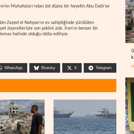
evrim Muhafızları’ndan üst düzey bir heyetin Abu Dabi’ye
in Zayed el Nahyan’ın ev sahipliğinde yürütülen
et ziyaretleriyle son şeklini aldı. İran'ın benzer bir
temas halinde olduğu iddia ediliyor.
G
k
F
WhatsApp
Bluesky
X
Telegram