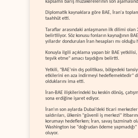
kapsamlı barış müzakerelerinin son aşamasında
Diplomatik kaynaklara göre BAE, İran'a toplam
taahhüt etti.
Taraflar arasındaki anlaşmanın ilk dilimi olan 
belirtiliyor. Söz konusu fonların kaynağının BA
yıllardır dondurulan İran hesapları mı olduğu
Konuyla ilgili açıklama yapan bir BAE yetkilisi
teşvik etme" amacı taşıdığını belirtti.
Yetkili, "BAE’nin dış politikası, bölgedeki tan
etkilerini en aza indirmeyi hedeflemektedir" d
olduklarını ima etti.
İran-BAE ilişkilerindeki bu keskin dönüş, çat
sona erdiğine işaret ediyor.
İran'ın son aylarda Dubai’deki ticari merkezler
saldırıları, ülkenin "güvenli iş merkezi" itibar
korumayı hedeflerken; İran, savaş tazminatı ol
Washington ise "doğrudan ödeme yapmadığı" 
oluyor.