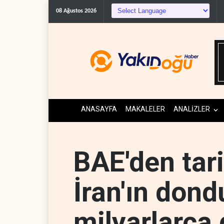
The Guardian: Trump’ın İ
08 Ağustos 2026
ANASAYFA
MAKALELER
ANALİZLER
BAE'den tar
İran'ın don
milyarlarca 