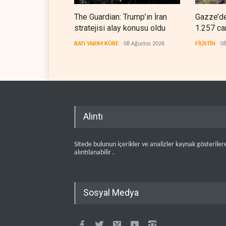
The Guardian: Trump’ın İran
Gazze’de
stratejisi alay konusu oldu
1.257 ca
BATI YARIM KÜRE
08 Ağustos 2026
FİLİSTİN
08
Alıntı
Sitede bulunun içerikler ve analizler kaynak gösteriler
alıntılanabilir .
Sosyal Medya