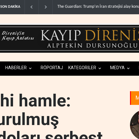
ran stratejisi alay konusu oldu..
Gazze’de ‘ateşkes’ sonrası 1.257 can kaybı..
SON DAKİKA
HABERLER
RÖPORTAJ
KATEGORİLER
MEDYA
ihi hamle:
M
durulmuş
doları serbest