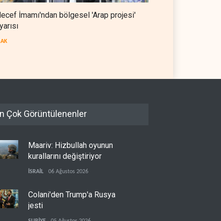
ecef İmamı'ndan bölgesel 'Arap projesi'
ef İmamı'ndan bölgesel
Mossad’ın İran'a karşı Kürt
yarısı
p projesi' uyarısı
planı neden çöktü?
RAK
08 Ağustos 2026
İSRAİL
08 Ağustos 2026
n Çok Görüntülenenler
Maariv: Hizbullah oyunun
kurallarını değiştiriyor
İSRAİL
06 Ağustos 2026
Colani'den Trump'a Rusya
jesti
SURİYE
05 Ağustos 2026