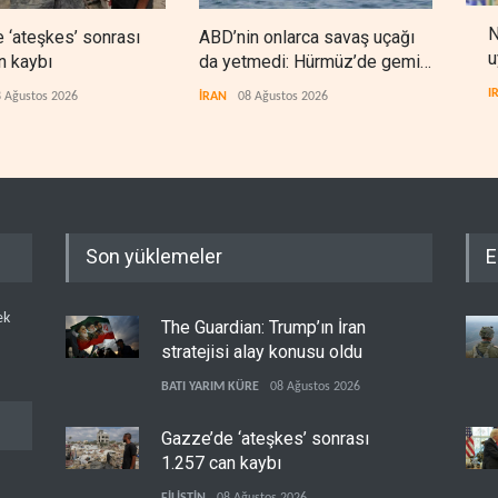
N
 ‘ateşkes’ sonrası
ABD’nin onlarca savaş uçağı
Nec
u
n kaybı
da yetmedi: Hürmüz’de gemi
'Ara
vuruldu
I
 Ağustos 2026
İRAN
08 Ağustos 2026
IRAK
Son yüklemeler
E
ek
The Guardian: Trump’ın İran
stratejisi alay konusu oldu
BATI YARIM KÜRE
08 Ağustos 2026
Gazze’de ‘ateşkes’ sonrası
1.257 can kaybı
FİLİSTİN
08 Ağustos 2026