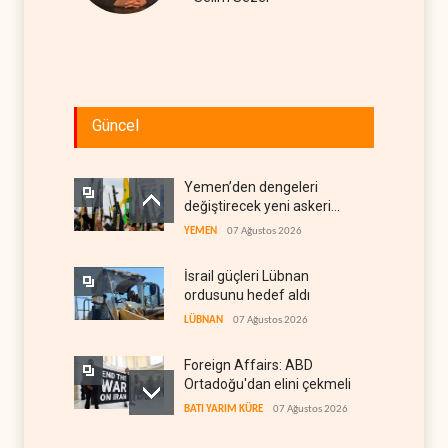
Güncel
Yemen’den dengeleri
değiştirecek yeni askeri
denklem
YEMEN
07 Ağustos 2026
İsrail güçleri Lübnan
ordusunu hedef aldı
LÜBNAN
07 Ağustos 2026
Foreign Affairs: ABD
Ortadoğu'dan elini çekmeli
BATI YARIM KÜRE
07 Ağustos 2026