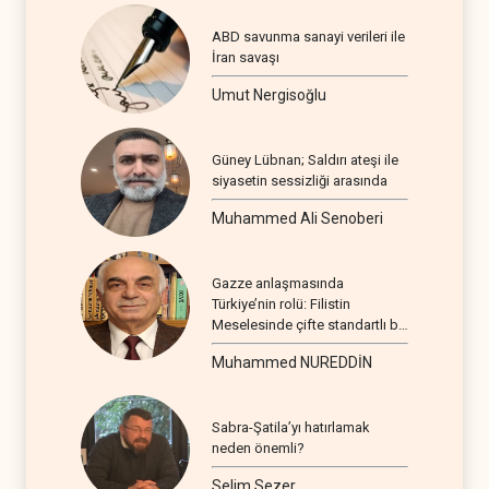
ABD savunma sanayi verileri ile
İran savaşı
Umut Nergisoğlu
Güney Lübnan; Saldırı ateşi ile
siyasetin sessizliği arasında
Muhammed Ali Senoberi
Gazze anlaşmasında
Türkiye’nin rolü: Filistin
Meselesinde çifte standartlı bir
seyir
Muhammed NUREDDİN
Sabra-Şatila’yı hatırlamak
neden önemli?
Selim Sezer