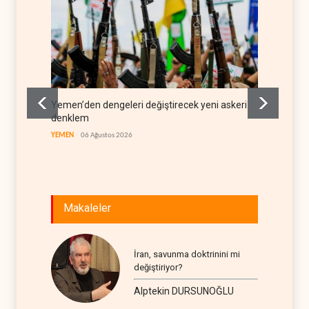
Yemen’den dengeleri değiştirecek yeni askeri
İsrail 
denklem
LÜBNAN
YEMEN
06 Ağustos 2026
Makaleler
İran, savunma doktrinini mi
değiştiriyor?
Alptekin DURSUNOĞLU