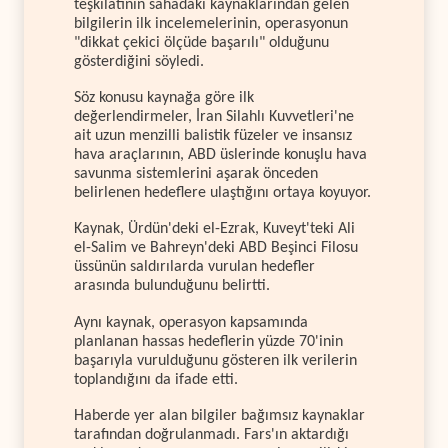
teşkilatının sahadaki kaynaklarından gelen
bilgilerin ilk incelemelerinin, operasyonun
"dikkat çekici ölçüde başarılı" olduğunu
gösterdiğini söyledi.
Söz konusu kaynağa göre ilk
değerlendirmeler, İran Silahlı Kuvvetleri'ne
ait uzun menzilli balistik füzeler ve insansız
hava araçlarının, ABD üslerinde konuşlu hava
savunma sistemlerini aşarak önceden
belirlenen hedeflere ulaştığını ortaya koyuyor.
Kaynak, Ürdün'deki el-Ezrak, Kuveyt'teki Ali
el-Salim ve Bahreyn'deki ABD Beşinci Filosu
üssünün saldırılarda vurulan hedefler
arasında bulunduğunu belirtti.
Aynı kaynak, operasyon kapsamında
planlanan hassas hedeflerin yüzde 70'inin
başarıyla vurulduğunu gösteren ilk verilerin
toplandığını da ifade etti.
Haberde yer alan bilgiler bağımsız kaynaklar
tarafından doğrulanmadı. Fars'ın aktardığı