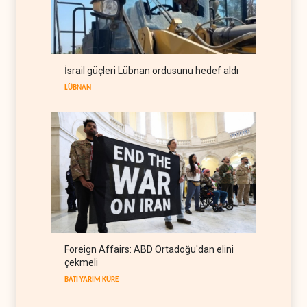
Gazze'nin yeniden inşası
yerine askeri üs projesi
FİLİSTİN
07 Ağustos 2026
UNICEF: Gazze'de
İsrail güçleri Lübnan ordusunu hedef aldı
ateşkesten bu yana 300
çocuk öldürüldü
LÜBNAN
FİLİSTİN
07 Ağustos 2026
Foreign Affairs: ABD Ortadoğu'dan elini
çekmeli
BATI YARIM KÜRE