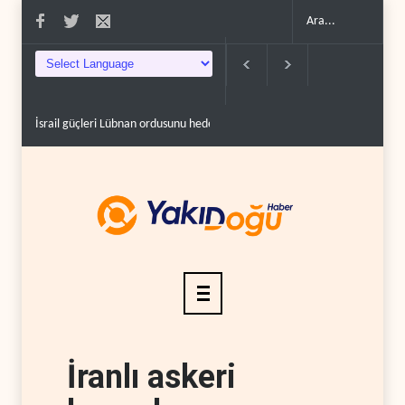
İsrail güçleri Lübnan ordusunu hedef aldı..
Foreign Affairs: ABD Ortado
İranlı askeri