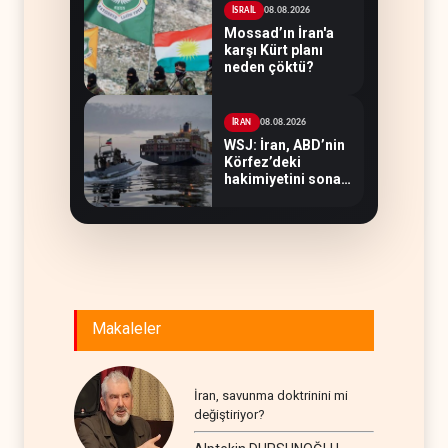
08.08.2026
İSRAİL
Mossad’ın İran'a
karşı Kürt planı
neden çöktü?
08.08.2026
İRAN
WSJ: İran, ABD’nin
Körfez’deki
hakimiyetini sona
erdiriyor
Makaleler
İran, savunma doktrinini mi
değiştiriyor?