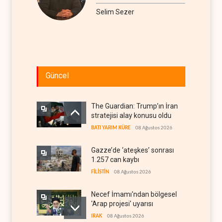
Selim Sezer
Güncel
The Guardian: Trump’ın İran
stratejisi alay konusu oldu
BATI YARIM KÜRE
08 Ağustos 2026
Gazze’de ‘ateşkes’ sonrası
1.257 can kaybı
FİLİSTİN
08 Ağustos 2026
Necef İmamı'ndan bölgesel
'Arap projesi' uyarısı
IRAK
08 Ağustos 2026