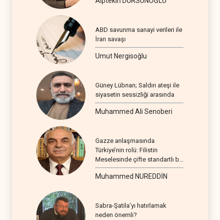
Alptekin DURSUNOĞLU
ABD savunma sanayi verileri ile
İran savaşı
Umut Nergisoğlu
Güney Lübnan; Saldırı ateşi ile
siyasetin sessizliği arasında
Muhammed Ali Senoberi
Gazze anlaşmasında
Türkiye’nin rolü: Filistin
Meselesinde çifte standartlı bir
seyir
Muhammed NUREDDİN
Sabra-Şatila’yı hatırlamak
neden önemli?