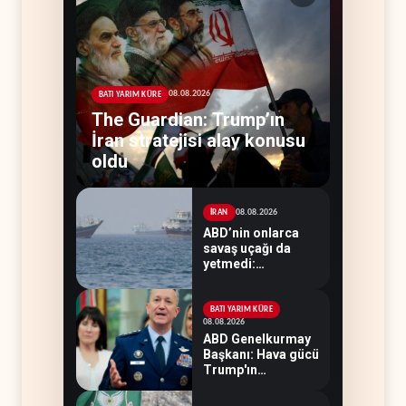
08.08.2026
BATI YARIM KÜRE
The Guardian: Trump’ın
İran stratejisi alay konusu
oldu
08.08.2026
İRAN
ABD’nin onlarca
savaş uçağı da
yetmedi:
Hürmüz’de gemi
vuruldu
BATI YARIM KÜRE
08.08.2026
ABD Genelkurmay
Başkanı: Hava gücü
Trump'ın
hedeflerine yetmez