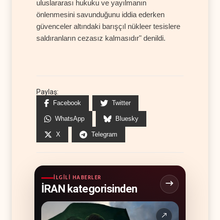
uluslararası hukuku ve yayılmanın
önlenmesini savunduğunu iddia ederken
güvenceler altındaki barışçıl nükleer tesislere
saldıranların cezasız kalmasıdır" denildi.
Paylaş:
Facebook
Twitter
WhatsApp
Bluesky
X
Telegram
İLGILI HABERLER
İRAN kategorisinden
↗