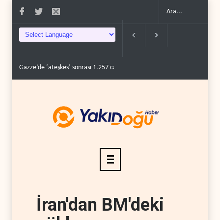
Gazze’de ‘ateşkes’ sonrası 1.257 can kaybı..
ABD’nin onlarca savaş uçağ
İran'dan BM'deki