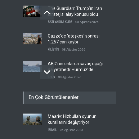
The Guardian: Trump’ın İran
stratejisi alay konusu oldu
BATI YARIM KÜRE
08 Ağustos 2026
Gazze’de ‘ateşkes’ sonrası
1.257 can kaybı
FİLİSTİN
08 Ağustos 2026
ABD’nin onlarca savaş uçağı
da yetmedi: Hürmüz’de
gemi vuruldu
İRAN
08 Ağustos 2026
Necef İmamı'ndan bölgesel
En Çok Görüntülenenler
'Arap projesi' uyarısı
IRAK
08 Ağustos 2026
Maariv: Hizbullah oyunun
Mossad’ın İran'a karşı Kürt
kurallarını değiştiriyor
planı neden çöktü?
İSRAİL
06 Ağustos 2026
İSRAİL
08 Ağustos 2026