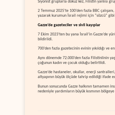
Siyonist gruplarla dokuz kez, Filistin yanlısı gru
2 Temmuz 2025’te 100’den fazla BBC çalışanı,
yazarak kurumun İsrail rejimi için “sözcü” gibi 
Gazze’de gazeteciler ve sivil kayıplar
7 Ekim 2023’ten bu yana İsrail’in Gazze’de yürü
bildirildi.
700’den fazla gazetecinin evinin yıkıldığı ve e
Aynı dönemde 72.000’den fazla Filistinlinin yaş
çoğunun kadın ve çocuk olduğu belirtildi.
Gazze’de hastaneler, okullar, enerji santralleri,
altyapının büyük ölçüde tahrip edildiği ifade ed
Bunun sonucunda Gazze halkının tamamen insan
nedeniyle yardımların büyük kısmının bölgeye