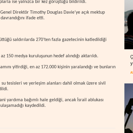
plarla ise yalnızca bir kez görüştüğü bildirildi.
 Genel Direktör Timothy Douglas Davie’ye açık mektup
davrandığını ifade etti.
ttüğü saldırılarda 270’ten fazla gazetecinin katledildiği
n az 150 medya kuruluşunun hedef alındığı aktarıldı.
Ç
y
amını yitirdiği, en az 172.000 kişinin yaralandığı ve bunların
A
 su tesisleri ve yerleşim alanları dahil olmak üzere sivil
ildi.
i yardıma bağımlı hale geldiği, ancak İsrail ablukası
 ulaşamadığı kaydedildi.