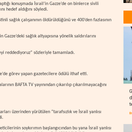
ptığı konuşmada İsrail’in Gazze’de on binlerce sivili
nı hedef aldığını söyledi.
tinli sağlık çalışanının öldürüldüğünü ve 400’den fazlasının
’in Gazze’deki sağlık altyapısına yönelik saldırılarını
yi reddediyoruz” sözleriyle tamamladı.
de görev yapan gazetecilere ödülü ithaf etti.
arının BAFTA TV yayınından çıkarılıp çıkarılmayacağını
G
d
t
ları üzerinden yürütülen “tarafsızlık ve İsrail yanlısı
R
i.
ticilerinin soykırımın başlangıcından bu yana İsrail yanlısı