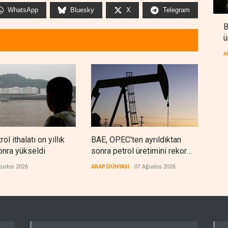
WhatsApp
Bluesky
X
Telegram
B
ü
A
rol ithalatı on yıllık
BAE, OPEC'ten ayrıldıktan
The
onra yükseldi
sonra petrol üretimini rekor
anla
düzeye çıkardı
kaza
ğustos 2026
ARAP DÜNYASI
07 Ağustos 2026
BATI