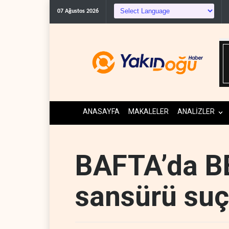
Gazeteci Magnier: Trump, Hür
07 Ağustos 2026
ANASAYFA
MAKALELER
ANALİZLER
BAFTA’da B
sansürü su