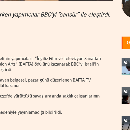
ken yapımcılar BBC’yi “sansür” ile eleştirdi.
G
linin yapımcıları, “İngiliz Film ve Televizyon Sanatları
ion Arts” (BAFTA) ödülünü kazanarak BBC’yi İsrail’in
ştirdi.
mayan belgesel, pazar günü düzenlenen BAFTA TV
ül kazandı.
azze’de yürüttüğü savaş sırasında sağlık çalışanlarının
nedeniyle yayınlamadığı bildirildi.