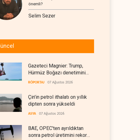
önemli?
Selim Sezer
üncel
Gazeteci Magnier: Trump,
Hürmüz Boğazı denetimini
doğrudan İran ve Umman'a
RÖPORTAJ
07 Ağustos 2026
teslim etti
Çin'in petrol ithalatı on yıllık
dipten sonra yükseldi
ASYA
07 Ağustos 2026
BAE, OPEC'ten ayrıldıktan
sonra petrol üretimini rekor