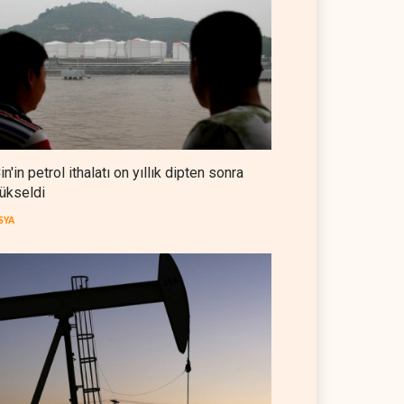
Suudi Arabistan, Türkiye ve
Pakistan ortak savunma
anlaşması imzaladı
ARAP DÜNYASI
07 Ağustos 2026
ABD, Suudi Arabistan'dan
petrol ithalatını 40 yıl sonra ilk
kez durdurdu
BATI YARIM KÜRE
07 Ağustos 2026
in'in petrol ithalatı on yıllık dipten sonra
ükseldi
Galibaf, Trump'ın tehdit ve
müzakere mesajlarıyla alay
SYA
etti
İRAN
07 Ağustos 2026