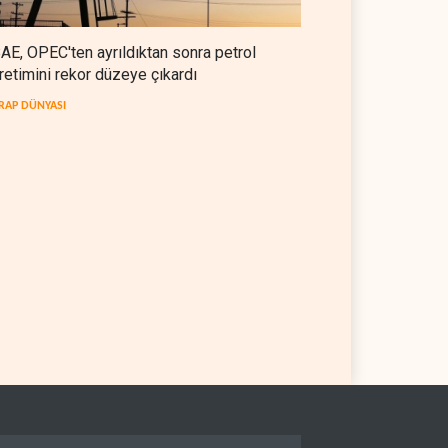
AE, OPEC'ten ayrıldıktan sonra petrol
retimini rekor düzeye çıkardı
RAP DÜNYASI
 Telegraph: Hürmüz
Yemen’den dengeleri
şması, İran’ın savaşı
değiştirecek yeni askeri
ndığını gösteriyor
denklem
 YARIM KÜRE
07 Ağustos 2026
YEMEN
07 Ağustos 2026