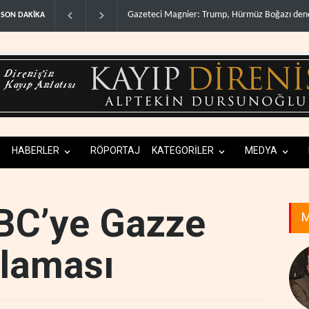
müz Boğazı denetimini doğru..
Çin'in petrol ithalatı on yıllık dipten sonra yükse
SON DAKİKA
HABERLER
RÖPORTAJ
KATEGORİLER
MEDYA
BC’ye Gazze
M
çlaması