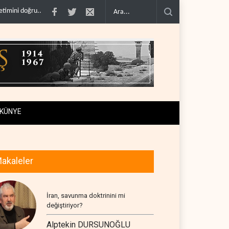
ldi..
BAE, OPEC'ten ayrıldıktan sonra petrol üretimini rekor d�..
The Tele
KÜNYE
akaleler
İran, savunma doktrinini mi
değiştiriyor?
Alptekin DURSUNOĞLU