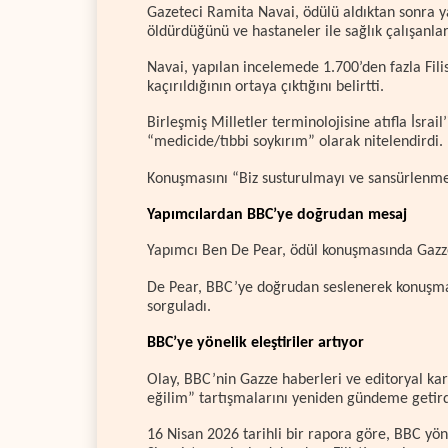
Gazeteci Ramita Navai, ödülü aldıktan sonra ya
öldürdüğünü ve hastaneler ile sağlık çalışanları
Navai, yapılan incelemede 1.700’den fazla Filis
kaçırıldığının ortaya çıktığını belirtti.
Birleşmiş Milletler terminolojisine atıfla İsrail
“medicide/tıbbi soykırım” olarak nitelendirdi.
Konuşmasını “Biz susturulmayı ve sansürlenme
Yapımcılardan BBC’ye doğrudan mesaj
Yapımcı Ben De Pear, ödül konuşmasında Gazze’
De Pear, BBC’ye doğrudan seslenerek konuşmal
sorguladı.
BBC’ye yönelik eleştiriler artıyor
Olay, BBC’nin Gazze haberleri ve editoryal karar
eğilim” tartışmalarını yeniden gündeme getird
16 Nisan 2026 tarihli bir rapora göre, BBC yöne