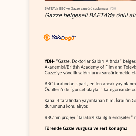
BAFTA’da BBC’ye Gazze sansürü suçlaması
YDH
Gazze belgeseli BAFTA’da ödül alır
YDH-
“Gazze: Doktorlar Saldırı Altında” belgese
Akademisi/British Academy of Film and Televis
Gazze’ye yönelik saldırılarını sansürlemekle ele
BBC tarafından sipariş edilen ancak yayınlan
Ödülleri’nde “güncel olaylar” kategorisinde öd
Kanal 4 tarafından yayımlanan film, İsrail’in G
durumunu konu alıyor.
BBC’nin projeyi “tarafsızlıkla ilgili endişeler” 
Törende Gazze vurgusu ve sert konuşma