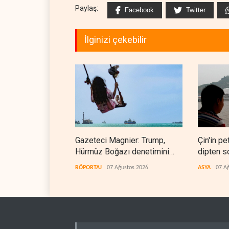
Paylaş:
Facebook
Twitter
İlginizi çekebilir
Gazeteci Magnier: Trump,
Çin'in pet
Hürmüz Boğazı denetimini
dipten s
doğrudan İran ve Umman'a
RÖPORTAJ
07 Ağustos 2026
ASYA
07 A
teslim etti