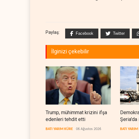
Paylaş:
Facebook
Twitter
İlginizi çekebilir
Trump, mühimmat krizini ifşa
Demokrat
edenleri tehdit etti
Şeria'da 
cezasızl
BATI YARIM KÜRE
06 Ağustos 2026
BATI YARIM