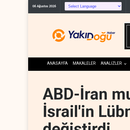
Trump, mühimmat kri
06 Ağustos 2026
ANASAYFA
MAKALELER
ANALİZLER
ABD-İran m
İsrail'in Lüb
değiştirdi