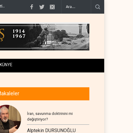
şimcilere ..
İsrail, beyin göçünde rekora koşuyor..
Kolombiya kartelleri Ukra
KÜNYE
akaleler
İran, savunma doktrinini mi
değiştiriyor?
Alptekin DURSUNOĞLU