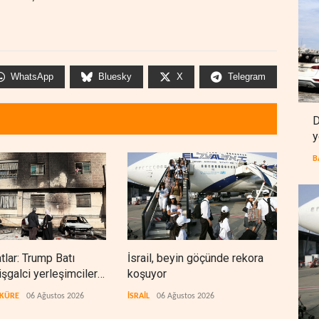
WhatsApp
Bluesky
X
Telegram
D
y
B
lar: Trump Batı
İsrail, beyin göçünde rekora
Kolo
işgalci yerleşimcilere
koşuyor
Ukra
ık sağladı
tekn
 KÜRE
06 Ağustos 2026
İSRAİL
06 Ağustos 2026
AVRA