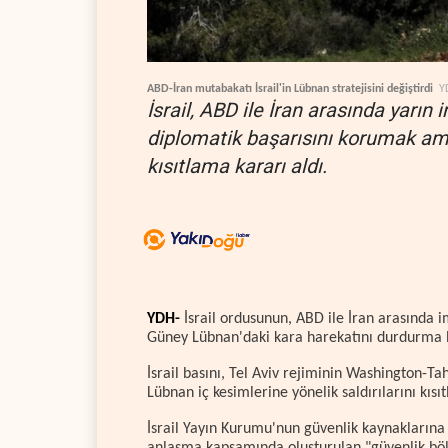
ABD-İran mutabakatı İsrail'in Lübnan stratejisini değiştirdi
Y
İsrail, ABD ile İran arasında yar
diplomatik başarısını korumak am
kısıtlama kararı aldı.
YDH-
İsrail ordusunun, ABD ile İran arasında 
Güney Lübnan'daki kara harekatını durdurma hazı
İsrail basını, Tel Aviv rejiminin Washington-T
Lübnan iç kesimlerine yönelik saldırılarını kısı
İsrail Yayın Kurumu'nun güvenlik kaynaklarına d