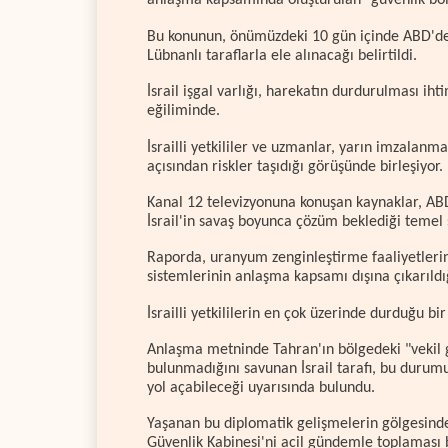
anlaşma kapsamında oluşturulan "güvenlik böl
Bu konunun, önümüzdeki 10 gün içinde ABD'd
Lübnanlı taraflarla ele alınacağı belirtildi.
İsrail işgal varlığı, harekatın durdurulması i
eğiliminde.
İsrailli yetkililer ve uzmanlar, yarın imzalanm
açısından riskler taşıdığı görüşünde birleşiyor.
Kanal 12 televizyonuna konuşan kaynaklar, ABD'
İsrail'in savaş boyunca çözüm beklediği temel
Raporda, uranyum zenginleştirme faaliyetleri
sistemlerinin anlaşma kapsamı dışına çıkarıldı
İsrailli yetkililerin en çok üzerinde durduğu bir 
Anlaşma metninde Tahran'ın bölgedeki "vekil 
bulunmadığını savunan İsrail tarafı, bu durum
yol açabileceği uyarısında bulundu.
Yaşanan bu diplomatik gelişmelerin gölgesind
Güvenlik Kabinesi'ni acil gündemle toplaması 