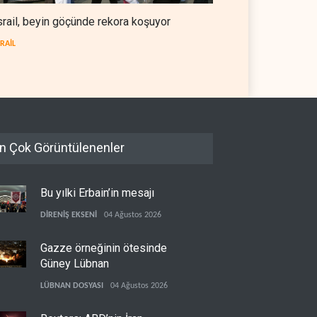
srail, beyin göçünde rekora koşuyor
SRAİL
n Çok Görüntülenenler
Bu yılki Erbain’in mesajı
DİRENİŞ EKSENİ
04 Ağustos 2026
Gazze örneğinin ötesinde
Güney Lübnan
LÜBNAN DOSYASI
04 Ağustos 2026