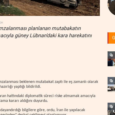
DH
ın imzalanması planlanan mutabakatın
acıyla güney Lübnan'daki kara harekatını
G
imzalanması beklenen mutabakat zaptı ile eş zamanlı olarak
rlığı yaptığı bildirildi.
ahran hattındaki diplomatik süreci riske atmamak amacıyla
tlama kararı aldığını duyurdu.
ayandırdığı bilgilere göre, ordu, İran ile yapılacak