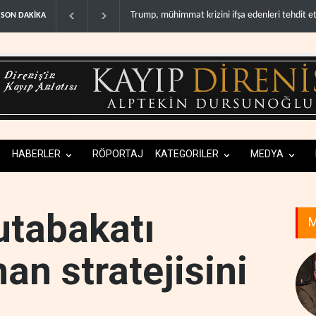
zini ifşa edenleri tehdit etti..
Demokratlar: Trump Batı Şeria'da işgalci yerle
SON DAKİKA
HABERLER
RÖPORTAJ
KATEGORİLER
MEDYA
utabakatı
M
nan stratejisini