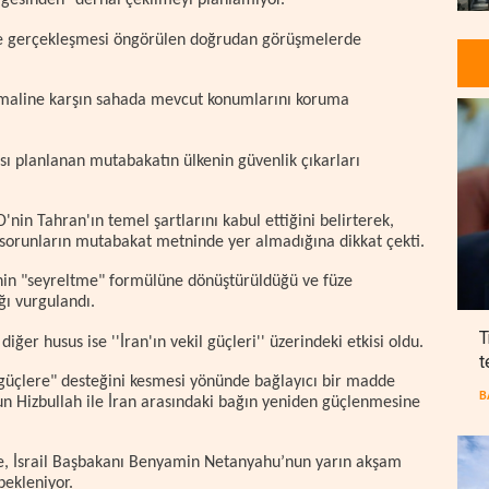
gesinden" derhal çekilmeyi planlamıyor.
e gerçekleşmesi öngörülen doğrudan görüşmelerde
htimaline karşın sahada mevcut konumlarını koruma
ası planlanan mutabakatın ülkenin güvenlik çıkarları
nin Tahran'ın temel şartlarını kabul ettiğini belirterek,
 sorunların mutabakat metninde yer almadığına dikkat çekti.
nin "seyreltme" formülüne dönüştürüldüğü ve füze
ğı vurgulandı.
T
diğer husus ise ''İran'ın vekil güçleri'' üzerindeki etkisi oldu.
t
güçlere" desteğini kesmesi yönünde bağlayıcı bir madde
B
un Hizbullah ile İran arasındaki bağın yeniden güçlenmesine
e, İsrail Başbakanı Benyamin Netanyahu’nun yarın akşam
bekleniyor.