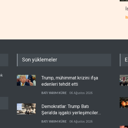
İ
İ
Son yüklemeler
E
ek
Trump, mühimmat krizini ifşa
edenleri tehdit etti
BATI YARIM KÜRE
06 Ağustos 2026
Demokratlar: Trump Batı
Şeria'da işgalci yerleşimcilere
cezasızlık sağladı
BATI YARIM KÜRE
06 Ağustos 2026