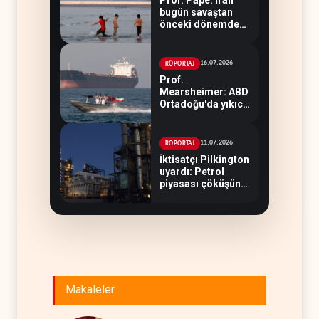
bugün savaştan
önceki dönemden
çok daha güçlü
16.07.2026
RÖPORTAJ
Prof.
Mearsheimer: ABD
Ortadoğu'da yıkıcı
bir yenilgi aldı
11.07.2026
RÖPORTAJ
İktisatçı Pilkington
uyardı: Petrol
piyasası çöküşün
eşiğinde
Makaleler