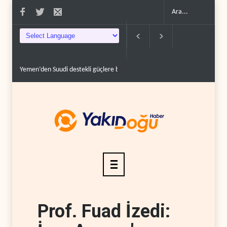
Grönland’da izinsiz sondaj hamlesi..
Arakçi: ‘İran, tüm baskılara rağmen
Prof. Fuad İzedi: