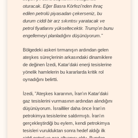
oturacak. Eğer Basra Körfezi'nden ihraç
edilen petrolü piyasadan çekerseniz, bu
durum ciddi bir arz sıkıntısı yaratacak ve
petrol fiyatlarını yükseltecektir. Trump'ın bunu
engellemeyi planladığını düşünüyorum."
Bölgedeki askeri tırmanışın ardından gelen
ateşkes süreçlerinin arkasındaki dinamiklere
de değinen İzedi, Katar'daki enerji tesislerine
yönelik hamlelerin bu kararlarda kritik rol
oynadığını belirtti.
İzedi, "Ateşkes kararının, İran'ın Katar'daki
gaz tesislerini vurmasının ardından alındığını
düşünüyorum. İsrailliler daha önce İran'ın
petrokimya tesislerine saldırmıştı. İran'ın
gerçekleştirdiği bu eylem, kendi petrokimya
tesisleri vurulduktan sonra hedef aldığı ilk
ciddi petrol ve gaz altyapısı oldu. Bundan