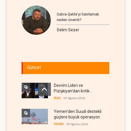
Sabra-Şatila’yı hatırlamak
neden önemli?
Selim Sezer
Güncel
Devrim Lideri ve
Pizişkiyan’dan kritik
görüşme
İRAN
09 Ağustos 2026
Yemen’den Suudi destekli
güçlere büyük operasyon
YEMEN
09 Ağustos 2026