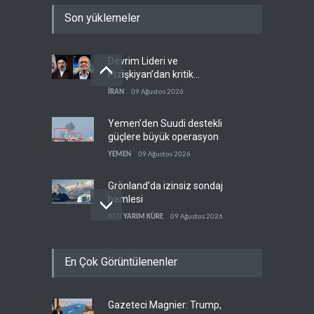
Son yüklemeler
Devrim Lideri ve
Pizişkiyan’dan kritik
görüşme
İRAN
09 Ağustos 2026
Yemen’den Suudi destekli
güçlere büyük operasyon
YEMEN
09 Ağustos 2026
Grönland’da izinsiz sondaj
hamlesi
BATI YARIM KÜRE
09 Ağustos 2026
Arakçi: ‘İran, tüm baskılara
En Çok Görüntülenenler
rağmen direnişini
sürdürecek’
İRAN
09 Ağustos 2026
Gazeteci Magnier: Trump,
Yemen, Aramco’yu vurdu