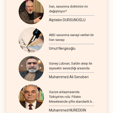
İran, savunma doktrinini mi
değiştiriyor?
Alptekin DURSUNOĞLU
ABD savunma sanayi verileri ile
İran savaşı
Umut Nergisoğlu
Güney Lübnan; Saldırı ateşi ile
siyasetin sessizliği arasında
Muhammed Ali Senoberi
Gazze anlaşmasında
Türkiye’nin rolü: Filistin
Meselesinde çifte standartlı bir
seyir
Muhammed NUREDDİN