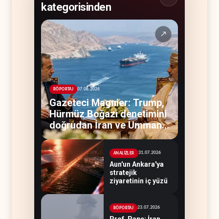
kategorisinden
↗
07.08.2026
RÖPORTAJ
Gazeteci Magnier: Trump,
Hürmüz Boğazı denetimini
doğrudan İran ve Umman'a
teslim etti
31.07.2026
ANALİZLER
Aun'un Ankara'ya
stratejik
ziyaretinin iç yüzü
23.07.2026
RÖPORTAJ
Prof. Pape: İran