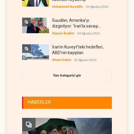
Muhammed Nureddin
04 Ağustos 2026
Suudiler, Amerika'yı
dizginliyor: 'İran'la savaşı
kaldıracak gücümüz yok'
Hüseyin İbrahim
04 Ağustos 2026
İran’ın Kuveyt’teki hedefleri,
ABD’nin kayıpları
Ahmet Erdem
02 Ağustos 2026
Tüm Kategoriyi gör
HABERLER