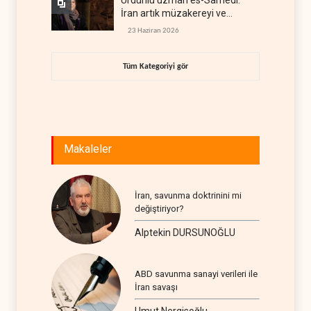
Ürdünlü uzman es-Samedi:
İran artık müzakereyi ve
çatışmayı aynı anda yürütüyor
23 Haziran 2026
Tüm Kategoriyi gör
Makaleler
İran, savunma doktrinini mi
değiştiriyor?
Alptekin DURSUNOĞLU
ABD savunma sanayi verileri ile
İran savaşı