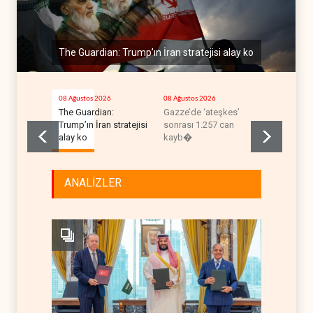
The Guardian: Trump’ın İran stratejisi alay ko
08 Ağustos 2026
08 Ağustos 2026
08 Ağustos 2
The Guardian:
Gazze’de ‘ateşkes’
ABD’nin on
Trump’ın İran stratejisi
sonrası 1.257 can
uçağı da y
alay ko
kayb�
ANALİZLER