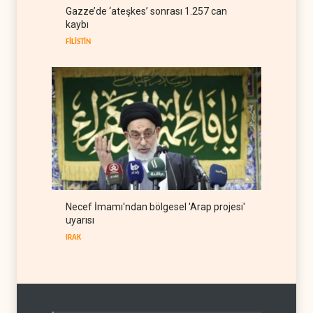
ABD Genelkurmay Başkanı:
Gazze’de ‘ateşkes’ sonrası 1.257 can
Hava gücü Trump'ın
kaybı
hedeflerine yetmez
BATI YARIM KÜRE
08 Ağustos 2026
FİLİSTİN
Necef İmamı'ndan bölgesel 'Arap projesi'
uyarısı
IRAK