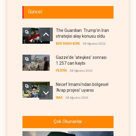
Güncel
The Guardian: Trump’ın İran
stratejisi alay konusu oldu
BATI YARIM KÜRE
08 Ağustos 2026
Gazze’de ‘ateşkes’ sonrası
1.257 can kaybı
FİLİSTİN
08 Ağustos 2026
Necef İmamı'ndan bölgesel
'Arap projesi' uyarısı
IRAK
08 Ağustos 2026
ABD’nin onlarca savaş uçağı
da yetmedi: Hürmüz’de
Çok Okunanlar
gemi vuruldu
İRAN
08 Ağustos 2026