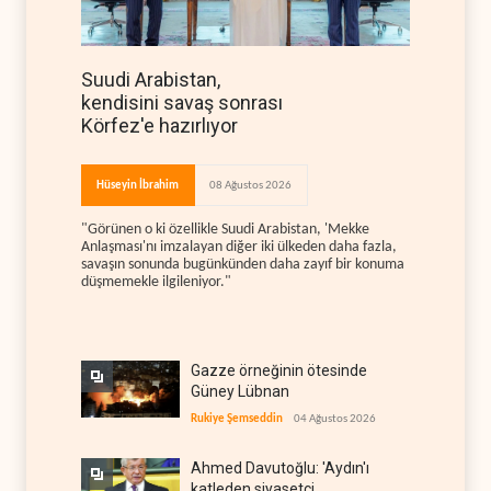
Suudi Arabistan,
kendisini savaş sonrası
Körfez'e hazırlıyor
Hüseyin İbrahim
08 Ağustos 2026
"Görünen o ki özellikle Suudi Arabistan, 'Mekke
Anlaşması'nı imzalayan diğer iki ülkeden daha fazla,
savaşın sonunda bugünkünden daha zayıf bir konuma
düşmemekle ilgileniyor."
Gazze örneğinin ötesinde
Güney Lübnan
Rukiye Şemseddin
04 Ağustos 2026
Ahmed Davutoğlu: 'Aydın'ı
katleden siyasetçi