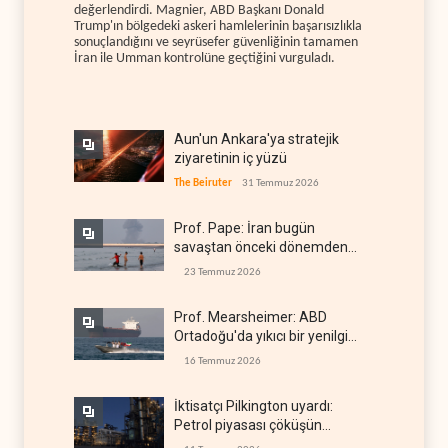
değerlendirdi. Magnier, ABD Başkanı Donald
Trump'ın bölgedeki askeri hamlelerinin başarısızlıkla
sonuçlandığını ve seyrüsefer güvenliğinin tamamen
İran ile Umman kontrolüne geçtiğini vurguladı.
Aun'un Ankara'ya stratejik
ziyaretinin iç yüzü
The Beiruter
31 Temmuz 2026
Prof. Pape: İran bugün
savaştan önceki dönemden
çok daha güçlü
23 Temmuz 2026
Prof. Mearsheimer: ABD
Ortadoğu'da yıkıcı bir yenilgi
aldı
16 Temmuz 2026
İktisatçı Pilkington uyardı:
Petrol piyasası çöküşün
eşiğinde