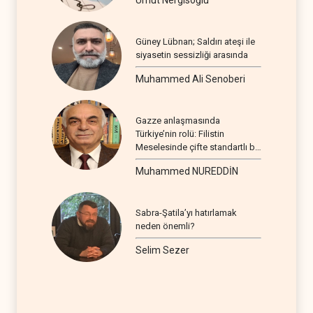
Umut Nergisoğlu
Güney Lübnan; Saldırı ateşi ile
siyasetin sessizliği arasında
Muhammed Ali Senoberi
Gazze anlaşmasında
Türkiye’nin rolü: Filistin
Meselesinde çifte standartlı bir
seyir
Muhammed NUREDDİN
Sabra-Şatila’yı hatırlamak
neden önemli?
Selim Sezer