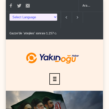
e ‘ateşkes’ sonrası 1.257 can kaybı..
ABD’nin onlarca savaş uçağı da yetmedi