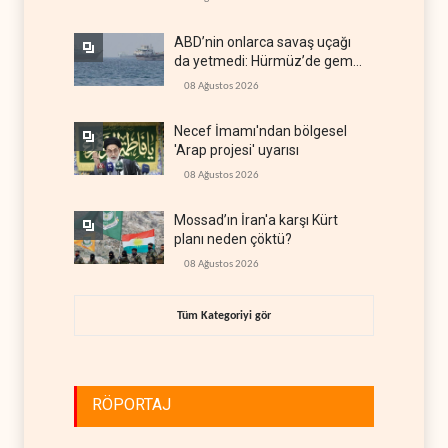
ABD’nin onlarca savaş uçağı
da yetmedi: Hürmüz’de gemi
vuruldu
08 Ağustos 2026
Necef İmamı'ndan bölgesel
'Arap projesi' uyarısı
08 Ağustos 2026
Mossad’ın İran'a karşı Kürt
planı neden çöktü?
08 Ağustos 2026
Tüm Kategoriyi gör
RÖPORTAJ