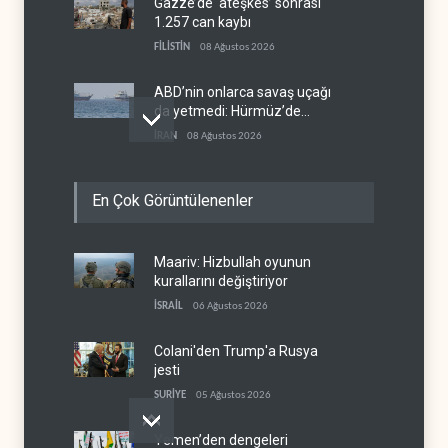
Gazze’de ‘ateşkes’ sonrası
1.257 can kaybı
FİLİSTİN
08 Ağustos 2026
ABD’nin onlarca savaş uçağı
da yetmedi: Hürmüz’de
gemi vuruldu
İRAN
08 Ağustos 2026
Necef İmamı'ndan bölgesel
En Çok Görüntülenenler
'Arap projesi' uyarısı
IRAK
08 Ağustos 2026
Maariv: Hizbullah oyunun
Mossad’ın İran'a karşı Kürt
kurallarını değiştiriyor
planı neden çöktü?
İSRAİL
06 Ağustos 2026
İSRAİL
08 Ağustos 2026
Colani'den Trump'a Rusya
jesti
SURİYE
05 Ağustos 2026
Yemen’den dengeleri