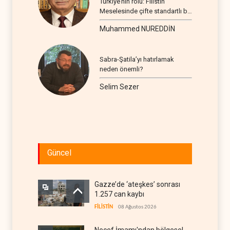
Türkiye’nin rolü: Filistin
Meselesinde çifte standartlı bir
seyir
Muhammed NUREDDİN
Sabra-Şatila’yı hatırlamak
neden önemli?
Selim Sezer
Güncel
Gazze’de ‘ateşkes’ sonrası
1.257 can kaybı
FİLİSTİN
08 Ağustos 2026
Necef İmamı'ndan bölgesel