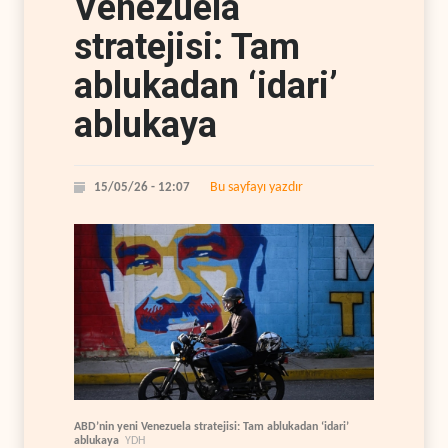
Venezuela
stratejisi: Tam
ablukadan ‘idari’
ablukaya
Bu sayfayı yazdır
15/05/26 - 12:07
ABD’nin yeni Venezuela stratejisi: Tam ablukadan ‘idari’
ablukaya
YDH