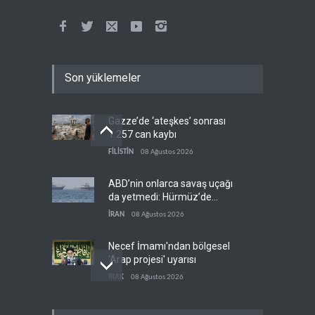
Son yüklemeler
Gazze’de ‘ateşkes’ sonrası
1.257 can kaybı
FİLİSTİN
08 Ağustos 2026
ABD’nin onlarca savaş uçağı
da yetmedi: Hürmüz’de
gemi vuruldu
İRAN
08 Ağustos 2026
Necef İmamı'ndan bölgesel
'Arap projesi' uyarısı
IRAK
08 Ağustos 2026
Mossad’ın İran'a karşı Kürt