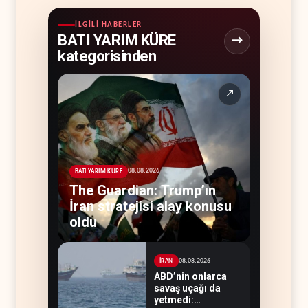
İLGILI HABERLER
BATI YARIM KÜRE
kategorisinden
↗
08.08.2026
BATI YARIM KÜRE
The Guardian: Trump’ın
İran stratejisi alay konusu
oldu
08.08.2026
İRAN
ABD’nin onlarca
savaş uçağı da
yetmedi: