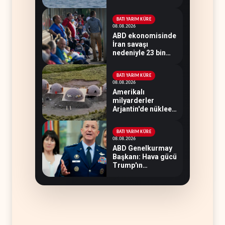
Hürmüz’de gemi
vuruldu
BATI YARIM KÜRE
08.08.2026
ABD ekonomisinde
İran savaşı
nedeniyle 23 bin
istihdam kaybı
yaşandı
BATI YARIM KÜRE
08.08.2026
Amerikalı
milyarderler
Arjantin'de nükleer
savaş sığınağı inşa
ediyor
BATI YARIM KÜRE
08.08.2026
ABD Genelkurmay
Başkanı: Hava gücü
Trump'ın
hedeflerine yetmez