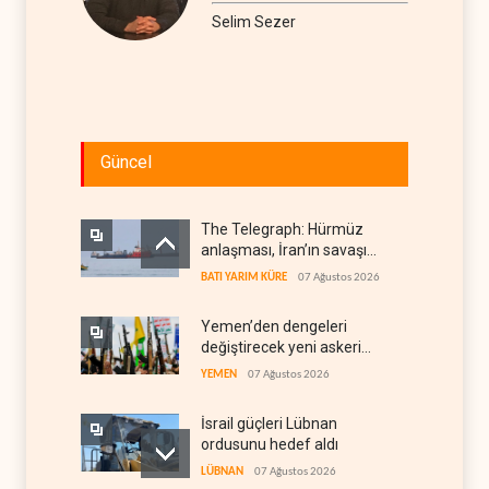
Selim Sezer
Güncel
The Telegraph: Hürmüz
anlaşması, İran’ın savaşı
kazandığını gösteriyor
BATI YARIM KÜRE
07 Ağustos 2026
Yemen’den dengeleri
değiştirecek yeni askeri
denklem
YEMEN
07 Ağustos 2026
İsrail güçleri Lübnan
ordusunu hedef aldı
LÜBNAN
07 Ağustos 2026