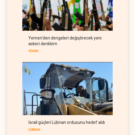
İsrail ordusunda helikopter
krizi
İSRAİL
07 Ağustos 2026
Gazze'nin yeniden inşası
Yemen’den dengeleri değiştirecek yeni
yerine askeri üs projesi
askeri denklem
FİLİSTİN
07 Ağustos 2026
YEMEN
İsrail güçleri Lübnan ordusunu hedef aldı
LÜBNAN