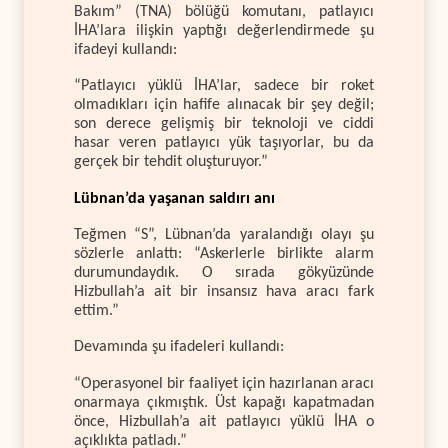
Bakım” (TNA) bölüğü komutanı, patlayıcı
İHA’lara ilişkin yaptığı değerlendirmede şu
ifadeyi kullandı:
“Patlayıcı yüklü İHA’lar, sadece bir roket
olmadıkları için hafife alınacak bir şey değil;
son derece gelişmiş bir teknoloji ve ciddi
hasar veren patlayıcı yük taşıyorlar, bu da
gerçek bir tehdit oluşturuyor.”
Lübnan’da yaşanan saldırı anı
Teğmen “S”, Lübnan’da yaralandığı olayı şu
sözlerle anlattı:
“Askerlerle birlikte alarm
durumundaydık. O sırada gökyüzünde
Hizbullah’a ait bir insansız hava aracı fark
ettim.”
Devamında şu ifadeleri kullandı:
“Operasyonel bir faaliyet için hazırlanan aracı
onarmaya çıkmıştık. Üst kapağı kapatmadan
önce, Hizbullah’a ait patlayıcı yüklü İHA o
açıklıkta patladı.”