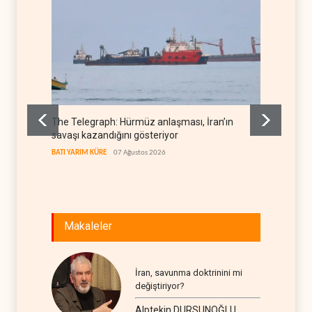
The Telegraph: Hürmüz anlaşması, İran’ın
Yemen’
savaşı kazandığını gösteriyor
denkl
BATI YARIM KÜRE
07 Ağustos 2026
YEMEN
Makaleler
İran, savunma doktrinini mi
değiştiriyor?
Alptekin DURSUNOĞLU