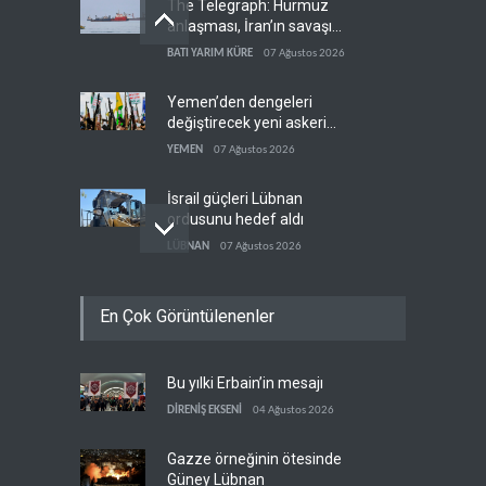
The Telegraph: Hürmüz
anlaşması, İran’ın savaşı
kazandığını gösteriyor
BATI YARIM KÜRE
07 Ağustos 2026
Yemen’den dengeleri
değiştirecek yeni askeri
denklem
YEMEN
07 Ağustos 2026
İsrail güçleri Lübnan
ordusunu hedef aldı
LÜBNAN
07 Ağustos 2026
Foreign Affairs: ABD
En Çok Görüntülenenler
Ortadoğu'dan elini çekmeli
BATI YARIM KÜRE
07 Ağustos 2026
Bu yılki Erbain’in mesajı
Suudi Arabistan, Türkiye ve
Pakistan ortak savunma
DİRENİŞ EKSENİ
04 Ağustos 2026
anlaşması imzaladı
ARAP DÜNYASI
07 Ağustos 2026
Gazze örneğinin ötesinde
Güney Lübnan