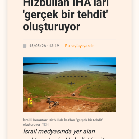
Hizbullah İHA’ları
'gerçek bir tehdit'
oluşturuyor
Bu sayfayı yazdır
15/05/26 - 13:19
İsrailli komutan: Hizbullah İHA’ları 'gerçek bir tehdit'
oluşturuyor
YDH
İsrail medyasında yer alan