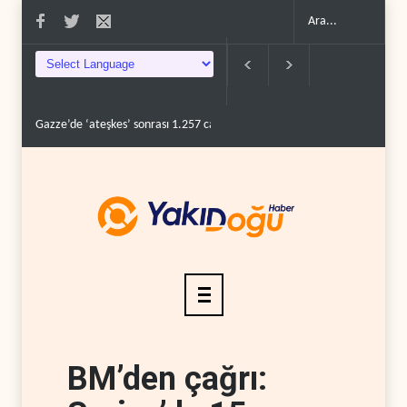
Gazze’de ‘ateşkes’ sonrası 1.257 can kaybı..
ABD’nin onlarca savaş uç
BM’den çağrı: