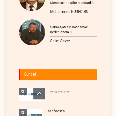
Meselesinde çifte standartlı bir
seyir
Muhammed NUREDDİN
Sabra-Şatila’yı hatırlamak
neden önemli?
Selim Sezer
Güncel
08 Ağustos 2026
asdfadsfa