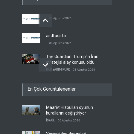
08 Ağustos 2026
asdfadsfa
08 Ağustos 2026
The Guardian: Trump’ın İran
stratejisi alay konusu oldu
BATI YARIM KÜRE
08 Ağustos 2026
Gazze’de ‘ateşkes’ sonrası
En Çok Görüntülenenler
1.257 can kaybı
FİLİSTİN
08 Ağustos 2026
Maariv: Hizbullah oyunun
ABD’nin onlarca savaş uçağı
kurallarını değiştiriyor
da yetmedi: Hürmüz’de
gemi vuruldu
İSRAİL
06 Ağustos 2026
İRAN
08 Ağustos 2026
Yemen’den dengeleri