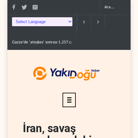
zze’de ‘ateşkes’ sonrası 1.257 can kaybı..
ABD’nin onlarca savaş uçağı da yet
İran, savaş