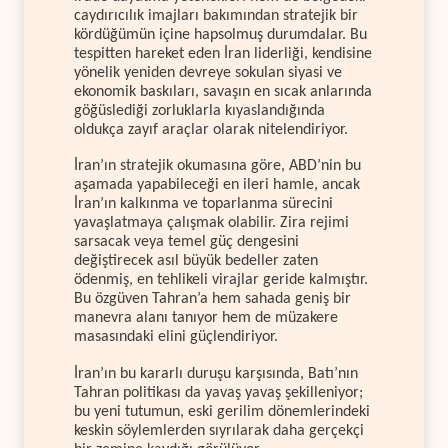
caydırıcılık imajları bakımından stratejik bir
kördüğümün içine hapsolmuş durumdalar. Bu
tespitten hareket eden İran liderliği, kendisine
yönelik yeniden devreye sokulan siyasi ve
ekonomik baskıları, savaşın en sıcak anlarında
göğüslediği zorluklarla kıyaslandığında
oldukça zayıf araçlar olarak nitelendiriyor.
İran’ın stratejik okumasına göre, ABD’nin bu
aşamada yapabileceği en ileri hamle, ancak
İran’ın kalkınma ve toparlanma sürecini
yavaşlatmaya çalışmak olabilir. Zira rejimi
sarsacak veya temel güç dengesini
değiştirecek asıl büyük bedeller zaten
ödenmiş, en tehlikeli virajlar geride kalmıştır.
Bu özgüven Tahran’a hem sahada geniş bir
manevra alanı tanıyor hem de müzakere
masasındaki elini güçlendiriyor.
İran’ın bu kararlı duruşu karşısında, Batı’nın
Tahran politikası da yavaş yavaş şekilleniyor;
bu yeni tutumun, eski gerilim dönemlerindeki
keskin söylemlerden sıyrılarak daha gerçekçi