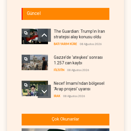
Güncel
The Guardian: Trump’ın İran
stratejisi alay konusu oldu
BATI YARIM KÜRE
08 Ağustos 2026
Gazze’de ‘ateşkes’ sonrası
1.257 can kaybı
FİLİSTİN
08 Ağustos 2026
Necef İmamı'ndan bölgesel
'Arap projesi' uyarısı
IRAK
08 Ağustos 2026
ABD’nin onlarca savaş uçağı
da yetmedi: Hürmüz’de
Çok Okunanlar
gemi vuruldu
İRAN
08 Ağustos 2026