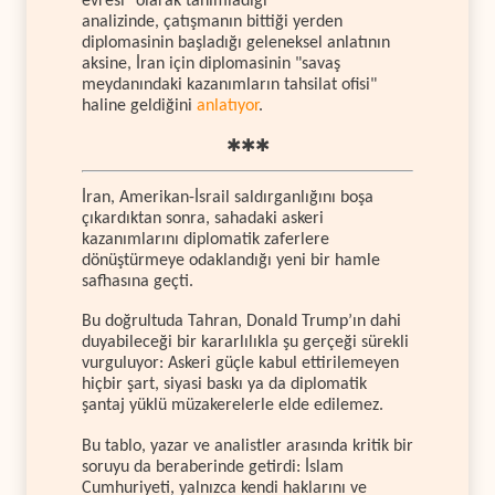
evresi" olarak tanımladığı
analizinde, çatışmanın bittiği yerden
diplomasinin başladığı geleneksel anlatının
aksine, İran için diplomasinin "savaş
meydanındaki kazanımların tahsilat ofisi"
haline geldiğini
anlatıyor
.
✱✱✱
İran, Amerikan-İsrail saldırganlığını boşa
çıkardıktan sonra, sahadaki askeri
kazanımlarını diplomatik zaferlere
dönüştürmeye odaklandığı yeni bir hamle
safhasına geçti.
Bu doğrultuda Tahran, Donald Trump’ın dahi
duyabileceği bir kararlılıkla şu gerçeği sürekli
vurguluyor: Askeri güçle kabul ettirilemeyen
hiçbir şart, siyasi baskı ya da diplomatik
şantaj yüklü müzakerelerle elde edilemez.
Bu tablo, yazar ve analistler arasında kritik bir
soruyu da beraberinde getirdi: İslam
Cumhuriyeti, yalnızca kendi haklarını ve