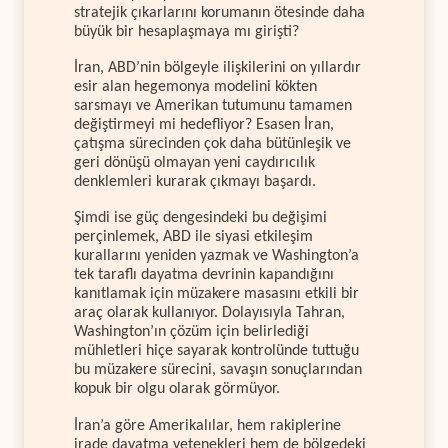
stratejik çıkarlarını korumanın ötesinde daha
büyük bir hesaplaşmaya mı girişti?
İran, ABD’nin bölgeyle ilişkilerini on yıllardır
esir alan hegemonya modelini kökten
sarsmayı ve Amerikan tutumunu tamamen
değiştirmeyi mi hedefliyor? Esasen İran,
çatışma sürecinden çok daha bütünleşik ve
geri dönüşü olmayan yeni caydırıcılık
denklemleri kurarak çıkmayı başardı.
Şimdi ise güç dengesindeki bu değişimi
perçinlemek, ABD ile siyasi etkileşim
kurallarını yeniden yazmak ve Washington’a
tek taraflı dayatma devrinin kapandığını
kanıtlamak için müzakere masasını etkili bir
araç olarak kullanıyor. Dolayısıyla Tahran,
Washington’ın çözüm için belirlediği
mühletleri hiçe sayarak kontrolünde tuttuğu
bu müzakere sürecini, savaşın sonuçlarından
kopuk bir olgu olarak görmüyor.
İran’a göre Amerikalılar, hem rakiplerine
irade dayatma yetenekleri hem de bölgedeki