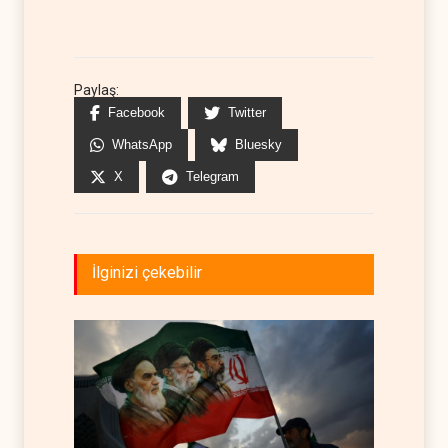
Paylaş:
Facebook
Twitter
WhatsApp
Bluesky
X
Telegram
İlginizi çekebilir