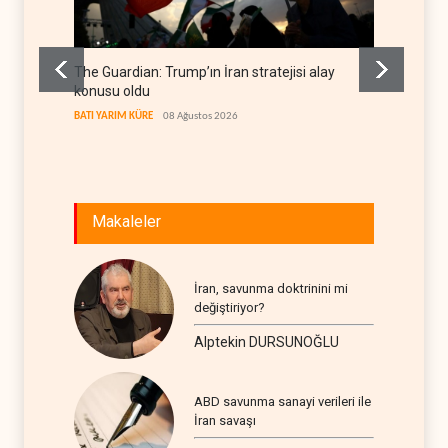
The Guardian: Trump’ın İran stratejisi alay
Gazze’
konusu oldu
FİLİSTİN
BATI YARIM KÜRE
08 Ağustos 2026
Makaleler
İran, savunma doktrinini mi
değiştiriyor?
Alptekin DURSUNOĞLU
ABD savunma sanayi verileri ile
İran savaşı