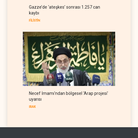
ABD Genelkurmay Başkanı:
Gazze’de ‘ateşkes’ sonrası 1.257 can
Hava gücü Trump'ın
kaybı
hedeflerine yetmez
BATI YARIM KÜRE
08 Ağustos 2026
FİLİSTİN
Necef İmamı'ndan bölgesel 'Arap projesi'
uyarısı
IRAK