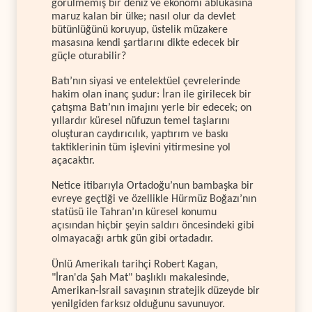
görülmemiş bir deniz ve ekonomi ablukasına
maruz kalan bir ülke; nasıl olur da devlet
bütünlüğünü koruyup, üstelik müzakere
masasına kendi şartlarını dikte edecek bir
güçle oturabilir?
Batı’nın siyasi ve entelektüel çevrelerinde
hakim olan inanç şudur: İran ile girilecek bir
çatışma Batı’nın imajını yerle bir edecek; on
yıllardır küresel nüfuzun temel taşlarını
oluşturan caydırıcılık, yaptırım ve baskı
taktiklerinin tüm işlevini yitirmesine yol
açacaktır.
Netice itibarıyla Ortadoğu’nun bambaşka bir
evreye geçtiği ve özellikle Hürmüz Boğazı’nın
statüsü ile Tahran’ın küresel konumu
açısından hiçbir şeyin saldırı öncesindeki gibi
olmayacağı artık gün gibi ortadadır.
Ünlü Amerikalı tarihçi Robert Kagan,
"İran'da Şah Mat" başlıklı makalesinde,
Amerikan-İsrail savaşının stratejik düzeyde bir
yenilgiden farksız olduğunu savunuyor.