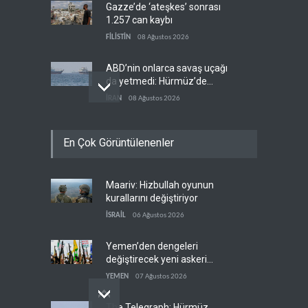
Gazze’de ‘ateşkes’ sonrası
1.257 can kaybı
FİLİSTİN
08 Ağustos 2026
ABD’nin onlarca savaş uçağı
da yetmedi: Hürmüz’de
gemi vuruldu
İRAN
08 Ağustos 2026
Necef İmamı'ndan bölgesel
En Çok Görüntülenenler
'Arap projesi' uyarısı
IRAK
08 Ağustos 2026
Maariv: Hizbullah oyunun
Mossad’ın İran'a karşı Kürt
kurallarını değiştiriyor
planı neden çöktü?
İSRAİL
06 Ağustos 2026
İSRAİL
08 Ağustos 2026
Yemen’den dengeleri
değiştirecek yeni askeri
denklem
YEMEN
07 Ağustos 2026
The Telegraph: Hürmüz