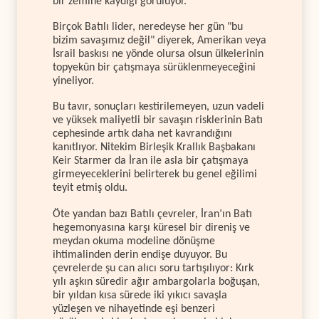
bir zemine kaydığı görülüyor.
Birçok Batılı lider, neredeyse her gün "bu
bizim savaşımız değil" diyerek, Amerikan veya
İsrail baskısı ne yönde olursa olsun ülkelerinin
topyekûn bir çatışmaya sürüklenmeyeceğini
yineliyor.
Bu tavır, sonuçları kestirilemeyen, uzun vadeli
ve yüksek maliyetli bir savaşın risklerinin Batı
cephesinde artık daha net kavrandığını
kanıtlıyor. Nitekim Birleşik Krallık Başbakanı
Keir Starmer da İran ile asla bir çatışmaya
girmeyeceklerini belirterek bu genel eğilimi
teyit etmiş oldu.
Öte yandan bazı Batılı çevreler, İran’ın Batı
hegemonyasına karşı küresel bir direniş ve
meydan okuma modeline dönüşme
ihtimalinden derin endişe duyuyor. Bu
çevrelerde şu can alıcı soru tartışılıyor: Kırk
yılı aşkın süredir ağır ambargolarla boğuşan,
bir yıldan kısa sürede iki yıkıcı savaşla
yüzleşen ve nihayetinde eşi benzeri