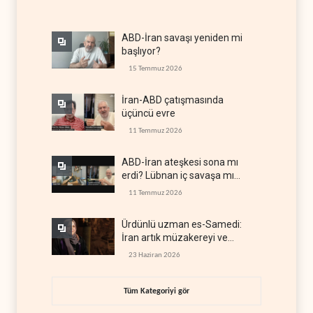
ABD-İran savaşı yeniden mi
başlıyor?
15 Temmuz 2026
İran-ABD çatışmasında
üçüncü evre
11 Temmuz 2026
ABD-İran ateşkesi sona mı
erdi? Lübnan iç savaşa mı
gidiyor?
11 Temmuz 2026
Ürdünlü uzman es-Samedi:
İran artık müzakereyi ve
çatışmayı aynı anda yürütüyor
23 Haziran 2026
Tüm Kategoriyi gör