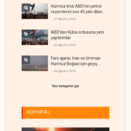
Hürmüz krizi ABD'nin petrol
rezervlerini son 45 yılın dibine
indirdi
07 Ağustos 2026
ABD'den Küba ordusuna yeni
yaptırımlar
06 Ağustos 2026
Fars ajansı: İran ve Umman
Hürmüz Boğazı için geçiş
koridorlarında anlaştı
06 Ağustos 2026
Tüm Kategoriyi gör
RÖPORTAJ