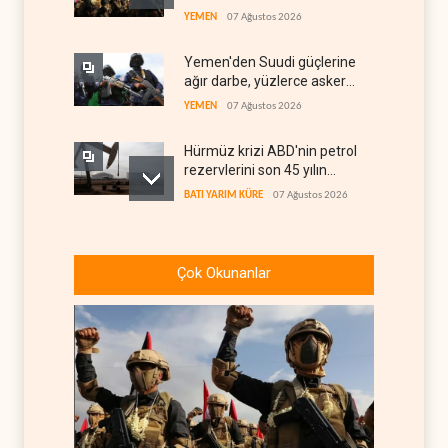
YEMEN
07 Ağustos 2026
Yemen'den Suudi güçlerine
ağır darbe, yüzlerce asker
öldü
YEMEN
07 Ağustos 2026
Hürmüz krizi ABD'nin petrol
rezervlerini son 45 yılın
dibine indirdi
BATI YARIM KÜRE
07 Ağustos 2026
ABD'den Küba ordusuna
yeni yaptırımlar
Çok Okunanlar
BATI YARIM KÜRE
06 Ağustos 2026
Fars ajansı: İran ve Umman
Hürmüz Boğazı için geçiş
koridorlarında anlaştı
İRAN
06 Ağustos 2026
Trump, mühimmat krizini
ifşa edenleri tehdit etti