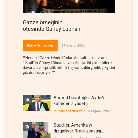
Gazze örneğinin
ötesinde Güney Lübnan
Rukiye Şemseddin
04 Ağustos 2026
❝Neden “Gazze Modeli” olarak kısaltılan kavram,
“İsrail”in Güney Lübnan’a yönelik, tarihi çok eskilere
dayanan ve spesifik nitelik taşıyan saldırganlık çizgisini
gözden kaçırıyor?❞
Ahmed Davutoğlu: 'Aydın'ı
katleden siyasetçi
Muhammed Nureddin
04 Ağustos 2026
Suudiler, Amerika'yı
dizginliyor: 'İran'la savaşı
kaldıracak gücümüz yok'