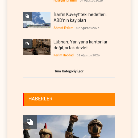
Hüseyin İbrahim
04 Ağustos 2026
İran’ın Kuveyt’teki hedefleri,
ABD’nin kayıpları
Ahmet Erdem
02 Ağustos 2026
Lübnan: Yan yana kantonlar
değil, ortak devlet
Kerim Haddad
01 Ağustos 2026
Tüm Kategoriyi gör
HABERLER