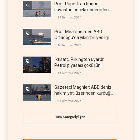
Prof. Pape: İran bugün
savaştan önceki dönemden
çok daha güçlü
23 Temmuz 2026
Prof. Mearsheimer: ABD
Ortadoğu'da yıkıcı bir yenilgi
aldı
16 Temmuz 2026
İktisatçı Pilkington uyardı:
Petrol piyasası çöküşün
eşiğinde
11 Temmuz 2026
Gazeteci Magnier: ABD deniz
hakimiyeti üzerinden kurduğu
küresel gücü kaybetti
04 Temmuz 2026
Tüm Kategoriyi gör