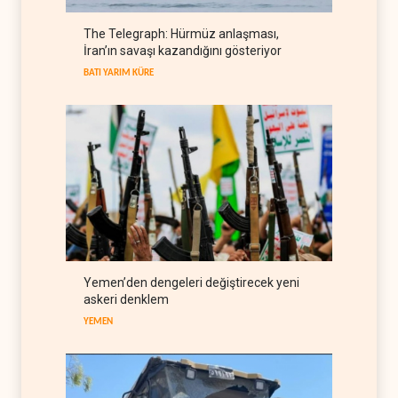
The Telegraph: Hürmüz anlaşması,
Galibaf, Trump'ın tehdit ve
İran’ın savaşı kazandığını gösteriyor
müzakere mesajlarıyla alay
etti
BATI YARIM KÜRE
İRAN
07 Ağustos 2026
Trump: İran savaşı yakında
bitebilir, ABD silah stokları
zorlanıyor
BATI YARIM KÜRE
07 Ağustos 2026
İsrail ordusunda helikopter
krizi
İSRAİL
07 Ağustos 2026
Gazze'nin yeniden inşası
Yemen’den dengeleri değiştirecek yeni
yerine askeri üs projesi
askeri denklem
FİLİSTİN
07 Ağustos 2026
YEMEN