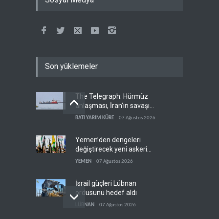
Son yüklemeler
The Telegraph: Hürmüz
anlaşması, İran’ın savaşı
kazandığını gösteriyor
BATI YARIM KÜRE
07 Ağustos 2026
Yemen’den dengeleri
değiştirecek yeni askeri
denklem
YEMEN
07 Ağustos 2026
İsrail güçleri Lübnan
ordusunu hedef aldı
LÜBNAN
07 Ağustos 2026