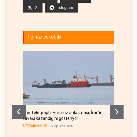
X
Telegram
İlginizi çekebilir
The Telegraph: Hürmüz anlaşması, İran’ın
Yemen’
savaşı kazandığını gösteriyor
denkl
BATI YARIM KÜRE
07 Ağustos 2026
YEMEN