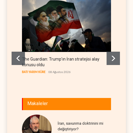
The Guardian: Trump’ın İran stratejisi alay
Gazze’
konusu oldu
FİLİSTİN
BATI YARIM KÜRE
08 Ağustos 2026
Makaleler
İran, savunma doktrinini mi
değiştiriyor?