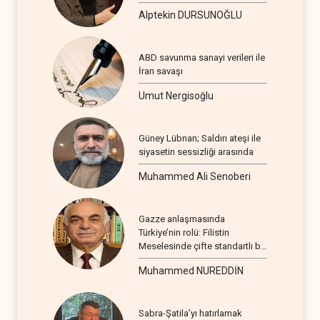
Alptekin DURSUNOĞLU
ABD savunma sanayi verileri ile
İran savaşı
Umut Nergisoğlu
Güney Lübnan; Saldırı ateşi ile
siyasetin sessizliği arasında
Muhammed Ali Senoberi
Gazze anlaşmasında
Türkiye’nin rolü: Filistin
Meselesinde çifte standartlı bir
seyir
Muhammed NUREDDİN
Sabra-Şatila’yı hatırlamak