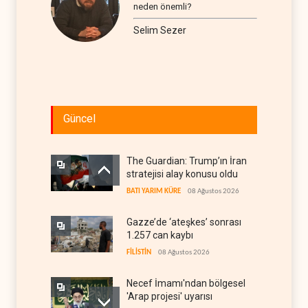
neden önemli?
Selim Sezer
Güncel
The Guardian: Trump’ın İran
stratejisi alay konusu oldu
BATI YARIM KÜRE
08 Ağustos 2026
Gazze’de ‘ateşkes’ sonrası
1.257 can kaybı
FİLİSTİN
08 Ağustos 2026
Necef İmamı'ndan bölgesel
'Arap projesi' uyarısı