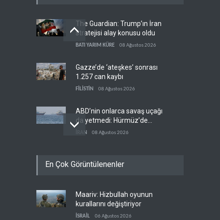
The Guardian: Trump’ın İran
stratejisi alay konusu oldu
BATI YARIM KÜRE
08 Ağustos 2026
Gazze’de ‘ateşkes’ sonrası
1.257 can kaybı
FİLİSTİN
08 Ağustos 2026
ABD’nin onlarca savaş uçağı
da yetmedi: Hürmüz’de
gemi vuruldu
İRAN
08 Ağustos 2026
Necef İmamı'ndan bölgesel
En Çok Görüntülenenler
'Arap projesi' uyarısı
IRAK
08 Ağustos 2026
Maariv: Hizbullah oyunun
Mossad’ın İran'a karşı Kürt
kurallarını değiştiriyor
planı neden çöktü?
İSRAİL
06 Ağustos 2026