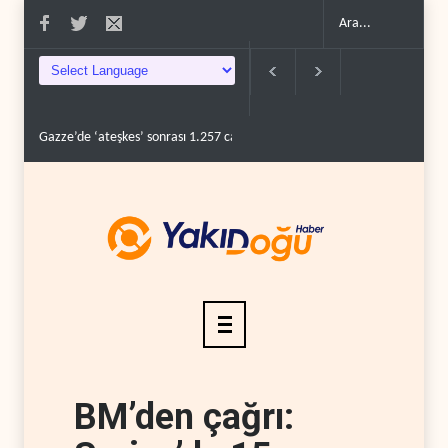
Gazze’de ‘ateşkes’ sonrası 1.257 can kaybı..
ABD’nin onlarca savaş uç
BM’den çağrı: