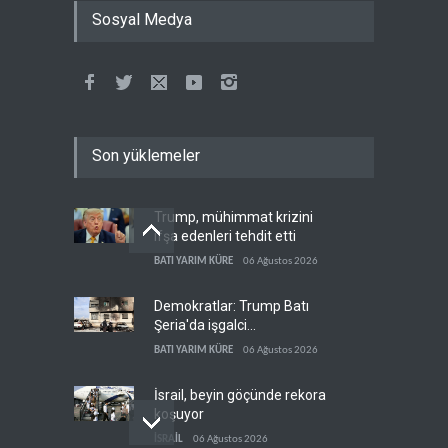
Sosyal Medya
Son yüklemeler
Trump, mühimmat krizini
ifşa edenleri tehdit etti
BATI YARIM KÜRE
06 Ağustos 2026
Demokratlar: Trump Batı
Şeria'da işgalci
yerleşimcilere cezasızlık
BATI YARIM KÜRE
06 Ağustos 2026
sağladı
İsrail, beyin göçünde rekora
koşuyor
İSRAİL
06 Ağustos 2026