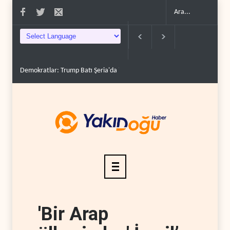
Demokratlar: Trump Batı Şeria'da işgalci yerleşimcilere ..
İsrail, beyi
'Bir Arap