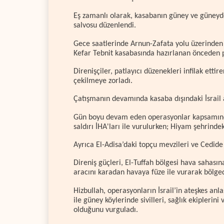
Eş zamanlı olarak, kasabanın güney ve güneydo
salvosu düzenlendi.
Gece saatlerinde Arnun-Zafata yolu üzerinden sı
Kefar Tebnit kasabasında hazırlanan önceden p
Direnişçiler, patlayıcı düzenekleri infilak etti
çekilmeye zorladı.
Çatışmanın devamında kasaba dışındaki İsrail 
Gün boyu devam eden operasyonlar kapsamında 
saldırı İHA'ları ile vurulurken; Hiyam şehrindek
Ayrıca El-Adisa’daki topçu mevzileri ve Cedide 
Direniş güçleri, El-Tuffah bölgesi hava sahasına
aracını karadan havaya füze ile vurarak bölged
Hizbullah, operasyonların İsrail’in ateşkes anl
ile güney köylerinde sivilleri, sağlık ekiplerin
olduğunu vurguladı.