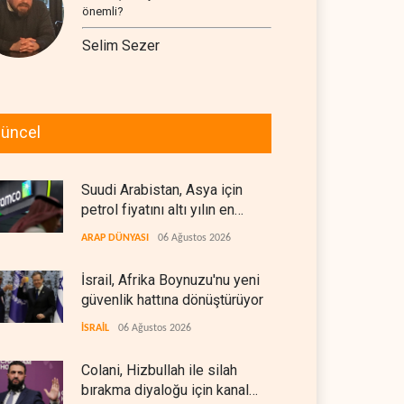
önemli?
Selim Sezer
üncel
Suudi Arabistan, Asya için
petrol fiyatını altı yılın en
düşüğüne indirdi
ARAP DÜNYASI
06 Ağustos 2026
İsrail, Afrika Boynuzu'nu yeni
güvenlik hattına dönüştürüyor
İSRAİL
06 Ağustos 2026
Colani, Hizbullah ile silah
bırakma diyaloğu için kanal