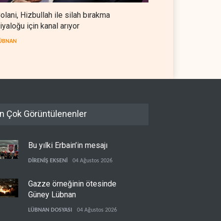
olani, Hizbullah ile silah bırakma
iyaloğu için kanal arıyor
ÜBNAN
n Çok Görüntülenenler
Bu yılki Erbain’in mesajı
DİRENİŞ EKSENİ
04 Ağustos 2026
Gazze örneğinin ötesinde
Güney Lübnan
LÜBNAN DOSYASI
04 Ağustos 2026