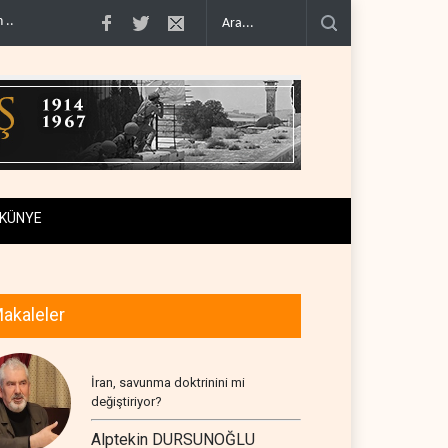
eni güvenlik hattına dönüşt..
BM yetkilisinden İsrail'e gizli belge akışı..
Colan
KÜNYE
akaleler
İran, savunma doktrinini mi
değiştiriyor?
Alptekin DURSUNOĞLU