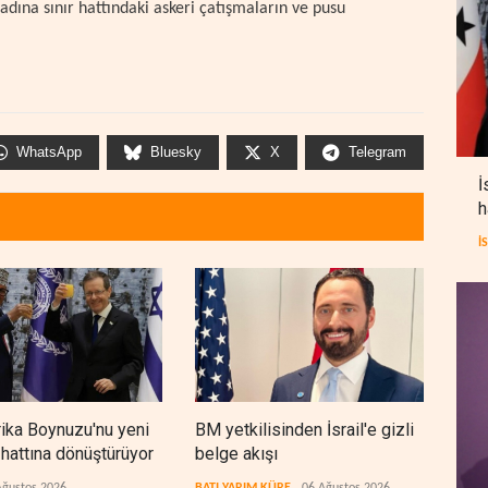
adına sınır hattındaki askeri çatışmaların ve pusu
WhatsApp
Bluesky
X
Telegram
İ
h
İ
frika Boynuzu'nu yeni
BM yetkilisinden İsrail'e gizli
Cola
 hattına dönüştürüyor
belge akışı
bıra
arıy
Ağustos 2026
BATI YARIM KÜRE
06 Ağustos 2026
LÜBN