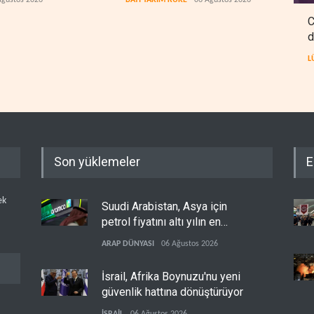
C
d
L
Son yüklemeler
E
ek
Suudi Arabistan, Asya için
petrol fiyatını altı yılın en
düşüğüne indirdi
ARAP DÜNYASI
06 Ağustos 2026
İsrail, Afrika Boynuzu'nu yeni
güvenlik hattına dönüştürüyor
İSRAİL
06 Ağustos 2026