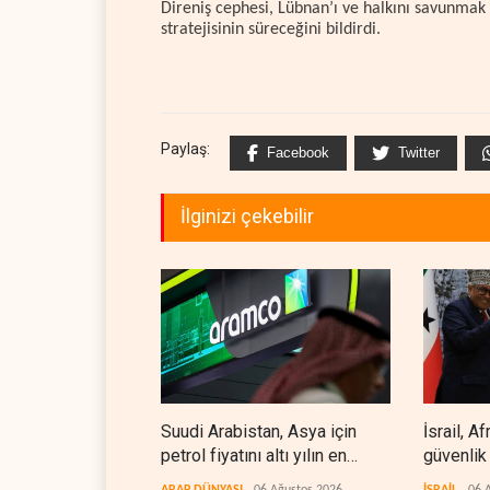
Direniş cephesi, Lübnan’ı ve halkını savunmak 
stratejisinin süreceğini bildirdi.
Paylaş:
Facebook
Twitter
İlginizi çekebilir
Suudi Arabistan, Asya için
İsrail, A
petrol fiyatını altı yılın en
güvenlik
düşüğüne indirdi
ARAP DÜNYASI
06 Ağustos 2026
İSRAİL
06 