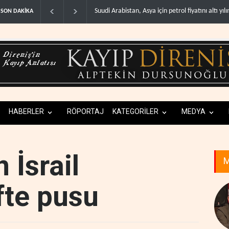
Suudi Arabistan, Asya için petrol fiyatını altı yılın ..
İsrail, Afrika Boynuzu'nu y
SON DAKİKA
HABERLER
RÖPORTAJ
KATEGORİLER
MEDYA
 İsrail
M
fte pusu