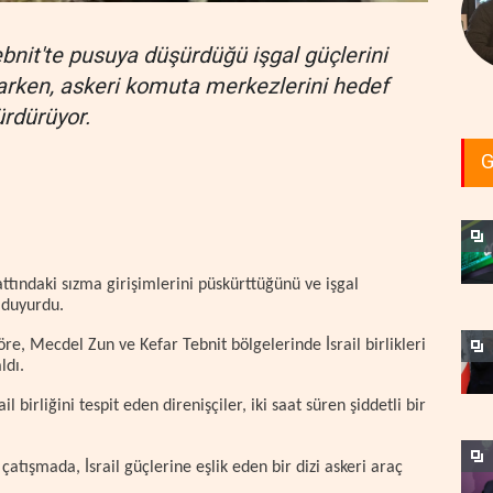
bnit'te pusuya düşürdüğü işgal güçlerini
larken, askeri komuta merkezlerini hedef
ürdürüyor.
G
attındaki sızma girişimlerini püskürttüğünü ve işgal
 duyurdu.
re, Mecdel Zun ve Kefar Tebnit bölgelerinde İsrail birlikleri
ldı.
birliğini tespit eden direnişçiler, iki saat süren şiddetli bir
ı çatışmada, İsrail güçlerine eşlik eden bir dizi askeri araç