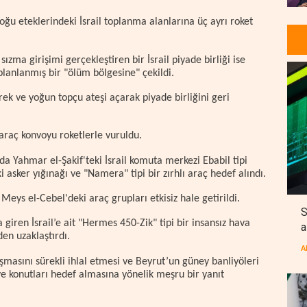
ğu eteklerindeki İsrail toplanma alanlarına üç ayrı roket
zma girişimi gerçekleştiren bir İsrail piyade birliği ise
lanlanmış bir "ölüm bölgesine" çekildi.
rerek ve yoğun topçu ateşi açarak piyade birliğini geri
araç konvoyu roketlerle vuruldu.
Yahmar el-Şakif'teki İsrail komuta merkezi Ebabil tipi
i asker yığınağı ve "Namera" tipi bir zırhlı araç hedef alındı.
Meys el-Cebel'deki araç grupları etkisiz hale getirildi.
S
 giren İsrail’e ait "Hermes 450-Zik" tipi bir insansız hava
a
en uzaklaştırdı.
A
aşmasını sürekli ihlal etmesi ve Beyrut’un güney banliyöleri
i ve konutları hedef almasına yönelik meşru bir yanıt