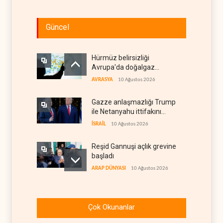
Güncel
Hürmüz belirsizliği
Avrupa'da doğalgaz
fiyatlarını artırdı
AVRASYA
10 Ağustos 2026
Gazze anlaşmazlığı Trump
ile Netanyahu ittifakını
sınava tabi tutuyor
İSRAİL
10 Ağustos 2026
Reşid Gannuşi açlık grevine
başladı
ARAP DÜNYASI
10 Ağustos 2026
Rızai ve İran’da stratejik
yönetimin yeniden
Çok Okunanlar
yapılanması
İRAN
10 Ağustos 2026