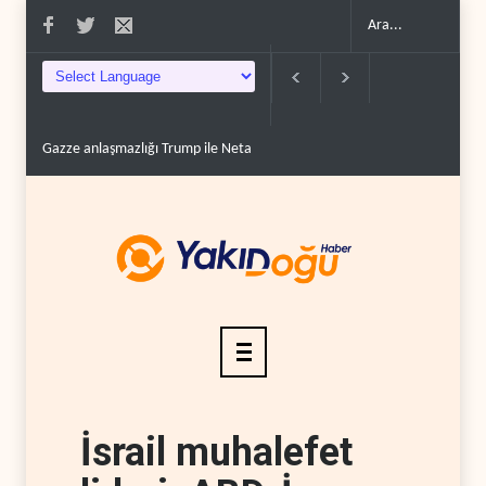
Gazze anlaşmazlığı Trump ile Netanyahu ittifakını sın..
Rızai ve İran’da s
İsrail muhalefet