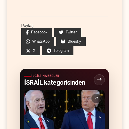
Paylaş:
Facebook
Twitter
WhatsApp
Bluesky
X
Telegram
İLGILI HABERLER
İSRAİL kategorisinden
↗