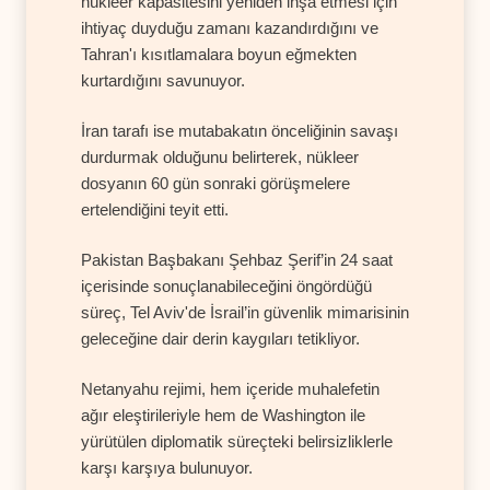
nükleer kapasitesini yeniden inşa etmesi için
ihtiyaç duyduğu zamanı kazandırdığını ve
Tahran'ı kısıtlamalara boyun eğmekten
kurtardığını savunuyor.
İran tarafı ise mutabakatın önceliğinin savaşı
durdurmak olduğunu belirterek, nükleer
dosyanın 60 gün sonraki görüşmelere
ertelendiğini teyit etti.
Pakistan Başbakanı Şehbaz Şerif’in 24 saat
içerisinde sonuçlanabileceğini öngördüğü
süreç, Tel Aviv'de İsrail’in güvenlik mimarisinin
geleceğine dair derin kaygıları tetikliyor.
Netanyahu rejimi, hem içeride muhalefetin
ağır eleştirileriyle hem de Washington ile
yürütülen diplomatik süreçteki belirsizliklerle
karşı karşıya bulunuyor.