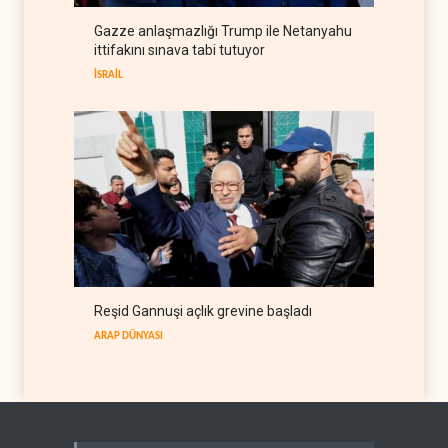
Konteyner gemileri,
Gazze anlaşmazlığı Trump ile Netanyahu
kademeli olarak Süveyş
ittifakını sınava tabi tutuyor
güzergahına dönüyor
ARAP DÜNYASI
10 Ağustos 2026
İSRAİL
Reşid Gannuşi açlık grevine başladı
ARAP DÜNYASI