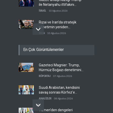
ile Netanyahu ittifakını
sınava tabi tutuyor
İSRAİL
10 Ağustos 2026
Rızai ve İran’da stratejik
yönetimin yeniden
yapılanması
İRAN
10 Ağustos 2026
Reşid Gannuşi açlık grevine
En Çok Görüntülenenler
başladı
ARAP DÜNYASI
10 Ağustos 2026
Gazeteci Magnier: Trump,
BBC: İsrail, arkeolojiyi işgal
Hürmüz Boğazı denetimini
silahına dönüştürüyor
doğrudan İran ve Umman'a
RÖPORTAJ
07 Ağustos 2026
FİLİSTİN
10 Ağustos 2026
teslim etti
Suudi Arabistan, kendisini
savaş sonrası Körfez'e
hazırlıyor
ANALİZLER
08 Ağustos 2026
Yemen’den dengeleri