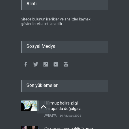
Alıntı
Sitede bulunun içerikler ve analizler kaynak
gösterilerek alıntılanabilir .
Sosyal Medya
Son yüklemeler
Hürmüz belirsizliği
Avrupa'da doğalgaz
fiyatlarını artırdı
AVRASYA
10 Ağustos 2026
Gazze anlaşmazlığı Trump