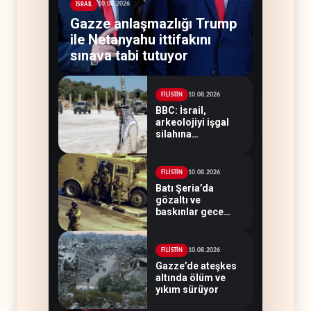
10.08.2026
İSRAİL
Gazze anlaşmazlığı Trump
ile Netanyahu ittifakını
sınava tabi tutuyor
10.08.2026
FİLİSTİN
BBC: İsrail,
arkeolojiyi işgal
silahına
dönüştürüyor
10.08.2026
FİLİSTİN
Batı Şeria’da
gözaltı ve
baskınlar gece
boyunca sürdü
10.08.2026
FİLİSTİN
Gazze’de ateşkes
altında ölüm ve
yıkım sürüyor