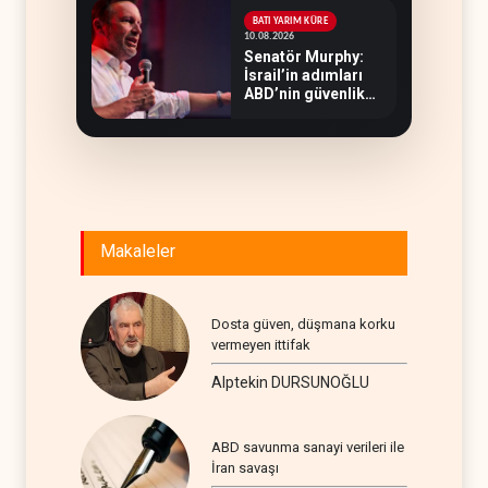
BATI YARIM KÜRE
10.08.2026
Senatör Murphy:
İsrail’in adımları
ABD’nin güvenlik
hedefleriyle
çelişiyor
Makaleler
Dosta güven, düşmana korku
vermeyen ittifak
Alptekin DURSUNOĞLU
ABD savunma sanayi verileri ile
İran savaşı