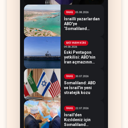
05.08.2026
İSRAİL
İsrailli yazarlardan
ABD'ye
‘Somaliland
reçetesi’
BATI YARIM KÜRE
04.08.2026
Eski Pentagon
yetkilisi: ABD'nin
İran açmazının
çözümü
Somaliland
30.07.2026
İSRAİL
Somaliland: ABD
ve İsrail'in yeni
stratejik kozu
22.07.2026
İSRAİL
İsrail'den
Kızıldeniz için
Somaliland