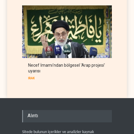
Necef İmamı'ndan bölgesel 'Arap projesi'
uyarısı
IRAK
Alıntı
Sitede bulunun içerikler ve analizler kaynak