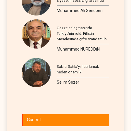
siyasetin sessizliği arasında
Muhammed Ali Senoberi
Gazze anlaşmasında
Türkiye’nin rolü: Filistin
Meselesinde çifte standartlı bir
seyir
Muhammed NUREDDİN
Sabra-Şatila’yı hatırlamak
neden önemli?
Selim Sezer
Güncel