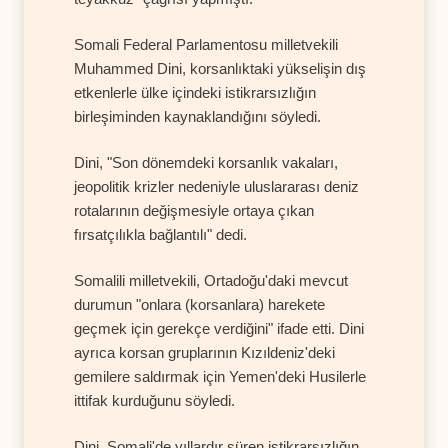
Somali Federal Parlamentosu milletvekili
Muhammed Dini, korsanlıktaki yükselişin dış
etkenlerle ülke içindeki istikrarsızlığın
birleşiminden kaynaklandığını söyledi.
Dini, "Son dönemdeki korsanlık vakaları,
jeopolitik krizler nedeniyle uluslararası deniz
rotalarının değişmesiyle ortaya çıkan
fırsatçılıkla bağlantılı" dedi.
Somalili milletvekili, Ortadoğu'daki mevcut
durumun "onlara (korsanlara) harekete
geçmek için gerekçe verdiğini" ifade etti. Dini
ayrıca korsan gruplarının Kızıldeniz'deki
gemilere saldırmak için Yemen'deki Husilerle
ittifak kurduğunu söyledi.
Dini, Somali'de yıllardır süren istikrarsızlığın