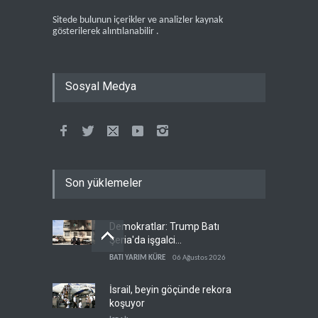
Sitede bulunun içerikler ve analizler kaynak
gösterilerek alıntılanabilir .
Sosyal Medya
Son yüklemeler
Demokratlar: Trump Batı
Şeria'da işgalci
yerleşimcilere cezasızlık
BATI YARIM KÜRE
06 Ağustos 2026
sağladı
İsrail, beyin göçünde rekora
koşuyor