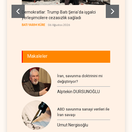
Demokratlar: Trump Batı Şeria'da işgalci
İsrail,
yerleşimcilere cezasızlık sağladı
İSRAİL
0
BATI YARIM KÜRE
06 Ağustos 2026
Makaleler
İran, savunma doktrinini mi
değiştiriyor?
Alptekin DURSUNOĞLU
ABD savunma sanayi verileri ile
İran savaşı
Umut Nergisoğlu