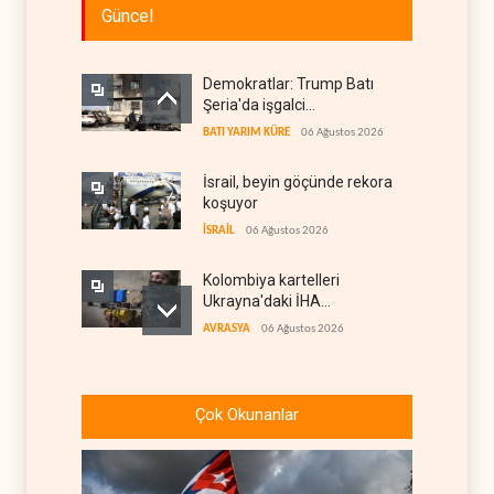
Güncel
Demokratlar: Trump Batı
Şeria'da işgalci
yerleşimcilere cezasızlık
BATI YARIM KÜRE
06 Ağustos 2026
sağladı
İsrail, beyin göçünde rekora
koşuyor
İSRAİL
06 Ağustos 2026
Kolombiya kartelleri
Ukrayna'daki İHA
teknolojisinin peşine düştü
AVRASYA
06 Ağustos 2026
Suudi Arabistan, Asya için
petrol fiyatını altı yılın en
Çok Okunanlar
düşüğüne indirdi
ARAP DÜNYASI
06 Ağustos 2026
İsrail, Afrika Boynuzu'nu