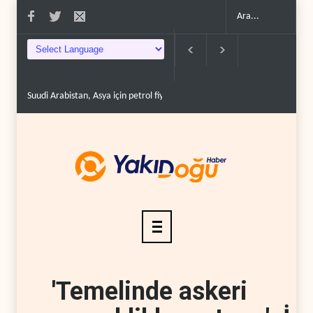
Suudi Arabistan, Asya için petrol fiyatını altı yılın ..
İsrail, Afrika Boynu
'Temelinde askeri