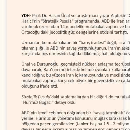
YDH-
Prof. Dr. Hasan Ünal ve araştırmacı yazar Alptekin 
Harici'nin "Stratejik Pusula" programında, ABD ile İran a
varılmak üzere olan 14 maddelik mutabakat zaptını ve b
Ortadoğu'daki jeopolitik güç dengelerine etkisini tartıştı.
Uzmanlar, bu mutabakatın bir "barış iradesi" değil, İsrail'
tıkanmışlığı ile ABD'nin savaş yorgunluğunun, İran'ın asker
karşısında pes etmesinin kağıda dökülmüş hali olduğunu v
Ünal ve Dursunoğlu, geçmişteki nükleer anlaşma tecrübe
dayanarak, Batı'nın metinlerde kelime oyunları kullanarak
kandırdığını; bu yüzden İran iç kamuoyunda ve meclisind
mutabakat zaptına karşı çok büyük bir güvensizlik ve çatla
olduğunu ifade etti.
Stratejik Pusula
'daki saptamalardan bir diğeri de mutabak
"Hürmüz Boğazı" detayı oldu.
ABD'nin kendi cebinden doğrudan bir "savaş tazminatı" 
yerine, Hürmüz'ün yönetimi konusunu muğlak bırakarak İ
bölgeden geçen gemilerden (tanker başına 1.5 - 2 milyon 
devasa bir geçiş ücreti almasına zımnen göz yumacağı ön