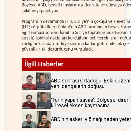
Böylece ABD, bedeli uluslararası ticarete ve dünyaya öd
çekilmeyi planlıyor.
Programın devamında ikili, Suriye'nin çöküşü ve Heyet Ta
(HTŞ) örgütü lideri Colani'nin ABD tarafından Beyaz Sara
ağırlanması sonrası İsrail'in Suriye topraklarında (Golan,
kırsalı) kontrol noktaları kurduğunu belirterek İsrail nüfu
varlığını karadan Türkiye sınırına kadar getirebilecek çok
güvenlik riski doğurduğunu vurguladı.
İlgili Haberler
ABD sonrası Ortadoğu: Eski düzeni
yeni dengelerin doğuşu
'Tarih yapan savaş': Bölgesel diren
küresel eksen kaymasına
ABD’nin askeri yığınağı neden yete