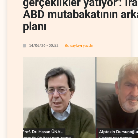
gerçeklikler yatıyor': İr
ABD mutabakatının ark
planı
Bu sayfayı yazdır
14/06/26 - 00:52