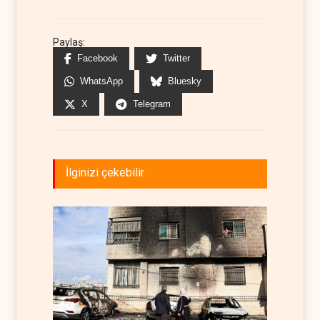
Paylaş:
Facebook
Twitter
WhatsApp
Bluesky
X
Telegram
İlginizi çekebilir