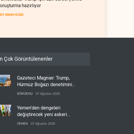
oruşturma hazırlıyor
ATI YARIM KÜRE
n Çok Görüntülenenler
Gazeteci Magnier: Trump,
Hürmüz Boğazı denetimini
doğrudan İran ve Umman'a
RÖPORTAJ
07 Ağustos 2026
teslim etti
Yemen’den dengeleri
değiştirecek yeni askeri
denklem
YEMEN
07 Ağustos 2026