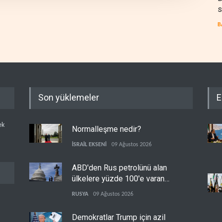
s
B
Son yüklemeler
E
ek
Normalleşme nedir?
İSRAİL EKSENİ
09 Ağustos 2026
ABD'den Rus petrolünü alan
ülkelere yüzde 100'e varan
gümrük vergisi
RUSYA
09 Ağustos 2026
Demokratlar Trump için azil