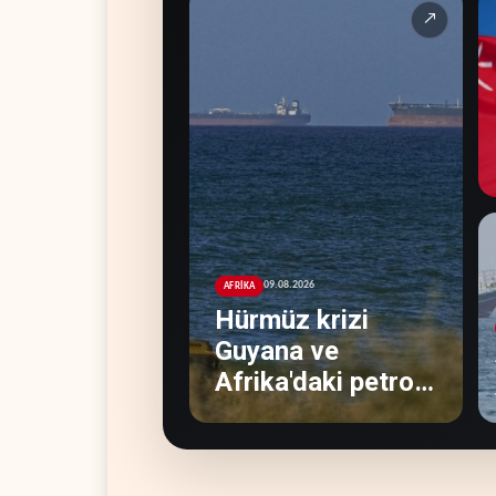
↗
09.08.2026
AFRİKA
Hürmüz krizi
Guyana ve
Afrika'daki petrol
üreticilerine
yaradı