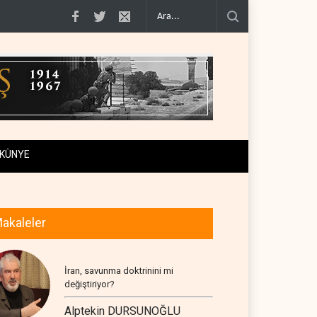
0'e varan g�..
Demokratlar Trump için azil süreci yerine soruşturma haz�..
KÜNYE
akaleler
İran, savunma doktrinini mi
değiştiriyor?
Alptekin DURSUNOĞLU