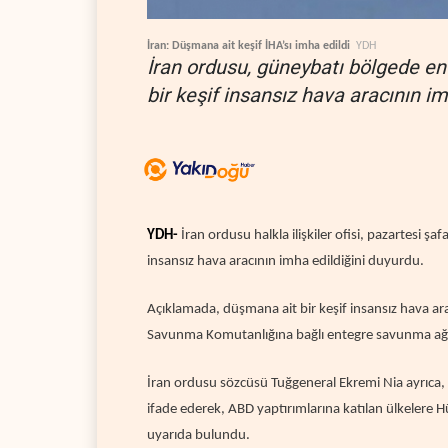
İran: Düşmana ait keşif İHA’sı imha edildi
YDH
İran ordusu, güneybatı bölgede e
bir keşif insansız hava aracının im
YDH-
İran ordusu halkla ilişkiler ofisi, pazartesi ş
insansız hava aracının imha edildiğini duyurdu.
Açıklamada, düşmana ait bir keşif insansız hava ar
Savunma Komutanlığına bağlı entegre savunma ağı si
İran ordusu sözcüsü Tuğgeneral Ekremi Nia ayrıca, a
ifade ederek, ABD yaptırımlarına katılan ülkelere 
uyarıda bulundu.