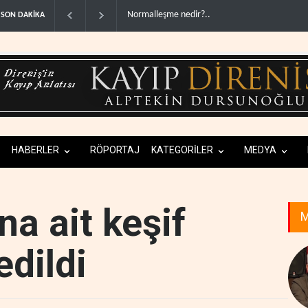
ABD'den Rus petrolünü alan ülkelere yüzde 10
SON DAKİKA
HABERLER
RÖPORTAJ
KATEGORİLER
MEDYA
a ait keşif
M
edildi