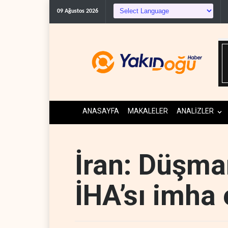
09 Ağustos 2026
ANASAYFA
MAKALELER
ANALİZLER
İran: Düşman
İHA’sı imha 