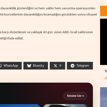
ı, dayanıklılık gösterdiğini ve hem saldırı hem savunma operasyonları
lahlı kuvvetlerinin dayanıklılığını kıramadığını gördükten sonra nihayet
ne karşı düzenlenen ve yaklaşık 40 gün süren ABD–İsrail saldırısının
tiği ifade edildi.
WhatsApp
Bluesky
X
Telegram
N
İ
Tümünü Gör
→