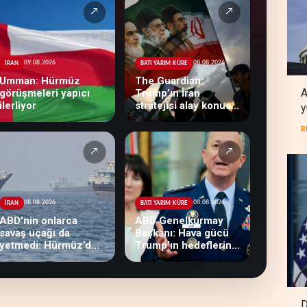
↗
↗
09.08.2026
08.08.2026
İRAN
BATI YARIM KÜRE
Umman: Hürmüz
The Guardian:
A
görüşmeleri yapıcı
Trump’ın İran
ilerliyor
stratejisi alay konusu
y
oldu
R
↗
↗
08.08.2026
08.08.2026
İRAN
BATI YARIM KÜRE
ABD’nin onlarca
ABD Genelkurmay
savaş uçağı da
Başkanı: Hava gücü
yetmedi: Hürmüz’de
Trump'ın hedeflerine
gemi vuruldu
yetmez
D