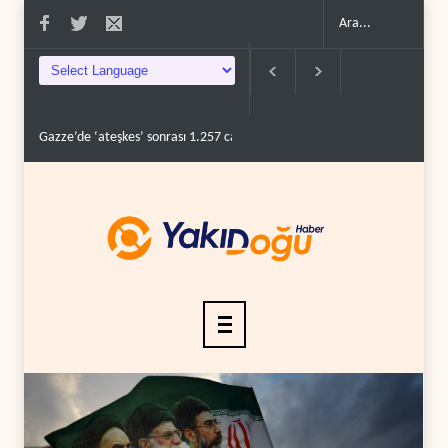
e’de ‘ateşkes’ sonrası 1.257 can kaybı..
ABD’nin onlarca savaş uçağı da yetm