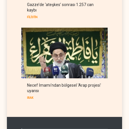
ABD Genelkurmay Başkanı:
Gazze’de ‘ateşkes’ sonrası 1.257 can
Hava gücü Trump'ın
kaybı
hedeflerine yetmez
BATI YARIM KÜRE
08 Ağustos 2026
FİLİSTİN
Necef İmamı'ndan bölgesel 'Arap projesi'
uyarısı
IRAK