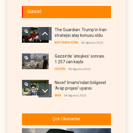
Güncel
The Guardian: Trump’ın İran
stratejisi alay konusu oldu
BATI YARIM KÜRE
08 Ağustos 2026
Gazze’de ‘ateşkes’ sonrası
1.257 can kaybı
FİLİSTİN
08 Ağustos 2026
Necef İmamı'ndan bölgesel
'Arap projesi' uyarısı
IRAK
08 Ağustos 2026
ABD’nin onlarca savaş uçağı
da yetmedi: Hürmüz’de
Çok Okunanlar
gemi vuruldu
İRAN
08 Ağustos 2026