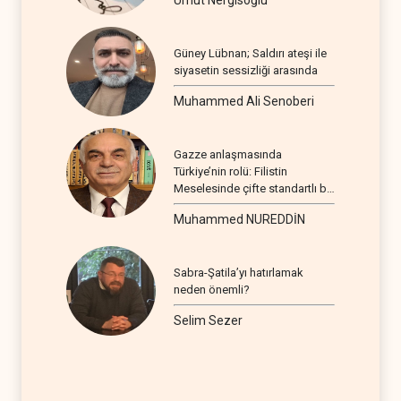
Umut Nergisoğlu
Güney Lübnan; Saldırı ateşi ile
siyasetin sessizliği arasında
Muhammed Ali Senoberi
Gazze anlaşmasında
Türkiye’nin rolü: Filistin
Meselesinde çifte standartlı bir
seyir
Muhammed NUREDDİN
Sabra-Şatila’yı hatırlamak
neden önemli?
Selim Sezer