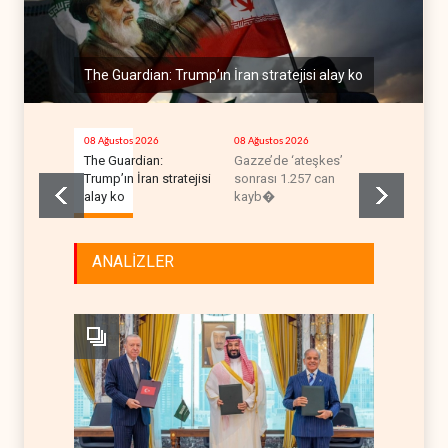
The Guardian: Trump’ın İran stratejisi alay ko
08 Ağustos 2026
08 Ağustos 2026
08 Ağustos 2
The Guardian:
Gazze’de ‘ateşkes’
ABD’nin on
Trump’ın İran stratejisi
sonrası 1.257 can
uçağı da y
alay ko
kayb�
ANALİZLER