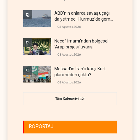
ABD’nin onlarca savaş uçağı
da yetmedi: Hürmüz’de gemi
vuruldu
08 Ağustos 2026
Necef İmamı'ndan bölgesel
'Arap projesi' uyarısı
08 Ağustos 2026
Mossad’ın İran'a karşı Kürt
planı neden çöktü?
08 Ağustos 2026
Tüm Kategoriyi gör
RÖPORTAJ