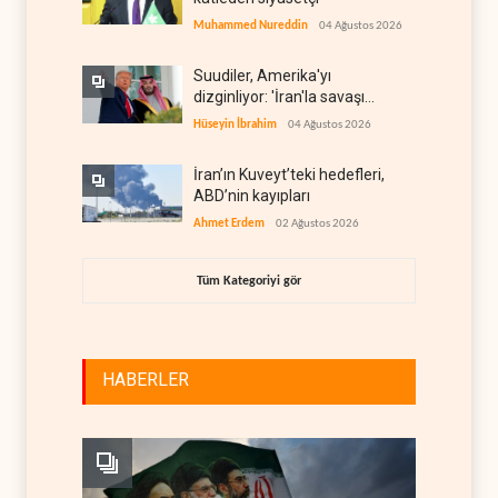
Muhammed Nureddin
04 Ağustos 2026
Suudiler, Amerika'yı
dizginliyor: 'İran'la savaşı
kaldıracak gücümüz yok'
Hüseyin İbrahim
04 Ağustos 2026
İran’ın Kuveyt’teki hedefleri,
ABD’nin kayıpları
Ahmet Erdem
02 Ağustos 2026
Tüm Kategoriyi gör
HABERLER