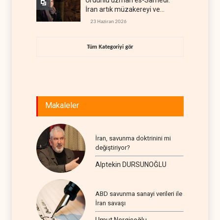
Ürdünlü uzman es-Samedi:
İran artık müzakereyi ve
çatışmayı aynı anda yürütüyor
23 Haziran 2026
Tüm Kategoriyi gör
Makaleler
İran, savunma doktrinini mi
değiştiriyor?
Alptekin DURSUNOĞLU
ABD savunma sanayi verileri ile
İran savaşı