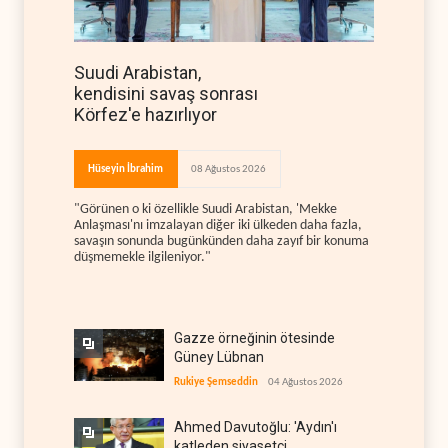
Suudi Arabistan,
kendisini savaş sonrası
Körfez'e hazırlıyor
Hüseyin İbrahim
08 Ağustos 2026
"Görünen o ki özellikle Suudi Arabistan, 'Mekke
Anlaşması'nı imzalayan diğer iki ülkeden daha fazla,
savaşın sonunda bugünkünden daha zayıf bir konuma
düşmemekle ilgileniyor."
Gazze örneğinin ötesinde
Güney Lübnan
Rukiye Şemseddin
04 Ağustos 2026
Ahmed Davutoğlu: 'Aydın'ı
katleden siyasetçi