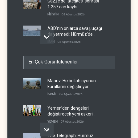
Gazze’de ‘ateşkes’ sonrası
1.257 can kaybı
FİLİSTİN
08 Ağustos 2026
ABD’nin onlarca savaş uçağı
da yetmedi: Hürmüz’de
gemi vuruldu
İRAN
08 Ağustos 2026
Necef İmamı'ndan bölgesel
En Çok Görüntülenenler
'Arap projesi' uyarısı
IRAK
08 Ağustos 2026
Maariv: Hizbullah oyunun
Mossad’ın İran'a karşı Kürt
kurallarını değiştiriyor
planı neden çöktü?
İSRAİL
06 Ağustos 2026
İSRAİL
08 Ağustos 2026
Yemen’den dengeleri
değiştirecek yeni askeri
denklem
YEMEN
07 Ağustos 2026
The Telegraph: Hürmüz