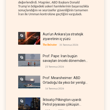
değerlendirdi. Magnier, ABD Başkanı Donald
Trump'ın bölgedeki askeri hamlelerinin başarısızlıkla
sonuçlandığını ve seyrüsefer güvenliğinin tamamen
İran ile Umman kontrolüne geçtiğini vurguladı.
Aun'un Ankara'ya stratejik
ziyaretinin iç yüzü
The Beiruter
31 Temmuz 2026
Prof. Pape: İran bugün
savaştan önceki dönemden
çok daha güçlü
23 Temmuz 2026
Prof. Mearsheimer: ABD
Ortadoğu'da yıkıcı bir yenilgi
aldı
16 Temmuz 2026
İktisatçı Pilkington uyardı:
Petrol piyasası çöküşün
eşiğinde