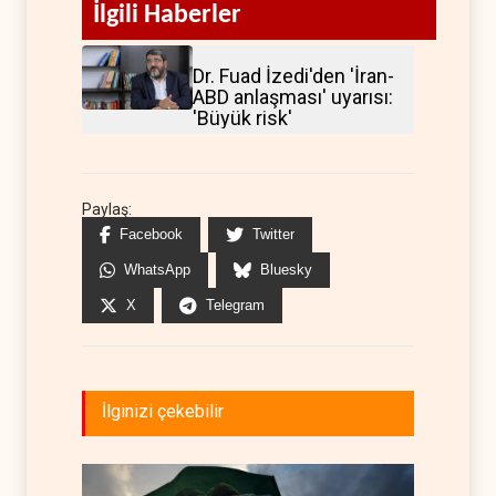
İlgili Haberler
Dr. Fuad İzedi'den 'İran-
ABD anlaşması' uyarısı:
'Büyük risk'
Paylaş:
Facebook
Twitter
WhatsApp
Bluesky
X
Telegram
İlginizi çekebilir