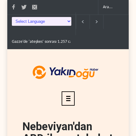
Gazze’de ‘ateşkes’ sonrası 1.257 can kaybı..
ABD’nin onlarca savaş uç
Nebeviyan'dan