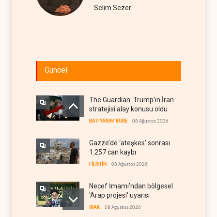
Selim Sezer
Güncel
The Guardian: Trump’ın İran
stratejisi alay konusu oldu
BATI YARIM KÜRE
08 Ağustos 2026
Gazze’de ‘ateşkes’ sonrası
1.257 can kaybı
FİLİSTİN
08 Ağustos 2026
Necef İmamı'ndan bölgesel
'Arap projesi' uyarısı
IRAK
08 Ağustos 2026