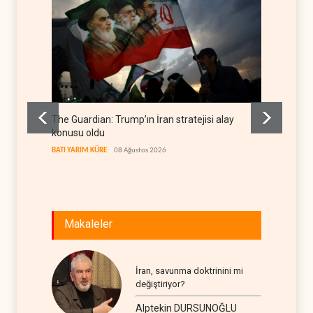
The Guardian: Trump’ın İran stratejisi alay
Gazze’
konusu oldu
FİLİSTİN
BATI YARIM KÜRE
08 Ağustos 2026
Makaleler
İran, savunma doktrinini mi
değiştiriyor?
Alptekin DURSUNOĞLU