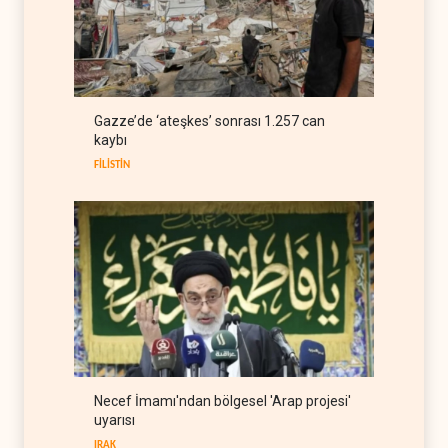
Bloomberg: Türkiye
Karadeniz'deki gemi trafiğini
kısıtlamaya başladı
TÜRKİYE
08 Ağustos 2026
ABD Genelkurmay Başkanı:
Gazze’de ‘ateşkes’ sonrası 1.257 can
Hava gücü Trump'ın
kaybı
hedeflerine yetmez
BATI YARIM KÜRE
08 Ağustos 2026
FİLİSTİN
Necef İmamı'ndan bölgesel 'Arap projesi'
uyarısı
IRAK