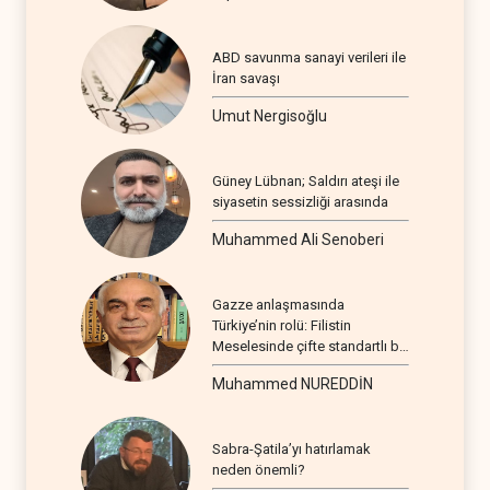
ABD savunma sanayi verileri ile
İran savaşı
Umut Nergisoğlu
Güney Lübnan; Saldırı ateşi ile
siyasetin sessizliği arasında
Muhammed Ali Senoberi
Gazze anlaşmasında
Türkiye’nin rolü: Filistin
Meselesinde çifte standartlı bir
seyir
Muhammed NUREDDİN
Sabra-Şatila’yı hatırlamak
neden önemli?