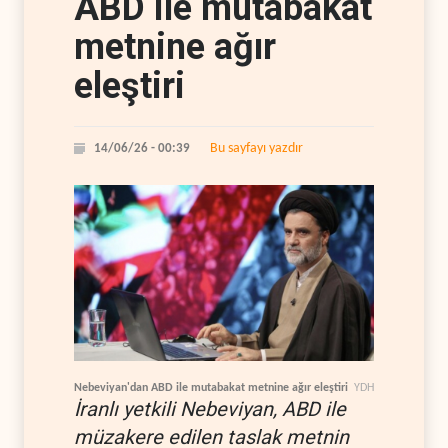
ABD ile mutabakat
metnine ağır
eleştiri
Bu sayfayı yazdır
14/06/26 - 00:39
Nebeviyan'dan ABD ile mutabakat metnine ağır eleştiri
YDH
İranlı yetkili Nebeviyan, ABD ile
müzakere edilen taslak metnin