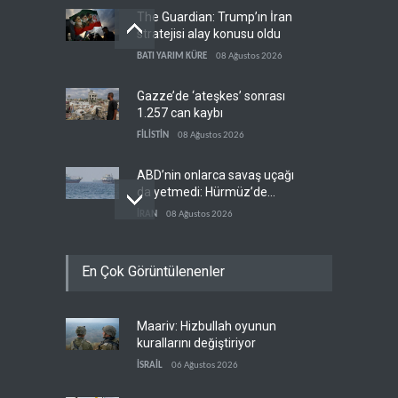
The Guardian: Trump’ın İran
stratejisi alay konusu oldu
BATI YARIM KÜRE
08 Ağustos 2026
Gazze’de ‘ateşkes’ sonrası
1.257 can kaybı
FİLİSTİN
08 Ağustos 2026
ABD’nin onlarca savaş uçağı
da yetmedi: Hürmüz’de
gemi vuruldu
İRAN
08 Ağustos 2026
Necef İmamı'ndan bölgesel
En Çok Görüntülenenler
'Arap projesi' uyarısı
IRAK
08 Ağustos 2026
Maariv: Hizbullah oyunun
Mossad’ın İran'a karşı Kürt
kurallarını değiştiriyor
planı neden çöktü?
İSRAİL
06 Ağustos 2026
İSRAİL
08 Ağustos 2026