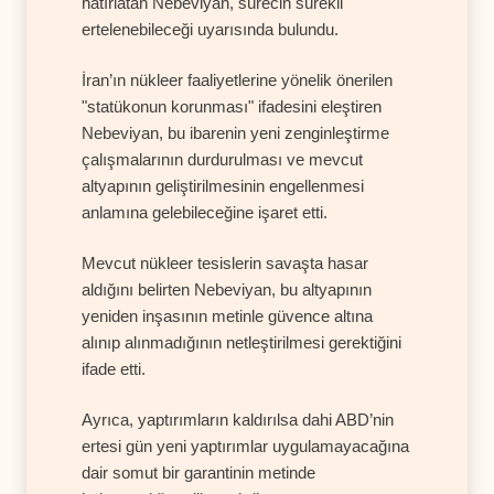
hatırlatan Nebeviyan, sürecin sürekli
ertelenebileceği uyarısında bulundu.
İran’ın nükleer faaliyetlerine yönelik önerilen
"statükonun korunması" ifadesini eleştiren
Nebeviyan, bu ibarenin yeni zenginleştirme
çalışmalarının durdurulması ve mevcut
altyapının geliştirilmesinin engellenmesi
anlamına gelebileceğine işaret etti.
Mevcut nükleer tesislerin savaşta hasar
aldığını belirten Nebeviyan, bu altyapının
yeniden inşasının metinle güvence altına
alınıp alınmadığının netleştirilmesi gerektiğini
ifade etti.
Ayrıca, yaptırımların kaldırılsa dahi ABD’nin
ertesi gün yeni yaptırımlar uygulamayacağına
dair somut bir garantinin metinde