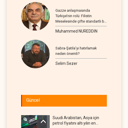
Gazze anlaşmasında
Türkiye’nin rolü: Filistin
Meselesinde çifte standartlı bir
seyir
Muhammed NUREDDİN
Sabra-Şatila’yı hatırlamak
neden önemli?
Selim Sezer
Güncel
Suudi Arabistan, Asya için
petrol fiyatını altı yılın en