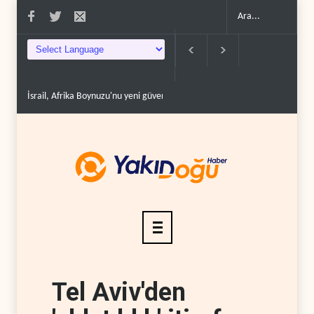
İsrail, Afrika Boynuzu'nu yeni güvenlik hattına dönüşt..
BM yetkilisinden 
Tel Aviv'den