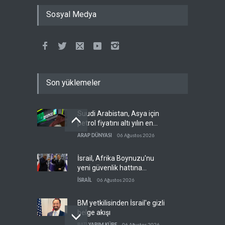
Sosyal Medya
Son yüklemeler
Suudi Arabistan, Asya için
petrol fiyatını altı yılın en
düşüğüne indirdi
ARAP DÜNYASI
06 Ağustos 2026
İsrail, Afrika Boynuzu'nu
yeni güvenlik hattına
dönüştürüyor
İSRAİL
06 Ağustos 2026
BM yetkilisinden İsrail'e gizli
belge akışı