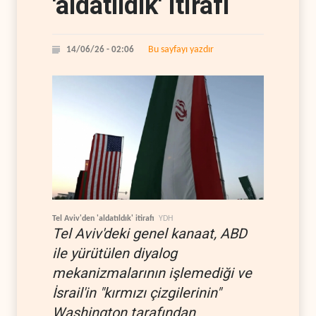
'aldatıldık' itirafı
Bu sayfayı yazdır
14/06/26 - 02:06
Tel Aviv'den 'aldatıldık' itirafı
YDH
Tel Aviv'deki genel kanaat, ABD
ile yürütülen diyalog
mekanizmalarının işlemediği ve
İsrail'in "kırmızı çizgilerinin"
Washington tarafından