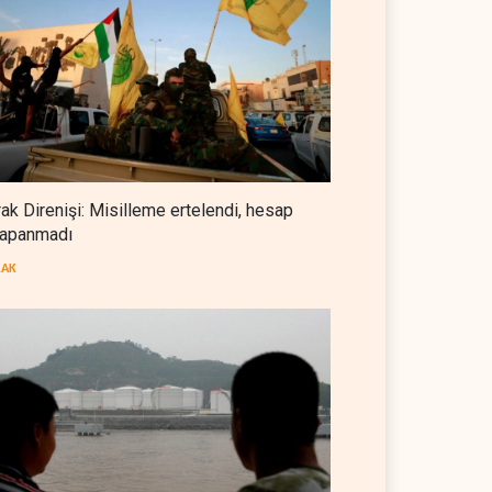
Foreign Affairs: ABD
a petrol üretimini rekor
anlaşması, İran’ın savaşı
Ortadoğu'dan elini çekmeli
eye çıkardı
kazandığını gösteriyor
 DÜNYASI
07 Ağustos 2026
BATI YARIM KÜRE
07 Ağustos 2026
BATI YARIM KÜRE
07 Ağustos 2026
Suudi Arabistan, Türkiye ve
Pakistan ortak savunma
anlaşması imzaladı
ARAP DÜNYASI
07 Ağustos 2026
rak Direnişi: Misilleme ertelendi, hesap
apanmadı
ABD, Suudi Arabistan'dan
petrol ithalatını 40 yıl sonra ilk
RAK
kez durdurdu
BATI YARIM KÜRE
07 Ağustos 2026