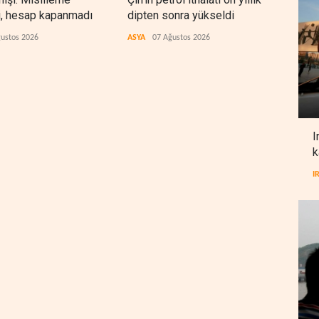
i, hesap kapanmadı
dipten sonra yükseldi
sonr
düz
ustos 2026
ASYA
07 Ağustos 2026
ARAP
I
k
I