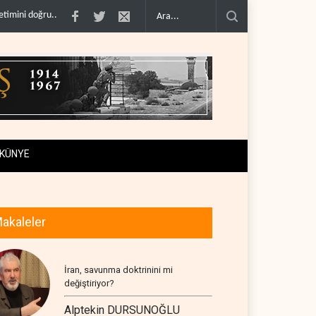
panmadı..
Çin'in petrol ithalatı on yıllık dipten sonra yükseldi..
BAE, OPEC'ten 
KÜNYE
akaleler
İran, savunma doktrinini mi
değiştiriyor?
Alptekin DURSUNOĞLU