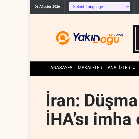
Gazeteci Magnier: Trump, Hü
08 Ağustos 2026
ANASAYFA
MAKALELER
ANALİZLER
İran: Düşman
İHA’sı imha 