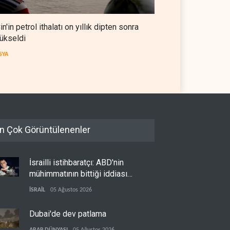
in'in petrol ithalatı on yıllık dipten sonra
ükseldi
SYA
n Çok Görüntülenenler
İsrailli istihbaratçı: ABD'nin
mühimmatının bittiği iddiası
bir iç kavga
İSRAİL
05 Ağustos 2026
Dubai'de dev patlama
ARAP DÜNYASI
05 Ağustos 2026