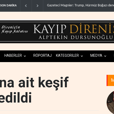
rmüz Boğazı denetimini doğru..
Irak Direnişi: Misilleme ertelendi, hesap ka
SON DAKİKA
HABERLER
RÖPORTAJ
KATEGORİLER
MEDYA
a ait keşif
M
edildi