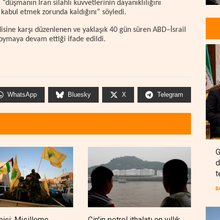
 “düşmanın İran silahlı kuvvetlerinin dayanıklılığını
 kabul etmek zorunda kaldığını” söyledi.
ndisine karşı düzenlenen ve yaklaşık 40 gün süren ABD–İsrail
 koymaya devam ettiği ifade edildi.
WhatsApp
Bluesky
X
Telegram
G
d
t
R
nişi: Misilleme
Çin'in petrol ithalatı on yıllık
BAE,