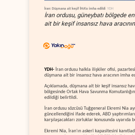
İran: Düşmana ait keşif İHA’sı imha edildi
YDH
İran ordusu, güneybatı bölgede 
ait bir keşif insansız hava aracının
YDH-
İran ordusu halkla ilişkiler ofisi, pazart
düşmana ait bir insansız hava aracının imha ed
Açıklamada, düşmana ait bir keşif insansız hav
bölgesinde Ortak Hava Savunma Komutanlığına
edildiği belirtildi.
İran ordusu sözcüsü Tuğgeneral Ekremi Nia ayrı
güncellendiğini ifade ederek, ABD yaptırımlar
karşılaşacakları zorluklar konusunda uyarıda 
Ekremi Nia, İran’ın askerî kapasitesini kanıtla