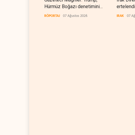
Hürmüz Boğazı denetimini
ertelend
doğrudan İran ve Umman'a
RÖPORTAJ
07 Ağustos 2026
IRAK
07 Ağ
teslim etti