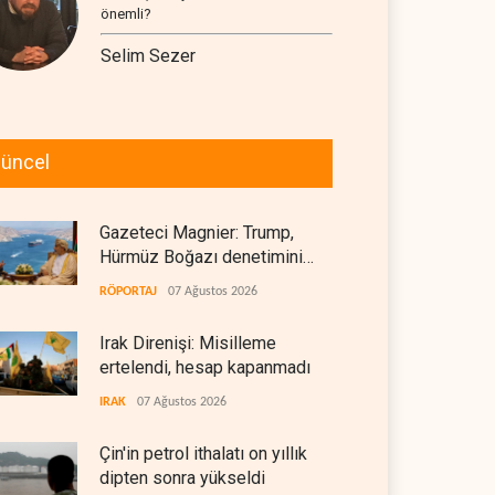
önemli?
Selim Sezer
üncel
Gazeteci Magnier: Trump,
Hürmüz Boğazı denetimini
doğrudan İran ve Umman'a
RÖPORTAJ
07 Ağustos 2026
teslim etti
Irak Direnişi: Misilleme
ertelendi, hesap kapanmadı
IRAK
07 Ağustos 2026
Çin'in petrol ithalatı on yıllık
dipten sonra yükseldi