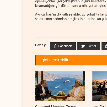
operasyonları gerçekleştirebildiğini belirterek,
kıramadığını gördükten sonra nihayet ateşkesi
Ayrıca İran’ın dikkatli şekilde, 28 Şubat’ta ke
saldırısının ardından ateşkes ihlallerine karşı
Paylaş:
Facebook
Twitter
İlginizi çekebilir
Gazeteci Magnier: Trump,
Irak Dire