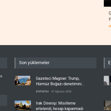
Ç
y
A
Son yüklemeler
E
ek
Gazeteci Magnier: Trump,
Hürmüz Boğazı denetimini
doğrudan İran ve Umman'a
RÖPORTAJ
07 Ağustos 2026
teslim etti
Irak Direnişi: Misilleme
ertelendi, hesap kapanmadı