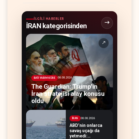
İLGILI HABERLER
İRAN kategorisinden
↗
08.08.2026
BATI YARIM KÜRE
The Guardian: Trump’ın
İran stratejisi alay konusu
oldu
08.08.2026
İRAN
ABD’nin onlarca
savaş uçağı da
yetmedi: