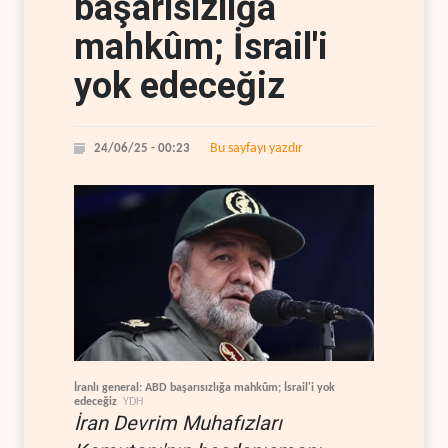
başarısızlığa
mahkûm; İsrail'i
yok edeceğiz
Bu sayfayı yazdır
24/06/25 - 00:23
İranlı general: ABD başarısızlığa mahkûm; İsrail'i yok
edeceğiz
YDH
İran Devrim Muhafızları