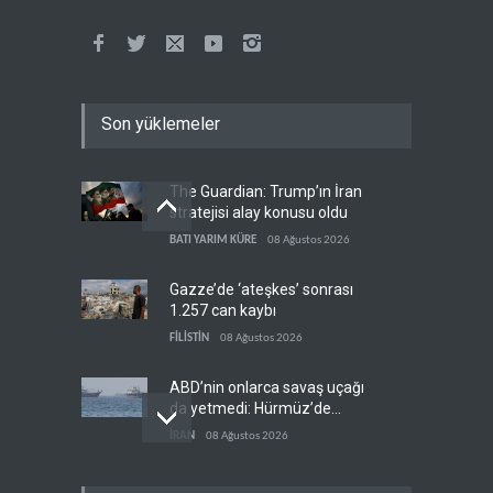
Son yüklemeler
The Guardian: Trump’ın İran
stratejisi alay konusu oldu
BATI YARIM KÜRE
08 Ağustos 2026
Gazze’de ‘ateşkes’ sonrası
1.257 can kaybı
FİLİSTİN
08 Ağustos 2026
ABD’nin onlarca savaş uçağı
da yetmedi: Hürmüz’de
gemi vuruldu
İRAN
08 Ağustos 2026
Necef İmamı'ndan bölgesel