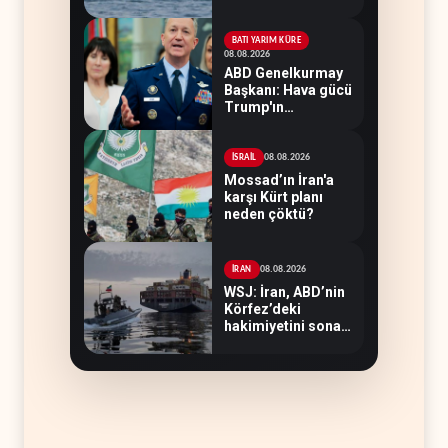
Hürmüz’de gemi
vuruldu
BATI YARIM KÜRE
08.08.2026
ABD Genelkurmay
Başkanı: Hava gücü
Trump'ın
hedeflerine yetmez
08.08.2026
İSRAİL
Mossad’ın İran'a
karşı Kürt planı
neden çöktü?
08.08.2026
İRAN
WSJ: İran, ABD’nin
Körfez’deki
hakimiyetini sona
erdiriyor