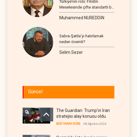
Türkiye’nin rolü: Filistin
Meselesinde çifte standartlı bir
seyir
Muhammed NUREDDİN
Sabra-Şatila’yı hatırlamak
neden önemli?
Selim Sezer
Güncel
The Guardian: Trump’ın İran
stratejisi alay konusu oldu
BATI YARIM KÜRE
08 Ağustos 2026