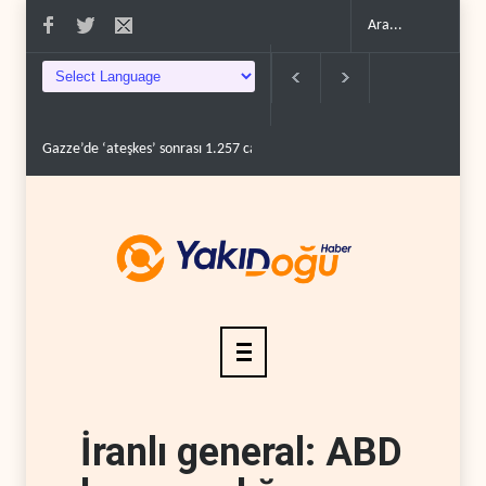
Gazze’de ‘ateşkes’ sonrası 1.257 can kaybı..
ABD’nin onlarca savaş uçağ
İranlı general: ABD