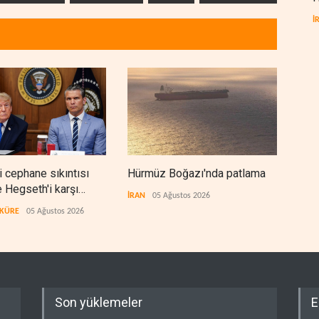
İ
 cephane sıkıntısı
Hürmüz Boğazı'nda patlama
Reu
e Hegseth'i karşı
İran
İRAN
05 Ağustos 2026
etirdi
 KÜRE
05 Ağustos 2026
İRAN
Son yüklemeler
E