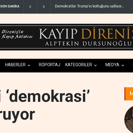
 Trump'ın koltuğunu sallıyor..
ABD'deki cephane sıkıntısı Trump ile Hegseth'i k
SON DAKİKA
HABERLER
RÖPORTAJ
KATEGORİLER
MEDYA
i ‘demokrasi’
M
ruyor