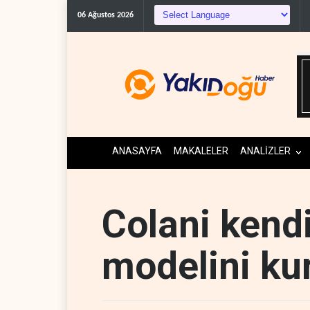
Demokratlar
06 Ağustos 2026
ANASAYFA
MAKALELER
ANALİZLER
Colani kend
modelini ku