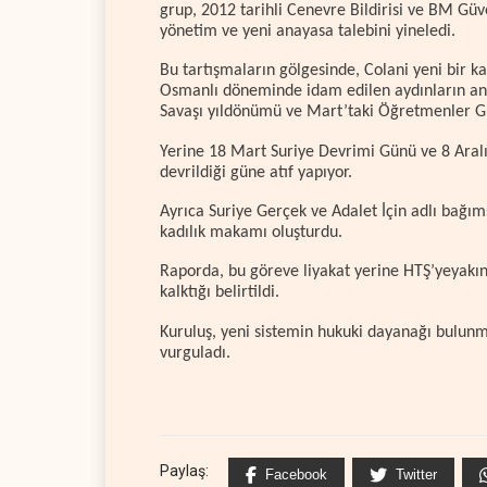
grup, 2012 tarihli Cenevre Bildirisi ve BM Güve
yönetim ve yeni anayasa talebini yineledi.
Bu tartışmaların gölgesinde, Colani yeni bir k
Osmanlı döneminde idam edilen aydınların anı
Savaşı yıldönümü ve Mart’taki Öğretmenler Gü
Yerine 18 Mart Suriye Devrimi Günü ve 8 Aralık 
devrildiği güne atıf yapıyor.
Ayrıca Suriye Gerçek ve Adalet İçin adlı bağım
kadılık makamı oluşturdu.
Raporda, bu göreve liyakat yerine HTŞ’yeyakın i
kalktığı belirtildi.
Kuruluş, yeni sistemin hukuki dayanağı bulunmad
vurguladı.
Paylaş:
Facebook
Twitter