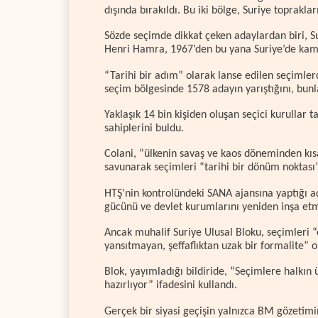
dışında bırakıldı. Bu iki bölge, Suriye topraklar
Sözde seçimde dikkat çeken adaylardan biri, Su
Henri Hamra, 1967’den bu yana Suriye’de kamu 
“Tarihi bir adım” olarak lanse edilen seçimler
seçim bölgesinde 1578 adayın yarıştığını, bun
Yaklaşık 14 bin kişiden oluşan seçici kurullar 
sahiplerini buldu.
Colani, “ülkenin savaş ve kaos döneminden kıs
savunarak seçimleri “tarihi bir dönüm noktası”
HTŞ'nin kontrolündeki SANA ajansına yaptığı aç
gücünü ve devlet kurumlarını yeniden inşa etme
Ancak muhalif Suriye Ulusal Bloku, seçimleri “
yansıtmayan, şeffaflıktan uzak bir formalite” o
Blok, yayımladığı bildiride, “Seçimlere halkı
hazırlıyor” ifadesini kullandı.
Gerçek bir siyasi geçişin yalnızca BM gözeti