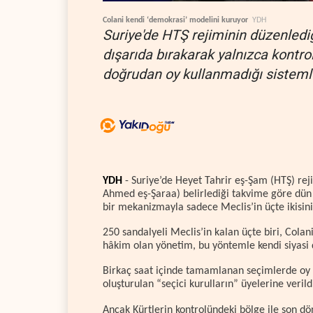
Colani kendi ‘demokrasi’ modelini kuruyor
YDH
Suriye'de HTŞ rejiminin düzenlediğ
dışarıda bırakarak yalnızca kontrol
doğrudan oy kullanmadığı sistemle
YDH
- Suriye’de Heyet Tahrir eş-Şam (HTŞ) rej
Ahmed eş-Şaraa) belirlediği takvime göre dün
bir mekanizmayla sadece Meclis’in üçte ikisini 
250 sandalyeli Meclis’in kalan üçte biri, Colan
hâkim olan yönetim, bu yöntemle kendi siyasi 
Birkaç saat içinde tamamlanan seçimlerde oy 
oluşturulan “seçici kurulların” üyelerine verild
Ancak Kürtlerin kontrolündeki bölge ile son d