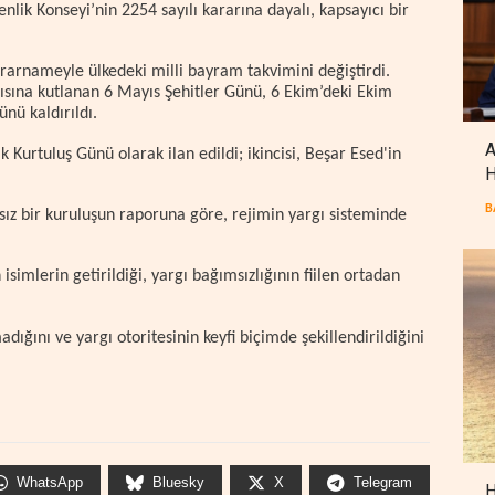
nlik Konseyi’nin 2254 sayılı kararına dayalı, kapsayıcı bir
ararnameyle ülkedeki milli bayram takvimini değiştirdi.
sına kutlanan 6 Mayıs Şehitler Günü, 6 Ekim’deki Ekim
nü kaldırıldı.
A
Kurtuluş Günü olarak ilan edildi; ikincisi, Beşar Esed'in
H
B
sız bir kuruluşun raporuna göre, rejimin yargı sisteminde
simlerin getirildiği, yargı bağımsızlığının fiilen ortadan
ığını ve yargı otoritesinin keyfi biçimde şekillendirildiğini
WhatsApp
Bluesky
X
Telegram
H