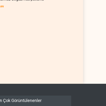
RAN
ters: Hürmüz'ün denetimi
Colani'den Trump'a Rusya
'da olacak
jesti
05 Ağustos 2026
SURİYE
05 Ağustos 2026
n Çok Görüntülenenler