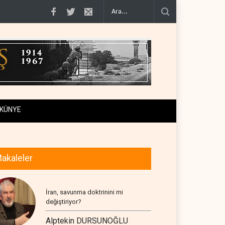
arşı k..
Hürmüz Boğazı'nda patlama..
Reuters: Hürmüz'ün denetimi İran'd
KÜNYE
akaleler
İran, savunma doktrinini mi
değiştiriyor?
Alptekin DURSUNOĞLU