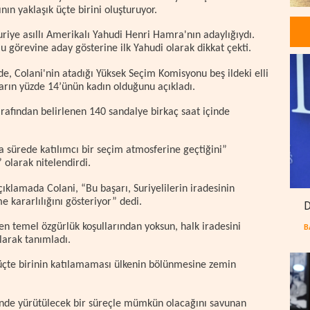
ının yaklaşık üçte birini oluşturuyor.
riye asıllı Amerikalı Yahudi Henri Hamra'nın adaylığıydı.
görevine aday gösterine ilk Yahudi olarak dikkat çekti.
de, Colani'nin atadığı Yüksek Seçim Komisyonu beş ildeki elli
ların yüzde 14’ünün kadın olduğunu açıkladı.
tarafından belirlenen 140 sandalye birkaç saat içinde
a sürede katılımcı bir seçim atmosferine geçtiğini”
 olarak nitelendirdi.
ıklamada Colani, “Bu başarı, Suriyelilerin iradesinin
 kararlılığını gösteriyor” dedi.
D
en temel özgürlük koşullarından yoksun, halk iradesini
B
larak tanımladı.
n üçte birinin katılamaması ülkenin bölünmesine zemin
minde yürütülecek bir süreçle mümkün olacağını savunan