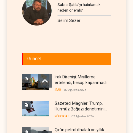
Sabra-Şatila’yı hatırlamak
neden önemli?
Selim Sezer
Güncel
Irak Direnişi: Misilleme
ertelendi, hesap kapanmadı
IRAK
07 Ağustos 2026
Gazeteci Magnier: Trump,
Hürmüz Boğazı denetimini
doğrudan İran ve Umman'a
RÖPORTAJ
07 Ağustos 2026
teslim etti
Çin'in petrol ithalatı on yıllık