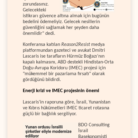
zorundasınız.
Gelecekteki
istikrarı güvence altına almak için bugünün
bedelini ödemeliyiz. Gelecek nesillerin
güvenliğini sağlamak her şeyden daha
önemlidir" dedi.
Konferansa katılan
Reason2Resist
medya
platformundan gazeteci ve avukat Dmitri
Lascaris ise tarafların Hürmüz Boğazı’nın
kapalı kalmasını, ABD destekli Hindistan-Orta
Doğu-Avrupa Koridoru (IMEC) projesi için
"mükemmel bir pazarlama fırsatı" olarak
gördüğünü bildirdi.
Enerji krizi ve IMEC projesinin önemi
Lascaris’in raporuna göre, İsrail, Yunanistan
ve Kıbrıs hükümetleri IMEC ticaret rotasına
güçlü bir bağlılık sergiliyor.
BDO Consulting
İsrail
Başekonomisti