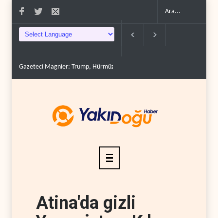
eci Magnier: Trump, Hürmüz Boğazı denetimini doğru..
Çin'in petrol ithalatı 
Atina'da gizli