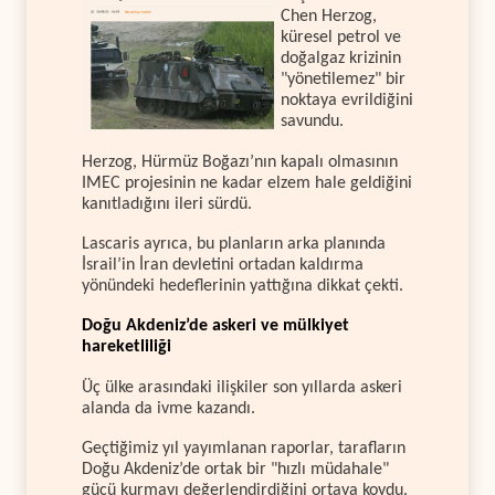
Chen Herzog,
küresel petrol ve
doğalgaz krizinin
"yönetilemez" bir
noktaya evrildiğini
savundu.
Herzog, Hürmüz Boğazı’nın kapalı olmasının
IMEC projesinin ne kadar elzem hale geldiğini
kanıtladığını ileri sürdü.
Lascaris ayrıca, bu planların arka planında
İsrail’in İran devletini ortadan kaldırma
yönündeki hedeflerinin yattığına dikkat çekti.
Doğu Akdeniz’de askeri ve mülkiyet
hareketliliği
Üç ülke arasındaki ilişkiler son yıllarda askeri
alanda da ivme kazandı.
Geçtiğimiz yıl yayımlanan raporlar, tarafların
Doğu Akdeniz’de ortak bir "hızlı müdahale"
gücü kurmayı değerlendirdiğini ortaya koydu.