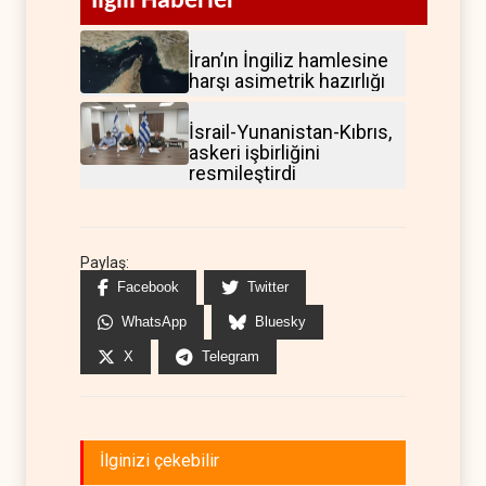
İlgili Haberler
İran’ın İngiliz hamlesine
harşı asimetrik hazırlığı
İsrail-Yunanistan-Kıbrıs,
askeri işbirliğini
resmileştirdi
Paylaş:
Facebook
Twitter
WhatsApp
Bluesky
X
Telegram
İlginizi çekebilir