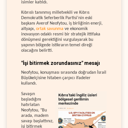
isimler katıldı.
Kıbrıslı tanınmış milletvekili ve Kıbrıs
Demokratik Seferberlik Partisi’nin eski
başkanı Averof Neofytou, iş birliğinin enerji,
altyapı,
ortak savunma
ve ekonomik
inovasyon odaklı resmi bir stratejik ittifaka
dönüşmesi gerektiğini vurgulayarak bu
yapının bölgede istikrarın temel direği
olacağını belirtti.
"İşi bitirmek zorundasınız" mesajı
Neofytou, konuşması sırasında doğrudan İsrail
Büyükelçisine hitaben çarpıcı ifadeler
kullandı.
Savaşın
başladığını
hatırlatan
Neofytou, "Bu
arada, madem
savaşı başlattınız,
işi bitirmek