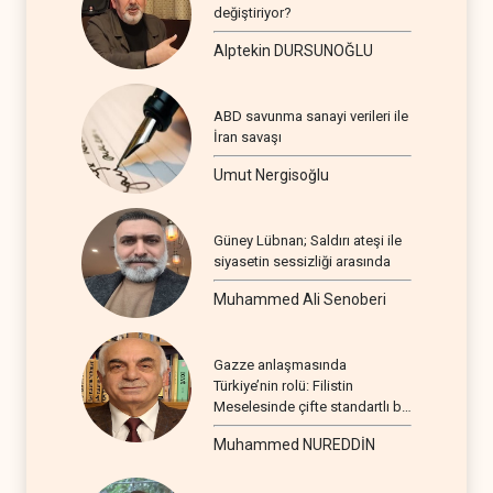
değiştiriyor?
Alptekin DURSUNOĞLU
ABD savunma sanayi verileri ile
İran savaşı
Umut Nergisoğlu
Güney Lübnan; Saldırı ateşi ile
siyasetin sessizliği arasında
Muhammed Ali Senoberi
Gazze anlaşmasında
Türkiye’nin rolü: Filistin
Meselesinde çifte standartlı bir
seyir
Muhammed NUREDDİN