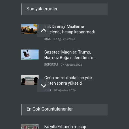
Son yüklemeler
Irak Direnişi: Misilleme
ertelendi, hesap kapanmadı
IRAK
07 Ağustos 2026
Gazeteci Magnier: Trump,
Hürmüz Boğazı denetimini
doğrudan İran ve Umman'a
RÖPORTAJ
07 Ağustos 2026
teslim etti
Çin'in petrol ithalatı on yıllık
dipten sonra yükseldi
ASYA
07 Ağustos 2026
BAE, OPEC'ten ayrıldıktan
En Çok Görüntülenenler
sonra petrol üretimini rekor
düzeye çıkardı
ARAP DÜNYASI
07 Ağustos 2026
Bu yılki Erbain’in mesajı
The Telegraph: Hürmüz