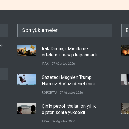
Son yüklemeler
E
ek
Irak Direnişi: Misilleme
ertelendi, hesap kapanmadı
IRAK
07 Ağustos 2026
Gazeteci Magnier: Trump,
Hürmüz Boğazı denetimini
doğrudan İran ve Umman'a
RÖPORTAJ
07 Ağustos 2026
teslim etti
Çin'in petrol ithalatı on yıllık
dipten sonra yükseldi
ASYA
07 Ağustos 2026