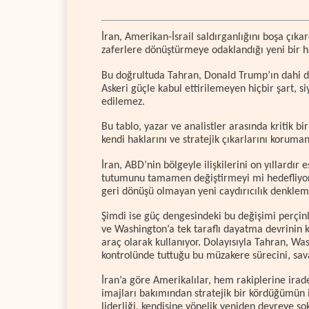
İran, Amerikan-İsrail saldırganlığını boşa çıka
zaferlere dönüştürmeye odaklandığı yeni bir h
Bu doğrultuda Tahran, Donald Trump’ın dahi duy
Askeri güçle kabul ettirilemeyen hiçbir şart, s
edilemez.
Bu tablo, yazar ve analistler arasında kritik b
kendi haklarını ve stratejik çıkarlarını korum
İran, ABD’nin bölgeyle ilişkilerini on yıllard
tutumunu tamamen değiştirmeyi mi hedefliyor?
geri dönüşü olmayan yeni caydırıcılık denklem
Şimdi ise güç dengesindeki bu değişimi perçin
ve Washington’a tek taraflı dayatma devrinin k
araç olarak kullanıyor. Dolayısıyla Tahran, Wa
kontrolünde tuttuğu bu müzakere sürecini, sav
İran’a göre Amerikalılar, hem rakiplerine ira
imajları bakımından stratejik bir kördüğümün 
liderliği, kendisine yönelik yeniden devreye so