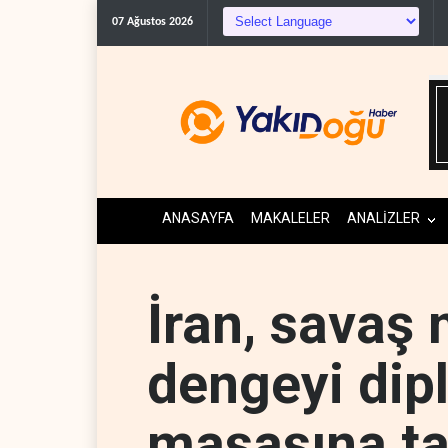
Irak Direnişi: Misil
07 Ağustos 2026
ANASAYFA
MAKALELER
ANALİZLER
İran, savaş
dengeyi dip
masasına ta