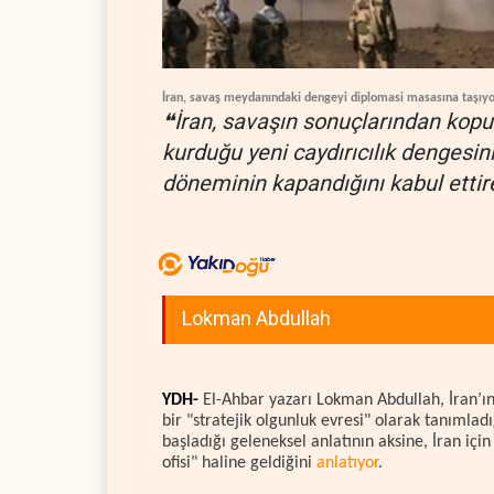
İran, savaş meydanındaki dengeyi diplomasi masasına taşıyo
❝İran, savaşın sonuçlarından kopu
kurduğu yeni caydırıcılık dengesin
döneminin kapandığını kabul ettir
Lokman Abdullah
YDH-
El-Ahbar yazarı Lokman Abdullah, İran’ı
bir "stratejik olgunluk evresi" olarak tanımlad
başladığı geleneksel anlatının aksine, İran iç
ofisi" haline geldiğini
anlatıyor
.