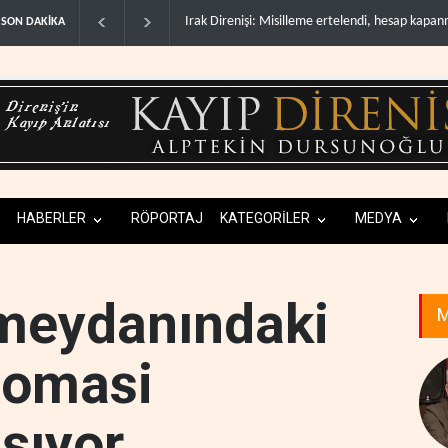
leme ertelendi, hesap kapanmadı..
Gazeteci Magnier: Trump, Hürmüz Boğazı d
SON DAKİKA
HABERLER
RÖPORTAJ
KATEGORİLER
MEDYA
 meydanındaki
M
lomasi
şıyor