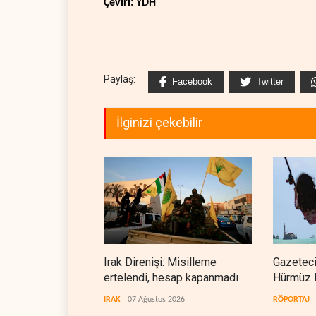
Çeviri: YDH
Paylaş:
Facebook
Twitter
İlginizi çekebilir
Irak Direnişi: Misilleme
Gazeteci
ertelendi, hesap kapanmadı
Hürmüz 
doğrudan
IRAK
07 Ağustos 2026
RÖPORTAJ
teslim et