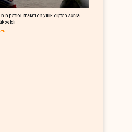
in'in petrol ithalatı on yıllık dipten sonra
ükseldi
SYA