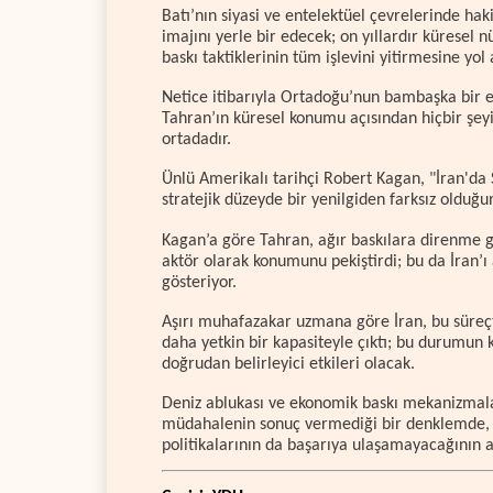
Batı’nın siyasi ve entelektüel çevrelerinde hak
imajını yerle bir edecek; on yıllardır küresel n
baskı taktiklerinin tüm işlevini yitirmesine yol 
Netice itibarıyla Ortadoğu’nun bambaşka bir ev
Tahran’ın küresel konumu açısından hiçbir şeyi
ortadadır.
Ünlü Amerikalı tarihçi Robert Kagan, "İran'da 
stratejik düzeyde bir yenilgiden farksız olduğ
Kagan’a göre Tahran, ağır baskılara direnme g
aktör olarak konumunu pekiştirdi; bu da İran’ı a
gösteriyor.
Aşırı muhafazakar uzmana göre İran, bu süre
daha yetkin bir kapasiteyle çıktı; bu durumun k
doğrudan belirleyici etkileri olacak.
Deniz ablukası ve ekonomik baskı mekanizmalar
müdahalenin sonuç vermediği bir denklemde, 
politikalarının da başarıya ulaşamayacağının alt