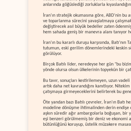
anlarında göğüslediği zorluklarla kıyaslandığın
İran’ın stratejik okumasına göre, ABD’nin bu 
ve toparlanma sürecini yavaşlatmaya çalışmak 
değiştirecek asıl büyük bedeller zaten ödenmiş,
hem sahada geniş bir manevra alanı tanıyor h
İran’ın bu kararlı duruşu karşısında, Batı’nın T
tutumun, eski gerilim dönemlerindeki keskin s
görülüyor.
Birçok Batılı lider, neredeyse her gün "bu bizi
yönde olursa olsun ülkelerinin topyekûn bir ç
Bu tavır, sonuçları kestirilemeyen, uzun vadeli
artık daha net kavrandığını kanıtlıyor. Nitekim 
çatışmaya girmeyeceklerini belirterek bu genel
Öte yandan bazı Batılı çevreler, İran’ın Batı
modeline dönüşme ihtimalinden derin endişe duyu
aşkın süredir ağır ambargolarla boğuşan, bir yı
eşi benzeri görülmemiş bir deniz ve ekonomi ab
bütünlüğünü koruyup, üstelik müzakere masasına