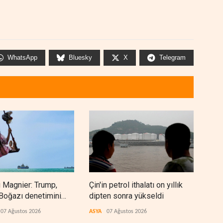
WhatsApp
Bluesky
X
Telegram
 Magnier: Trump,
Çin'in petrol ithalatı on yıllık
BAE,
Boğazı denetimini
dipten sonra yükseldi
sonr
 İran ve Umman'a
düz
07 Ağustos 2026
ASYA
07 Ağustos 2026
ARAP
ti