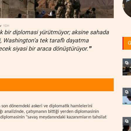
r
YDH
k bir diplomasi yürütmüyor; aksine sahada
i, Washington’a tek taraflı dayatma
G
ecek siyasi bir araca dönüştürüyor.❞
n son dönemdeki askeri ve diplomatik hamlelerini
ığı analizinde, çatışmanın bittiği yerden diplomasinin
in diplomasinin "savaş meydanındaki kazanımların tahsilat