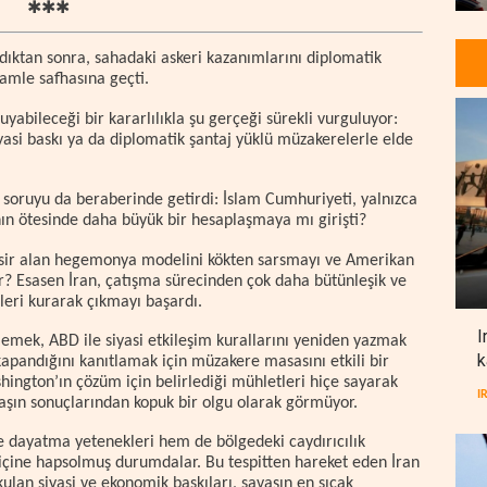
✱✱✱
rdıktan sonra, sahadaki askeri kazanımlarını diplomatik
amle safhasına geçti.
abileceği bir kararlılıkla şu gerçeği sürekli vurguluyor:
iyasi baskı ya da diplomatik şantaj yüklü müzakerelerle elde
ir soruyu da beraberinde getirdi: İslam Cumhuriyeti, yalnızca
anın ötesinde daha büyük bir hesaplaşmaya mı girişti?
ır esir alan hegemonya modelini kökten sarsmayı ve Amerikan
 Esasen İran, çatışma sürecinden çok daha bütünleşik ve
leri kurarak çıkmayı başardı.
I
lemek, ABD ile siyasi etkileşim kurallarını yeniden yazmak
k
apandığını kanıtlamak için müzakere masasını etkili bir
shington’ın çözüm için belirlediği mühletleri hiçe sayarak
I
aşın sonuçlarından kopuk bir olgu olarak görmüyor.
de dayatma yetenekleri hem de bölgedeki caydırıcılık
içine hapsolmuş durumdalar. Bu tespitten hareket eden İran
kulan siyasi ve ekonomik baskıları, savaşın en sıcak