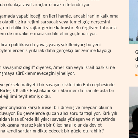
da oldukça zayıf araçlar olarak nitelendiriyor.
aşamada yapabileceği en ileri hamle, ancak İran’ın kalkınma
olabilir. Zira rejimi sarsacak veya temel güç dengesini
 en tehlikeli virajlar geride kalmıştır. Bu özgüven Tahran’a
em de müzakere masasındaki elini güçlendiriyor.
ahran politikası da yavaş yavaş şekilleniyor; bu yeni
öylemlerden sıyrılarak daha gerçekçi bir zemine kaydığı
G
d
t
m savaşımız değil" diyerek, Amerikan veya İsrail baskısı ne
atışmaya sürüklenmeyeceğini yineliyor.
R
 ve yüksek maliyetli bir savaşın risklerinin Batı cephesinde
Birleşik Krallık Başbakanı Keir Starmer da İran ile asla bir
 eğilimi teyit etmiş oldu.
 hegemonyasına karşı küresel bir direniş ve meydan okuma
yor. Bu çevrelerde şu can alıcı soru tartışılıyor: Kırk yılı
ldan kısa sürede iki yıkıcı savaşla yüzleşen ve nihayetinde
lukasına maruz kalan bir ülke; nasıl olur da devlet
 kendi şartlarını dikte edecek bir güçle oturabilir?