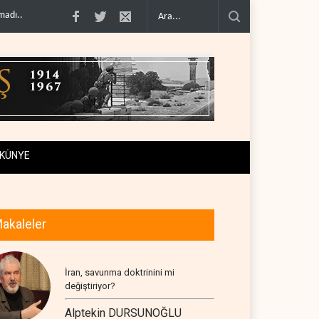
enetimini doğru..
Çin'in petrol ithalatı on yıllık dipten sonra yükseldi..
BAE,
KÜNYE
akaleler
İran, savunma doktrinini mi
değiştiriyor?
Alptekin DURSUNOĞLU