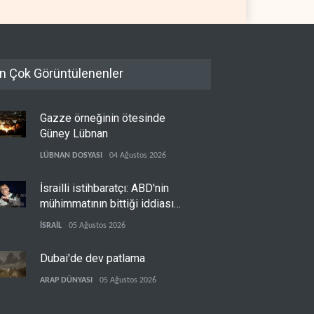
n Çok Görüntülenenler
Gazze örneğinin ötesinde
Güney Lübnan
LÜBNAN DOSYASI
04 Ağustos 2026
İsrailli istihbaratçı: ABD'nin
mühimmatının bittiği iddiası
bir iç kavga
İSRAİL
05 Ağustos 2026
Dubai'de dev patlama
ARAP DÜNYASI
05 Ağustos 2026
Musk, Suudi rejimiyle birlikte