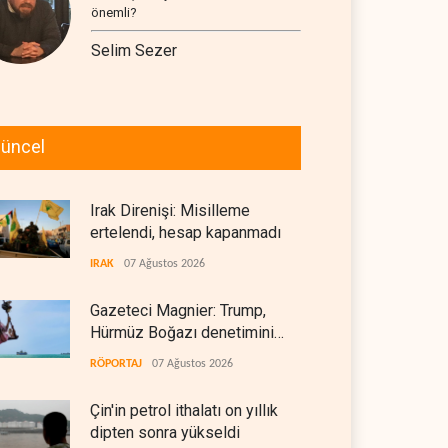
önemli?
Selim Sezer
üncel
Irak Direnişi: Misilleme
ertelendi, hesap kapanmadı
IRAK
07 Ağustos 2026
Gazeteci Magnier: Trump,
Hürmüz Boğazı denetimini
doğrudan İran ve Umman'a
RÖPORTAJ
07 Ağustos 2026
teslim etti
Çin'in petrol ithalatı on yıllık
dipten sonra yükseldi