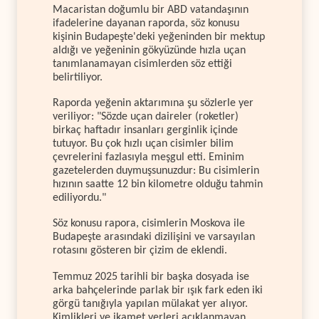
Macaristan doğumlu bir ABD vatandaşının
ifadelerine dayanan raporda, söz konusu
kişinin Budapeşte'deki yeğeninden bir mektup
aldığı ve yeğeninin gökyüzünde hızla uçan
tanımlanamayan cisimlerden söz ettiği
belirtiliyor.
Raporda yeğenin aktarımına şu sözlerle yer
veriliyor: "Sözde uçan daireler (roketler)
birkaç haftadır insanları gerginlik içinde
tutuyor. Bu çok hızlı uçan cisimler bilim
çevrelerini fazlasıyla meşgul etti. Eminim
gazetelerden duymuşsunuzdur: Bu cisimlerin
hızının saatte 12 bin kilometre olduğu tahmin
ediliyordu."
Söz konusu rapora, cisimlerin Moskova ile
Budapeşte arasındaki dizilişini ve varsayılan
rotasını gösteren bir çizim de eklendi.
Temmuz 2025 tarihli bir başka dosyada ise
arka bahçelerinde parlak bir ışık fark eden iki
görgü tanığıyla yapılan mülakat yer alıyor.
Kimlikleri ve ikamet yerleri açıklanmayan