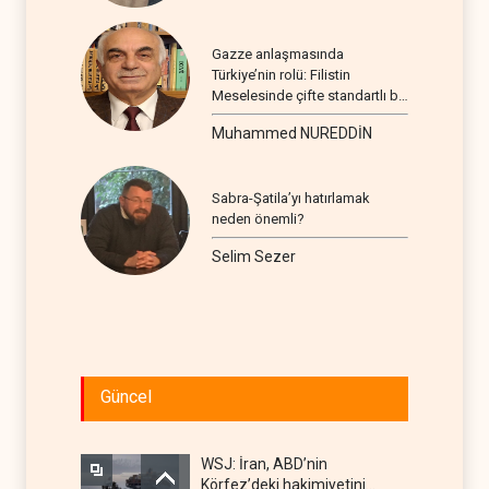
Gazze anlaşmasında
Türkiye’nin rolü: Filistin
Meselesinde çifte standartlı bir
seyir
Muhammed NUREDDİN
Sabra-Şatila’yı hatırlamak
neden önemli?
Selim Sezer
Güncel
WSJ: İran, ABD’nin
Körfez’deki hakimiyetini