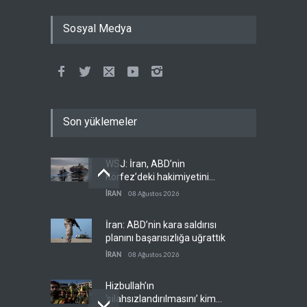
Sosyal Medya
Son yüklemeler
WSJ: İran, ABD’nin
Körfez’deki hakimiyetini
sona erdiriyor
İRAN
08 Ağustos 2026
İran: ABD’nin kara saldırısı
planını başarısızlığa uğrattık
İRAN
08 Ağustos 2026
Hizbullah’ın
‘silahsızlandırılmasını’ kim