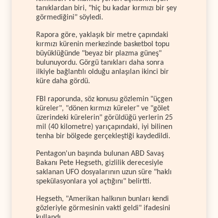
tanıklardan biri, "hiç bu kadar kırmızı bir şey
görmediğini" söyledi.
Rapora göre, yaklaşık bir metre çapındaki
kırmızı kürenin merkezinde basketbol topu
büyüklüğünde "beyaz bir plazma güneş"
bulunuyordu. Görgü tanıkları daha sonra
ilkiyle bağlantılı olduğu anlaşılan ikinci bir
küre daha gördü.
FBI raporunda, söz konusu gözlemin "üçgen
küreler", "dönen kırmızı küreler" ve "gölet
üzerindeki kürelerin" görüldüğü yerlerin 25
mil (40 kilometre) yarıçapındaki, iyi bilinen
tenha bir bölgede gerçekleştiği kaydedildi.
Pentagon'un başında bulunan ABD Savaş
Bakanı Pete Hegseth, gizlilik derecesiyle
saklanan UFO dosyalarının uzun süre "haklı
spekülasyonlara yol açtığını" belirtti.
Hegseth, "Amerikan halkının bunları kendi
gözleriyle görmesinin vakti geldi" ifadesini
kullandı.