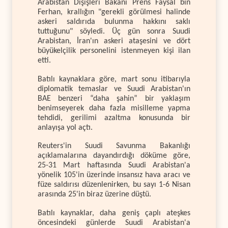
Arabistan Dışişleri Bakanı Prens Faysal bin
Ferhan, krallığın "gerekli görülmesi halinde
askeri saldırıda bulunma hakkını saklı
tuttuğunu" söyledi. Üç gün sonra Suudi
Arabistan, İran'ın askeri ataşesini ve dört
büyükelçilik personelini istenmeyen kişi ilan
etti.
Batılı kaynaklara göre, mart sonu itibarıyla
diplomatik temaslar ve Suudi Arabistan'ın
BAE benzeri “daha şahin” bir yaklaşım
benimseyerek daha fazla misilleme yapma
tehdidi, gerilimi azaltma konusunda bir
anlayışa yol açtı.
Reuters'in Suudi Savunma Bakanlığı
açıklamalarına dayandırdığı döküme göre,
25-31 Mart haftasında Suudi Arabistan'a
yönelik 105'in üzerinde insansız hava aracı ve
füze saldırısı düzenlenirken, bu sayı 1-6 Nisan
arasında 25'in biraz üzerine düştü.
Batılı kaynaklar, daha geniş çaplı ateşkes
öncesindeki günlerde Suudi Arabistan'a