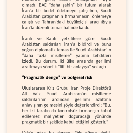
olmadı. BAE “daha şahin” bir tutum alarak
İran'a bir bedel ödetmeye çalışırken, Suudi
Arabistan çatışmanın tırmanmasını önlemeye
çalıştı ve Tahran'daki büyükelçisi aracılığıyla
İran'la düzenli temas halinde kaldı.
İranlı ve Batılı yetkililere göre, Suudi
Arabistan saldırıları İran'a bildirdi ve bunu
yoğun diplomatik temas ile Suudi Arabistan'ın
“daha fazla misilleme” yapma tehditleri
izledi. Bu durum, iki ülke arasında gerilimi
azaltmaya yönelik "fiili bir anlayışa" yol açtı.
“Pragmatik denge” ve bölgesel risk
Uluslararası Kriz Grubu İran Proje Direktörü
Ali Vaiz, Suudi Arabistan'ın misilleme
saldırılarının ardından gerilimi azaltma
anlayışının gelmesini şöyle değerlendirdi: "Bu,
her iki tarafın da kontrolsüz tırmanışın kabul
edilemez maliyetler doğuracağı yönünde
pragmatik bir şekilde kabul ettiğini gösterir."