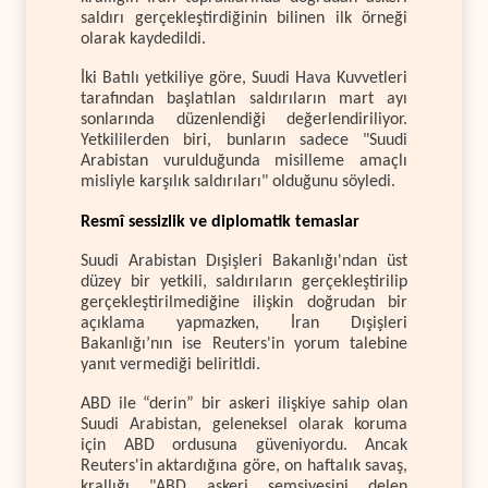
saldırı gerçekleştirdiğinin bilinen ilk örneği
olarak kaydedildi.
İki Batılı yetkiliye göre, Suudi Hava Kuvvetleri
tarafından başlatılan saldırıların mart ayı
sonlarında düzenlendiği değerlendiriliyor.
Yetkililerden biri, bunların sadece "Suudi
Arabistan vurulduğunda misilleme amaçlı
misliyle karşılık saldırıları" olduğunu söyledi.
Resmî sessizlik ve diplomatik temaslar
Suudi Arabistan Dışişleri Bakanlığı'ndan üst
düzey bir yetkili, saldırıların gerçekleştirilip
gerçekleştirilmediğine ilişkin doğrudan bir
açıklama yapmazken, İran Dışişleri
Bakanlığı’nın ise Reuters'in yorum talebine
yanıt vermediği beliritldi.
ABD ile “derin” bir askeri ilişkiye sahip olan
Suudi Arabistan, geleneksel olarak koruma
için ABD ordusuna güveniyordu. Ancak
Reuters'in aktardığına göre, on haftalık savaş,
krallığı "ABD askeri şemsiyesini delen