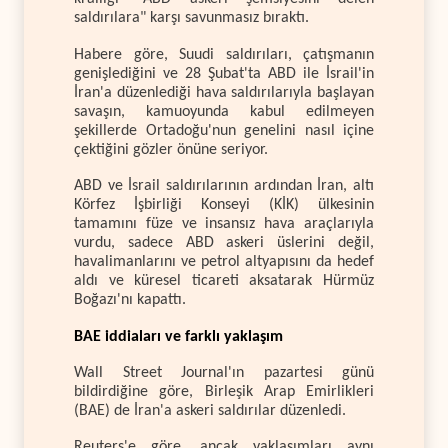
saldırılara" karşı savunmasız bıraktı.
Habere göre, Suudi saldırıları, çatışmanın
genişlediğini ve 28 Şubat'ta ABD ile İsrail'in
İran'a düzenlediği hava saldırılarıyla başlayan
savaşın, kamuoyunda kabul edilmeyen
şekillerde Ortadoğu'nun genelini nasıl içine
çektiğini gözler önüne seriyor.
ABD ve İsrail saldırılarının ardından İran, altı
Körfez İşbirliği Konseyi (KİK) ülkesinin
tamamını füze ve insansız hava araçlarıyla
vurdu, sadece ABD askeri üslerini değil,
havalimanlarını ve petrol altyapısını da hedef
aldı ve küresel ticareti aksatarak Hürmüz
Boğazı'nı kapattı.
BAE iddiaları ve farklı yaklaşım
Wall Street Journal'ın pazartesi günü
bildirdiğine göre, Birleşik Arap Emirlikleri
(BAE) de İran'a askeri saldırılar düzenledi.
Reuters'e göre, ancak yaklaşımları aynı