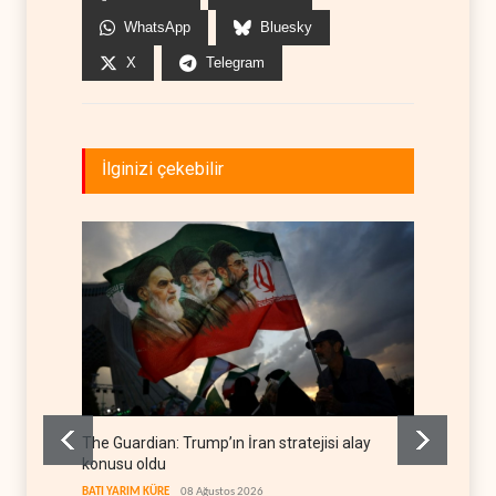
WhatsApp
Bluesky
X
Telegram
İlginizi çekebilir
The Guardian: Trump’ın İran stratejisi alay
Gazze’
konusu oldu
FİLİSTİN
BATI YARIM KÜRE
08 Ağustos 2026