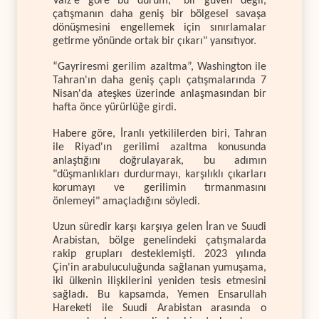
Vaiz'e göre bu durum, "bir güven değil,
çatışmanın daha geniş bir bölgesel savaşa
dönüşmesini engellemek için sınırlamalar
getirme yönünde ortak bir çıkarı" yansıtıyor.
“Gayriresmi gerilim azaltma”, Washington ile
Tahran'ın daha geniş çaplı çatışmalarında 7
Nisan'da ateşkes üzerinde anlaşmasından bir
hafta önce yürürlüğe girdi.
Habere göre, İranlı yetkililerden biri, Tahran
ile Riyad'ın gerilimi azaltma konusunda
anlaştığını doğrulayarak, bu adımın
"düşmanlıkları durdurmayı, karşılıklı çıkarları
korumayı ve gerilimin tırmanmasını
önlemeyi" amaçladığını söyledi.
Uzun süredir karşı karşıya gelen İran ve Suudi
Arabistan, bölge genelindeki çatışmalarda
rakip grupları desteklemişti. 2023 yılında
Çin'in arabuluculuğunda sağlanan yumuşama,
iki ülkenin ilişkilerini yeniden tesis etmesini
sağladı. Bu kapsamda, Yemen Ensarullah
Hareketi ile Suudi Arabistan arasında o