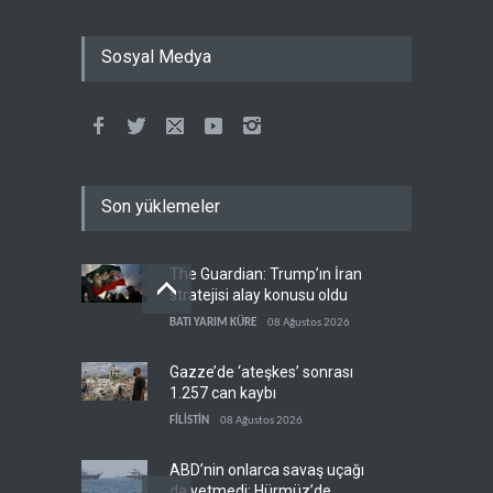
Sosyal Medya
Son yüklemeler
The Guardian: Trump’ın İran
stratejisi alay konusu oldu
BATI YARIM KÜRE
08 Ağustos 2026
Gazze’de ‘ateşkes’ sonrası
1.257 can kaybı
FİLİSTİN
08 Ağustos 2026
ABD’nin onlarca savaş uçağı
da yetmedi: Hürmüz’de