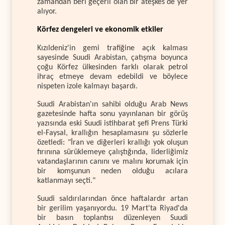
zamandan beri geçerli olan bir ateşkes de yer
alıyor.
Körfez dengeleri ve ekonomik etkiler
Kızıldeniz'in gemi trafiğine açık kalması
sayesinde Suudi Arabistan, çatışma boyunca
çoğu Körfez ülkesinden farklı olarak petrol
ihraç etmeye devam edebildi ve böylece
nispeten izole kalmayı başardı.
Suudi Arabistan'ın sahibi olduğu Arab News
gazetesinde hafta sonu yayınlanan bir görüş
yazısında eski Suudi istihbarat şefi Prens Türki
el-Faysal, krallığın hesaplamasını şu sözlerle
özetledi: "İran ve diğerleri krallığı yok oluşun
fırınına sürüklemeye çalıştığında, liderliğimiz
vatandaşlarının canını ve malını korumak için
bir komşunun neden olduğu acılara
katlanmayı seçti."
Suudi saldırılarından önce haftalardır artan
bir gerilim yaşanıyordu. 19 Mart'ta Riyad'da
bir basın toplantısı düzenleyen Suudi