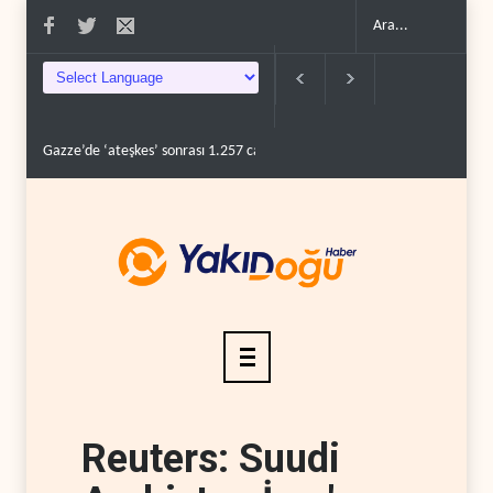
‘ateşkes’ sonrası 1.257 can kaybı..
ABD’nin onlarca savaş uçağı da yetmedi: 
Reuters: Suudi