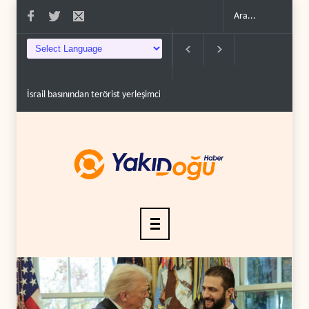
 basınından terörist yerleşimcilere destek itiraf..
Yemen Kızıldeniz kuzeyinde Suu