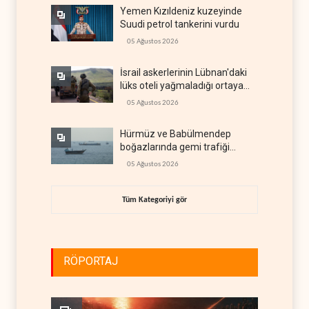
Yemen Kızıldeniz kuzeyinde
Suudi petrol tankerini vurdu
05 Ağustos 2026
İsrail askerlerinin Lübnan'daki
lüks oteli yağmaladığı ortaya
çıktı
05 Ağustos 2026
Hürmüz ve Babülmendep
boğazlarında gemi trafiği
durağan seyrini koruyor
05 Ağustos 2026
Tüm Kategoriyi gör
RÖPORTAJ