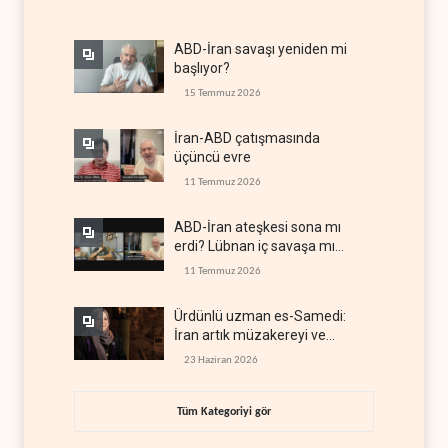
ABD-İran savaşı yeniden mi
başlıyor?
15 Temmuz 2026
İran-ABD çatışmasında
üçüncü evre
11 Temmuz 2026
ABD-İran ateşkesi sona mı
erdi? Lübnan iç savaşa mı
gidiyor?
11 Temmuz 2026
Ürdünlü uzman es-Samedi:
İran artık müzakereyi ve
çatışmayı aynı anda yürütüyor
23 Haziran 2026
Tüm Kategoriyi gör