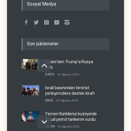
Sosyal Medya
Son yüklemeler
Colani'den Trump'a Rusya
jesti
SURİYE
05 Ağustos 2026
İsrail basınından terörist
yerleşimcilere destek itirafı
İSRAİL
05 Ağustos 2026
Yemen Kızıldeniz kuzeyinde
Suudi petrol tankerini vurdu
YEMEN
05 Ağustos 2026