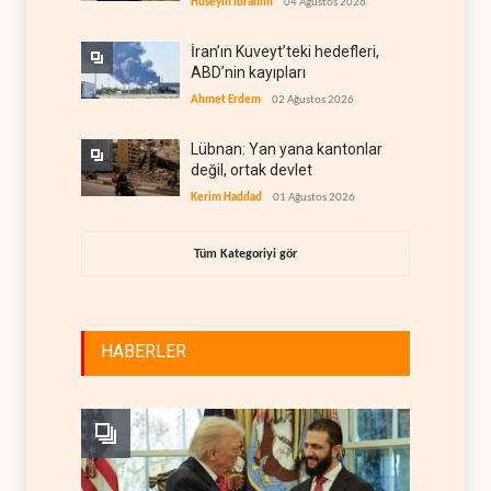
Hüseyin İbrahim
04 Ağustos 2026
İran’ın Kuveyt’teki hedefleri,
ABD’nin kayıpları
Ahmet Erdem
02 Ağustos 2026
Lübnan: Yan yana kantonlar
değil, ortak devlet
Kerim Haddad
01 Ağustos 2026
Tüm Kategoriyi gör
HABERLER