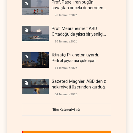
Prof. Pape: İran bugün
savaştan önceki dönemden
çok daha güçlü
23 Temmuz 2026
Prof. Mearsheimer: ABD
Ortadoğu'da yıkıcı bir yenilgi
aldı
16 Temmuz 2026
İktisatçı Pilkington uyardı:
Petrol piyasası çöküşün
eşiğinde
11 Temmuz 2026
Gazeteci Magnier: ABD deniz
hakimiyeti üzerinden kurduğu
küresel gücü kaybetti
04 Temmuz 2026
Tüm Kategoriyi gör