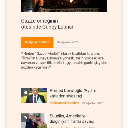
Gazze örneğinin
ötesinde Güney Lübnan
Rukiye Şemseddin
04 Ağustos 2026
❝Neden “Gazze Modeli” olarak kısaltılan kavram,
“İsrail”in Güney Lübnan’a yönelik, tarihi çok eskilere
dayanan ve spesifik nitelik taşıyan saldırganlık çizgisini
gözden kaçırıyor?❞
Ahmed Davutoğlu: 'Aydın'ı
katleden siyasetçi
Muhammed Nureddin
04 Ağustos 2026
Suudiler, Amerika'yı
dizginliyor: 'İran'la savaşı
kaldıracak gücümüz yok'