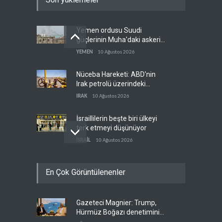
Yemen ordusu Suudi
güçlerinin Muha'daki askeri
depolarını vurdu
YEMEN
10 Ağustos 2026
Nüceba Hareketi: ABD'nin
Irak petrolü üzerindeki
hakimiyeti bitmeli
IRAK
10 Ağustos 2026
İsraillilerin beşte biri ülkeyi
terk etmeyi düşünüyor
İSRAİL
10 Ağustos 2026
Lübnan-İsrail
En Çok Görüntülenenler
görüşmelerinde yeni tur için
tarih belirsiz
LÜBNAN
10 Ağustos 2026
Gazeteci Magnier: Trump,
Filistin direnişinin iki
Hürmüz Boğazı denetimini
liderinden Aksa Tufanı
doğrudan İran ve Umman'a