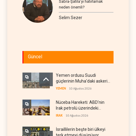
Sabra-Şatila’yı hatırlamak
neden önemli?
Selim Sezer
Güncel
Yemen ordusu Suudi
güçlerinin Muha'daki askeri
depolarını vurdu
YEMEN
10 Ağustos 2026
Nüceba Hareketi: ABD'nin
Irak petrolü üzerindeki
hakimiyeti bitmeli
IRAK
10 Ağustos 2026
İsraillilerin beşte biri ülkeyi
terk etmeyi düşünüyor