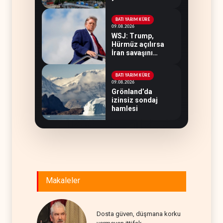
BATI YARIM KÜRE
09.08.2026
WSJ: Trump,
Hürmüz açılırsa
İran savaşını
bitirmeye hazır
BATI YARIM KÜRE
09.08.2026
Grönland’da
izinsiz sondaj
hamlesi
Makaleler
Dosta güven, düşmana korku