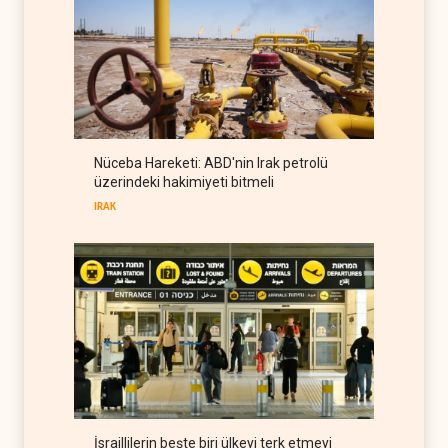
İRAN DOSYASI
10 Ağustos 2026
Trump: İran'la görüşmeleri
'yarım ağız' sürdürüyoruz
BATI YARIM KÜRE
09 Ağustos 2026
Avrasya Birliği'nden Afrika
Nüceba Hareketi: ABD'nin Irak petrolü
açılımı
üzerindeki hakimiyeti bitmeli
RUSYA
09 Ağustos 2026
IRAK
İsraillilerin beşte biri ülkeyi terk etmeyi