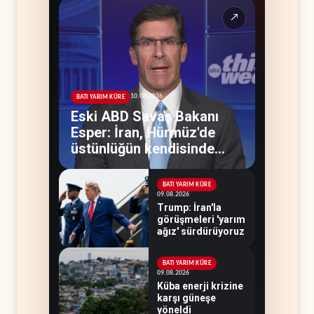
↗
10.08.2026
BATI YARIM KÜRE
Eski ABD Savaş Bakanı
Esper: İran, Hürmüz'de
üstünlüğün kendisinde
olduğuna inanıyor
BATI YARIM KÜRE
09.08.2026
Trump: İran'la
görüşmeleri 'yarım
ağız' sürdürüyoruz
BATI YARIM KÜRE
09.08.2026
Küba enerji krizine
karşı güneşe
yöneldi