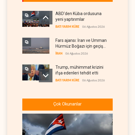
ABD'den Küba ordusuna
yeni yaptırımlar
BATI YARIM KÜRE
06 Ağustos 2026
Fars ajansı: İran ve Umman
Hürmüz Boğazı için geçiş
koridorlarında anlaştı
İRAN
06 Ağustos 2026
Trump, mühimmat krizini
ifşa edenleri tehdit etti
BATI YARIM KÜRE
06 Ağustos 2026
Demokratlar: Trump Batı
Şeria'da işgalci
Çok Okunanlar
yerleşimcilere cezasızlık
BATI YARIM KÜRE
06 Ağustos 2026
sağladı
İsrail, beyin göçünde rekora
koşuyor
İSRAİL
06 Ağustos 2026