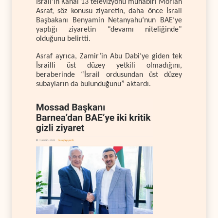
İsrail’in Kanal 13 televizyonu muhabiri Moriah
Asraf, söz konusu ziyaretin, daha önce İsrail
Başbakanı Benyamin Netanyahu’nun BAE’ye
yaptığı ziyaretin “devamı niteliğinde”
olduğunu belirtti.
Asraf ayrıca, Zamir’in Abu Dabi’ye giden tek
İsrailli üst düzey yetkili olmadığını,
beraberinde “İsrail ordusundan üst düzey
subayların da bulunduğunu” aktardı.