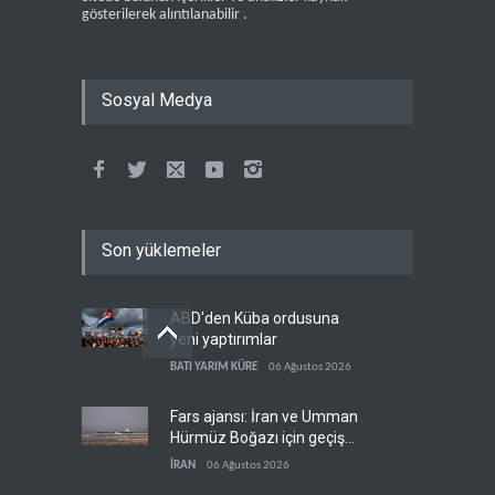
gösterilerek alıntılanabilir .
Sosyal Medya
Son yüklemeler
ABD'den Küba ordusuna
yeni yaptırımlar
BATI YARIM KÜRE
06 Ağustos 2026
Fars ajansı: İran ve Umman
Hürmüz Boğazı için geçiş
koridorlarında anlaştı
İRAN
06 Ağustos 2026