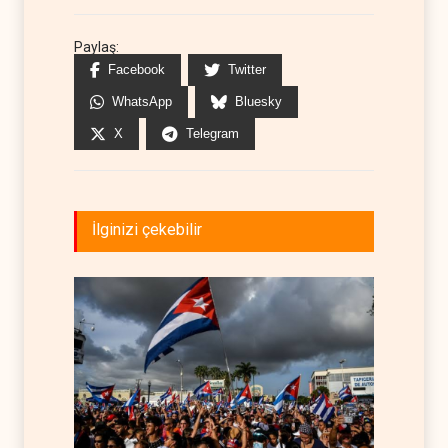
Paylaş:
Facebook
Twitter
WhatsApp
Bluesky
X
Telegram
İlginizi çekebilir