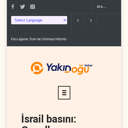
Fars ajansı: İran ve Umman Hürmüz Boğazı için geçiş..
Trump, mühimmat
İsrail basını: