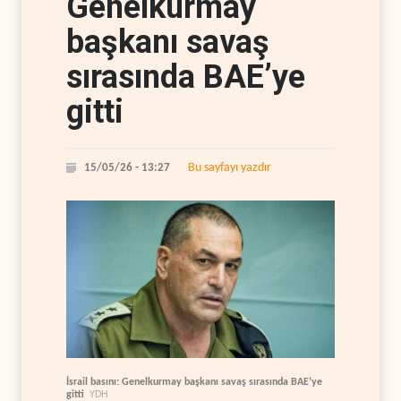
Genelkurmay
başkanı savaş
sırasında BAE’ye
gitti
Bu sayfayı yazdır
15/05/26 - 13:27
İsrail basını: Genelkurmay başkanı savaş sırasında BAE’ye
gitti
YDH