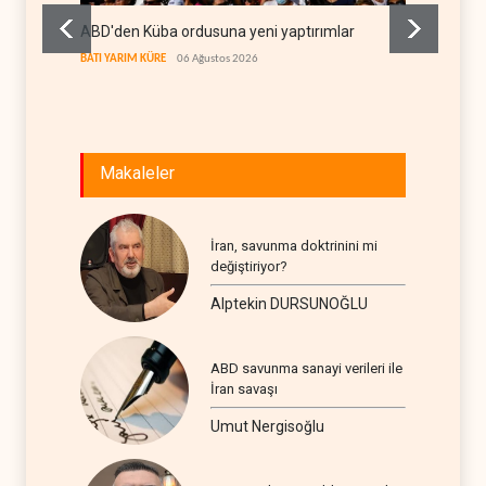
ABD'den Küba ordusuna yeni yaptırımlar
Fars a
geçiş k
BATI YARIM KÜRE
06 Ağustos 2026
İRAN
06
Makaleler
İran, savunma doktrinini mi
değiştiriyor?
Alptekin DURSUNOĞLU
ABD savunma sanayi verileri ile
İran savaşı
Umut Nergisoğlu