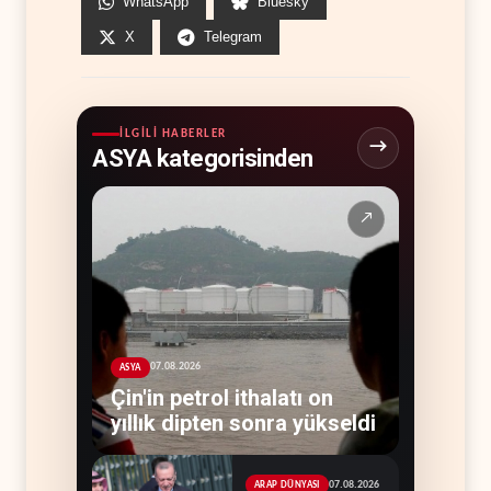
WhatsApp
Bluesky
X
Telegram
İLGILI HABERLER
ASYA kategorisinden
↗
07.08.2026
ASYA
Çin'in petrol ithalatı on
yıllık dipten sonra yükseldi
07.08.2026
ARAP DÜNYASI