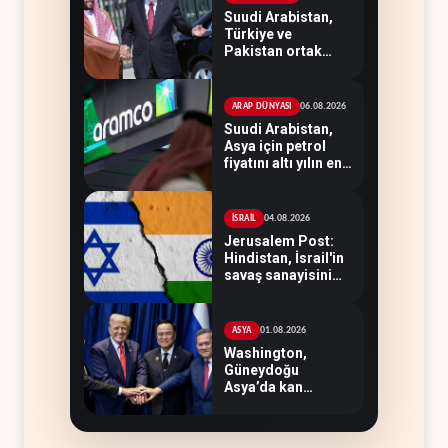
Suudi Arabistan,
Türkiye ve
Pakistan ortak
savunma
anlaşması
imzaladı
06.08.2026
ARAP DÜNYASI
Suudi Arabistan,
Asya için petrol
fiyatını altı yılın en
düşüğüne indirdi
04.08.2026
İSRAİL
Jerusalem Post:
Hindistan, İsrail'in
savaş sanayisini
besledi
01.08.2026
ASYA
Washington,
Güneydoğu
Asya’da kan
kaybediyor