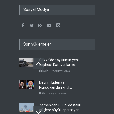
Sosyal Medya
Son yüklemeler
Gazze’de soykırımın yeni
cephesi: Kamyonlar ve
sürücüler de hedefte
FİLİSTİN
09 Ağustos 2026
Devrim Lideri ve
Pizişkiyan’dan kritik
görüşme
İRAN
09 Ağustos 2026
Yemen’den Suudi destekli
güçlere büyük operasyon