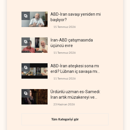
ABD-İran savaşı yeniden mi
başlıyor?
15 Temmuz 2026
İran-ABD çatışmasında
üçüncü evre
11 Temmuz 2026
ABD-İran ateşkesi sona mı
erdi? Lübnan iç savaşa mı
gidiyor?
11 Temmuz 2026
Ürdünlü uzman es-Samedi:
İran artık müzakereyi ve
çatışmayı aynı anda yürütüyor
23 Haziran 2026
Tüm Kategoriyi gör