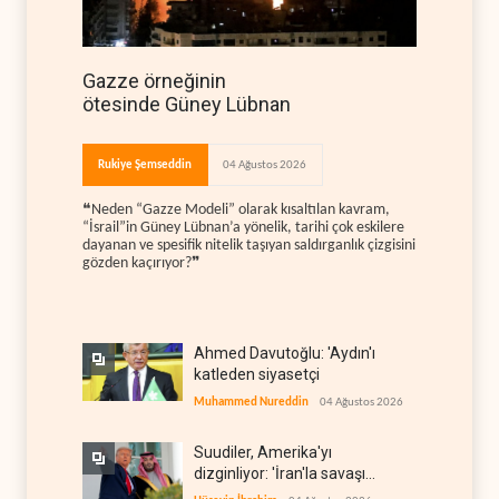
Gazze örneğinin
ötesinde Güney Lübnan
Rukiye Şemseddin
04 Ağustos 2026
❝Neden “Gazze Modeli” olarak kısaltılan kavram,
“İsrail”in Güney Lübnan’a yönelik, tarihi çok eskilere
dayanan ve spesifik nitelik taşıyan saldırganlık çizgisini
gözden kaçırıyor?❞
Ahmed Davutoğlu: 'Aydın'ı
katleden siyasetçi
Muhammed Nureddin
04 Ağustos 2026
Suudiler, Amerika'yı
dizginliyor: 'İran'la savaşı
kaldıracak gücümüz yok'