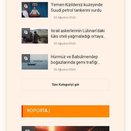
Yemen Kızıldeniz kuzeyinde
Suudi petrol tankerini vurdu
05 Ağustos 2026
İsrail askerlerinin Lübnan'daki
lüks oteli yağmaladığı ortaya
çıktı
05 Ağustos 2026
Hürmüz ve Babülmendep
boğazlarında gemi trafiği
durağan seyrini koruyor
05 Ağustos 2026
Tüm Kategoriyi gör
RÖPORTAJ