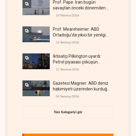
Prof. Pape: İran bugün
savaştan önceki dönemden
çok daha güçlü
23 Temmuz 2026
Prof. Mearsheimer: ABD
Ortadoğu'da yıkıcı bir yenilgi
aldı
16 Temmuz 2026
İktisatçı Pilkington uyardı:
Petrol piyasası çöküşün
eşiğinde
11 Temmuz 2026
Gazeteci Magnier: ABD deniz
hakimiyeti üzerinden kurduğu
küresel gücü kaybetti
04 Temmuz 2026
Tüm Kategoriyi gör