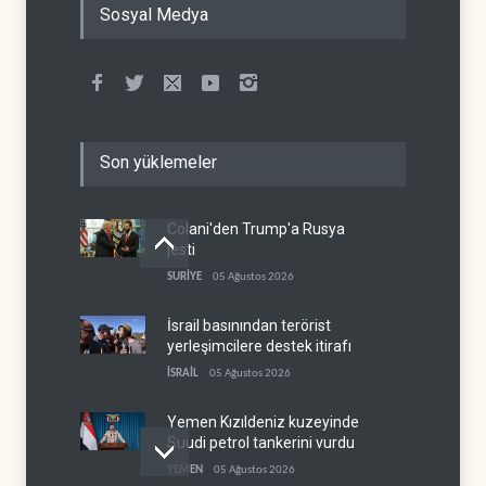
Sosyal Medya
Son yüklemeler
Colani'den Trump'a Rusya
jesti
SURİYE
05 Ağustos 2026
İsrail basınından terörist
yerleşimcilere destek itirafı
İSRAİL
05 Ağustos 2026
Yemen Kızıldeniz kuzeyinde
Suudi petrol tankerini vurdu
YEMEN
05 Ağustos 2026