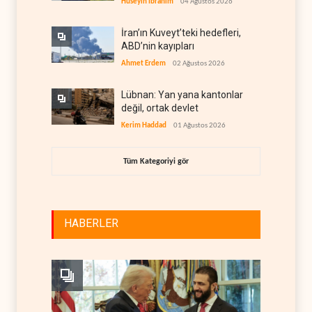
Hüseyin İbrahim
04 Ağustos 2026
İran’ın Kuveyt’teki hedefleri,
ABD’nin kayıpları
Ahmet Erdem
02 Ağustos 2026
Lübnan: Yan yana kantonlar
değil, ortak devlet
Kerim Haddad
01 Ağustos 2026
Tüm Kategoriyi gör
HABERLER