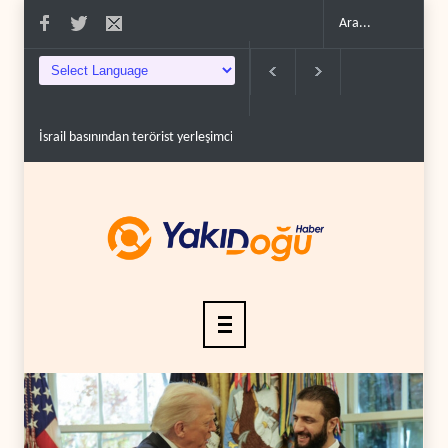
ail basınından terörist yerleşimcilere destek itiraf..
Yemen Kızıldeniz kuzeyinde 