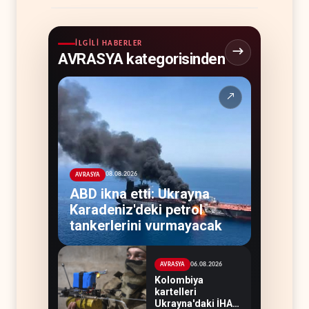
İLGILI HABERLER
AVRASYA kategorisinden
↗
08.08.2026
AVRASYA
ABD ikna etti: Ukrayna
Karadeniz'deki petrol
tankerlerini vurmayacak
06.08.2026
AVRASYA
Kolombiya
kartelleri
Ukrayna'daki İHA