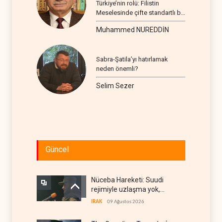
Türkiye’nin rolü: Filistin
Meselesinde çifte standartlı bir
seyir
Muhammed NUREDDİN
Sabra-Şatila’yı hatırlamak
neden önemli?
Selim Sezer
Güncel
Nüceba Hareketi: Suudi
rejimiyle uzlaşma yok,
misilleme var
IRAK
09 Ağustos 2026