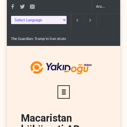
The Guardian: Trump’ın İran stratejisi alay konusu oldu..
Gazze’de ‘ateşk
Macaristan