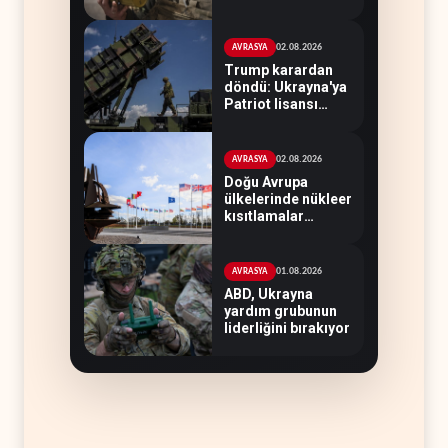
teknolojisinin
peşine düştü
02.08.2026
AVRASYA
Trump karardan
döndü: Ukrayna'ya
Patriot lisansı
verilmeyecek
02.08.2026
AVRASYA
Doğu Avrupa
ülkelerinde nükleer
kısıtlamalar
kaldırılıyor
01.08.2026
AVRASYA
ABD, Ukrayna
yardım grubunun
liderliğini bırakıyor