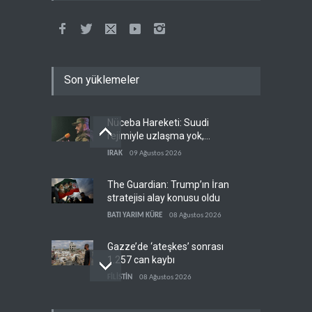
Son yüklemeler
Nüceba Hareketi: Suudi
rejimiyle uzlaşma yok,
misilleme var
IRAK
09 Ağustos 2026
The Guardian: Trump’ın İran
stratejisi alay konusu oldu
BATI YARIM KÜRE
08 Ağustos 2026
Gazze’de ‘ateşkes’ sonrası
1.257 can kaybı
FİLİSTİN
08 Ağustos 2026
ABD’nin onlarca savaş uçağı