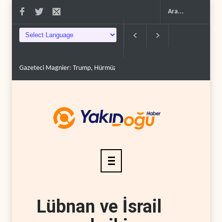
Gazeteci Magnier: Trump, Hürmüz Boğazı denetimini doğru..
Irak Dir
Lübnan ve İsrail