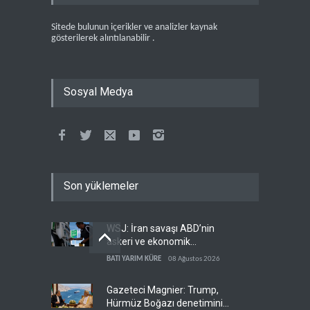
Sitede bulunun içerikler ve analizler kaynak
gösterilerek alıntılanabilir .
Sosyal Medya
Son yüklemeler
WSJ: İran savaşı ABD’nin
askeri ve ekonomik
kaynaklarını tüketiyor
BATI YARIM KÜRE
08 Ağustos 2026
Gazeteci Magnier: Trump,
Hürmüz Boğazı denetimini