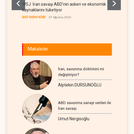
WSJ: İran savaşı ABD’nin askeri ve ekonomik
Gazete
kaynaklarını tüketiyor
deneti
etti
BATI YARIM KÜRE
07 Ağustos 2026
RÖPORTA
Makaleler
İran, savunma doktrinini mi
değiştiriyor?
Alptekin DURSUNOĞLU
ABD savunma sanayi verileri ile
İran savaşı
Umut Nergisoğlu