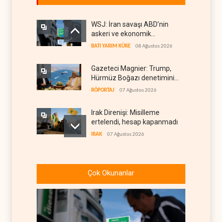
WSJ: İran savaşı ABD’nin
askeri ve ekonomik
kaynaklarını tüketiyor
BATI YARIM KÜRE
08 Ağustos 2026
Gazeteci Magnier: Trump,
Hürmüz Boğazı denetimini
doğrudan İran ve Umman'a
RÖPORTAJ
07 Ağustos 2026
teslim etti
Irak Direnişi: Misilleme
ertelendi, hesap kapanmadı
IRAK
07 Ağustos 2026
Çin'in petrol ithalatı on yıllık
dipten sonra yükseldi
Çok Okunanlar
ASYA
07 Ağustos 2026
BAE, OPEC'ten ayrıldıktan
sonra petrol üretimini rekor
düzeye çıkardı