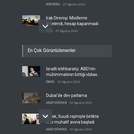
doğrudan İran ve Umman'a
RÖPORTAJ
07 Ağustos 2026
teslim etti
Irak Direnişi: Misilleme
ertelendi, hesap kapanmadı
IRAK
07 Ağustos 2026
Çin'in petrol ithalatı on yıllık
En Çok Görüntülenenler
dipten sonra yükseldi
ASYA
07 Ağustos 2026
İsrailli istihbaratçı: ABD'nin
BAE, OPEC'ten ayrıldıktan
mühimmatının bittiği iddiası
sonra petrol üretimini rekor
bir iç kavga
düzeye çıkardı
İSRAİL
05 Ağustos 2026
ARAP DÜNYASI
07 Ağustos 2026
Dubai'de dev patlama
ARAP DÜNYASI
05 Ağustos 2026
Musk, Suudi rejimiyle birlikte
X'te muhalif avına başladı
ARAP DÜNYASI
05 Ağustos 2026