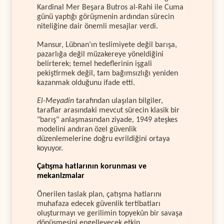
Kardinal Mer Beşara Butros al-Rahi ile Cuma
günü yaptığı görüşmenin ardından sürecin
niteliğine dair önemli mesajlar verdi.
Mansur, Lübnan’ın teslimiyete değil barışa,
pazarlığa değil müzakereye yöneldiğini
belirterek; temel hedeflerinin işgali
pekiştirmek değil, tam bağımsızlığı yeniden
kazanmak olduğunu ifade etti.
El-Meyadin
tarafından ulaşılan bilgiler,
taraflar arasındaki mevcut sürecin klasik bir
"barış" anlaşmasından ziyade, 1949 ateşkes
modelini andıran özel güvenlik
düzenlemelerine doğru evrildiğini ortaya
koyuyor.
Çatışma hatlarının korunması ve
mekanizmalar
Önerilen taslak plan, çatışma hatlarını
muhafaza edecek güvenlik tertibatları
oluşturmayı ve gerilimin topyekûn bir savaşa
dönüşmesini engelleyecek etkin