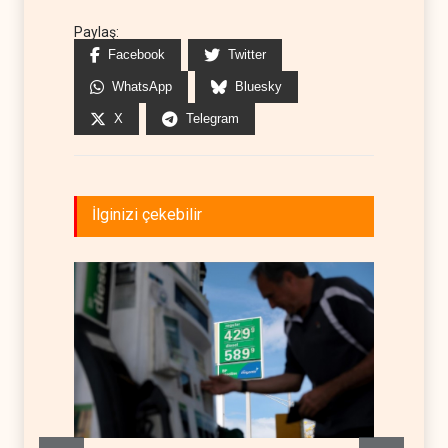
Paylaş:
Facebook
Twitter
WhatsApp
Bluesky
X
Telegram
İlginizi çekebilir