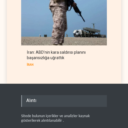
İran: ABD’nin kara saldırısı planını
başarısızlığa uğrattık
İRAN
Alıntı
Sitede bulunun içerikler ve analizler kaynak
gösterilerek alıntılanabilir .