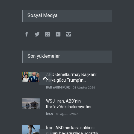
Sosyal Medya
Son yüklemeler
ABD Genelkurmay Başkanı:
Hava gücü Trump'ın
hedeflerine yetmez
BATI YARIM KÜRE
08 Ağustos 2026
WSJ: İran, ABD’nin
Körfez’deki hakimiyetini
sona erdiriyor
İRAN
08 Ağustos 2026
İran: ABD’nin kara saldırısı
planını başarısızlığa uğrattık