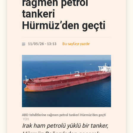
rağmen petrol
tankeri
Hürmüz’den geçti
Bu sayfayı yazdır
11/05/26 - 13:13
ABD tehditlerine rağmen petrol tankeri Hürmüz’den geçti
YDH
Irak ham petrolü yüklü bir tanker,