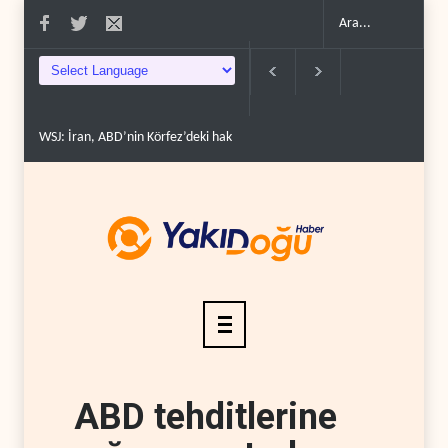
WSJ: İran, ABD’nin Körfez’deki hakimiyetini sona erdir..
İran: ABD’nin ka
ABD tehditlerine