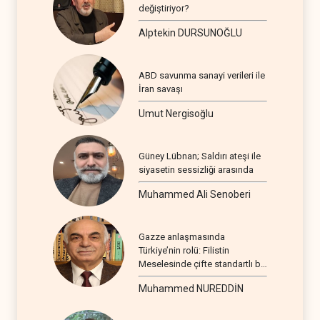
değiştiriyor?
Alptekin DURSUNOĞLU
ABD savunma sanayi verileri ile
İran savaşı
Umut Nergisoğlu
Güney Lübnan; Saldırı ateşi ile
siyasetin sessizliği arasında
Muhammed Ali Senoberi
Gazze anlaşmasında
Türkiye’nin rolü: Filistin
Meselesinde çifte standartlı bir
seyir
Muhammed NUREDDİN