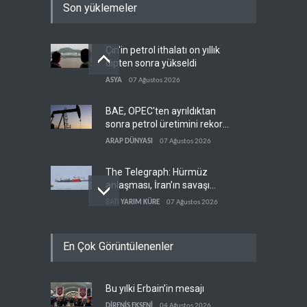
Son yüklemeler
Çin'in petrol ithalatı on yıllık
dipten sonra yükseldi
ASYA
07 Ağustos 2026
BAE, OPEC'ten ayrıldıktan
sonra petrol üretimini rekor
düzeye çıkardı
ARAP DÜNYASI
07 Ağustos 2026
The Telegraph: Hürmüz
anlaşması, İran’ın savaşı
kazandığını gösteriyor
BATI YARIM KÜRE
07 Ağustos 2026
Yemen’den dengeleri
En Çok Görüntülenenler
değiştirecek yeni askeri
denklem
YEMEN
07 Ağustos 2026
Bu yılki Erbain’in mesajı
İsrail güçleri Lübnan
ordusunu hedef aldı
DİRENİŞ EKSENİ
04 Ağustos 2026