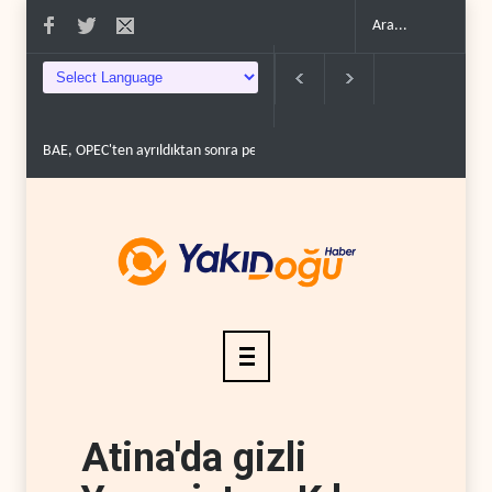
OPEC'ten ayrıldıktan sonra petrol üretimini rekor d�..
The Telegraph: Hürmüz
Atina'da gizli