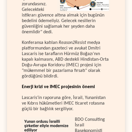
zorundasınız.
Gelecekteki
istikrarı güvence altına almak için bugünün
bedelini ödemeliyiz. Gelecek nesillerin
güvenliğini sağlamak her şeyden daha
önemlidir" dedi.
Konferansa katılan
Reason2Resist
medya
platformundan gazeteci ve avukat Dmitri
Lascaris ise tarafların Hürmüz Boğazı’nın
kapalı kalmasını, ABD destekli Hindistan-Orta
Doğu-Avrupa Koridoru (IMEC) projesi için
"mükemmel bir pazarlama fırsatı" olarak
gördüğünü bildirdi.
Enerji krizi ve IMEC projesinin önemi
Lascaris’in raporuna göre, İsrail, Yunanistan
ve Kıbrıs hükümetleri IMEC ticaret rotasına
güçlü bir bağlılık sergiliyor.
BDO Consulting
İsrail
Başekonomisti