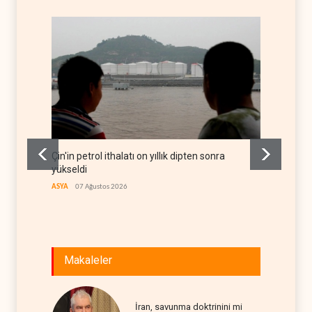
Çin'in petrol ithalatı on yıllık dipten sonra
BAE, OP
yükseldi
rekor 
ASYA
07 Ağustos 2026
ARAP DÜ
Makaleler
İran, savunma doktrinini mi