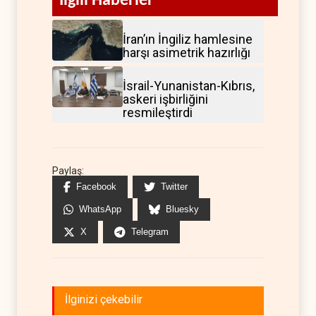
İlgili Haberler
İran’ın İngiliz hamlesine
harşı asimetrik hazırlığı
İsrail-Yunanistan-Kıbrıs,
askeri işbirliğini
resmileştirdi
Paylaş:
Facebook
Twitter
WhatsApp
Bluesky
X
Telegram
İlginizi çekebilir