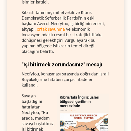
isimler katıldı.
Kıbrıslı tanınmış milletvekili ve Kıbrıs
Demokratik Seferberlik Partisi’nin eski
başkanı Averof Neofytou, iş birliğinin enerji,
altyapı,
ortak savunma
ve ekonomik
inovasyon odaklı resmi bir stratejik ittifaka
dönüşmesi gerektiğini vurgulayarak bu
yapının bölgede istikrarın temel direği
olacağını belirtti.
"İşi bitirmek zorundasınız" mesajı
Neofytou, konuşması sırasında doğrudan İsrail
Büyükelçisine hitaben çarpıcı ifadeler
kullandı.
Savaşın
başladığını
hatırlatan
Neofytou, "Bu
arada, madem
savaşı başlattınız,
işi bitirmek