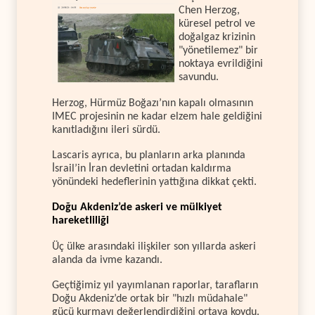
Chen Herzog,
küresel petrol ve
doğalgaz krizinin
"yönetilemez" bir
noktaya evrildiğini
savundu.
Herzog, Hürmüz Boğazı’nın kapalı olmasının
IMEC projesinin ne kadar elzem hale geldiğini
kanıtladığını ileri sürdü.
Lascaris ayrıca, bu planların arka planında
İsrail’in İran devletini ortadan kaldırma
yönündeki hedeflerinin yattığına dikkat çekti.
Doğu Akdeniz’de askeri ve mülkiyet
hareketliliği
Üç ülke arasındaki ilişkiler son yıllarda askeri
alanda da ivme kazandı.
Geçtiğimiz yıl yayımlanan raporlar, tarafların
Doğu Akdeniz’de ortak bir "hızlı müdahale"
gücü kurmayı değerlendirdiğini ortaya koydu.