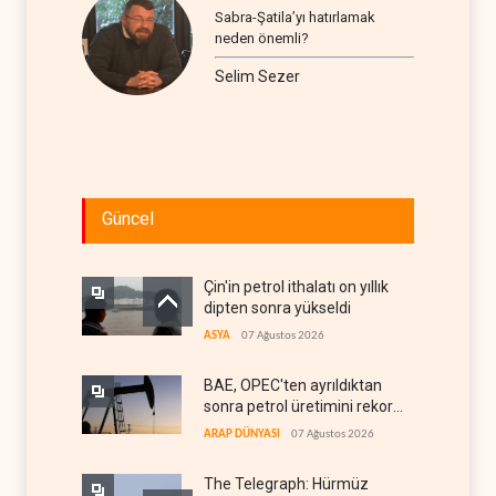
Sabra-Şatila’yı hatırlamak
neden önemli?
Selim Sezer
Güncel
Çin'in petrol ithalatı on yıllık
dipten sonra yükseldi
ASYA
07 Ağustos 2026
BAE, OPEC'ten ayrıldıktan
sonra petrol üretimini rekor
düzeye çıkardı
ARAP DÜNYASI
07 Ağustos 2026
The Telegraph: Hürmüz