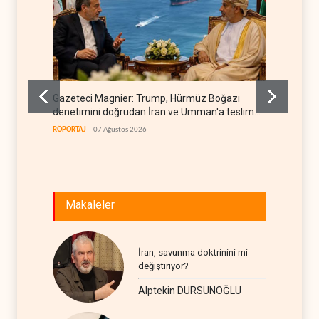
Gazeteci Magnier: Trump, Hürmüz Boğazı
Irak Di
denetimini doğrudan İran ve Umman'a teslim
kapan
etti
RÖPORTAJ
07 Ağustos 2026
IRAK
07
Makaleler
İran, savunma doktrinini mi
değiştiriyor?
Alptekin DURSUNOĞLU