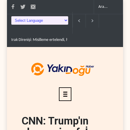
Irak Direnişi: Misilleme ertelendi, hesap kapanmadı..
Çin'in petrol itha
CNN: Trump'ın