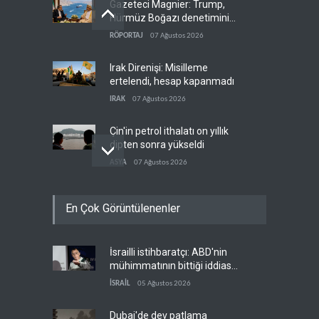
Gazeteci Magnier: Trump,
Hürmüz Boğazı denetimini
doğrudan İran ve Umman'a
RÖPORTAJ
07 Ağustos 2026
teslim etti
Irak Direnişi: Misilleme
ertelendi, hesap kapanmadı
IRAK
07 Ağustos 2026
Çin'in petrol ithalatı on yıllık
dipten sonra yükseldi
ASYA
07 Ağustos 2026
BAE, OPEC'ten ayrıldıktan
En Çok Görüntülenenler
sonra petrol üretimini rekor
düzeye çıkardı
ARAP DÜNYASI
07 Ağustos 2026
İsrailli istihbaratçı: ABD'nin
The Telegraph: Hürmüz
mühimmatının bittiği iddiası
anlaşması, İran’ın savaşı
bir iç kavga
kazandığını gösteriyor
İSRAİL
05 Ağustos 2026
BATI YARIM KÜRE
07 Ağustos 2026
Dubai'de dev patlama