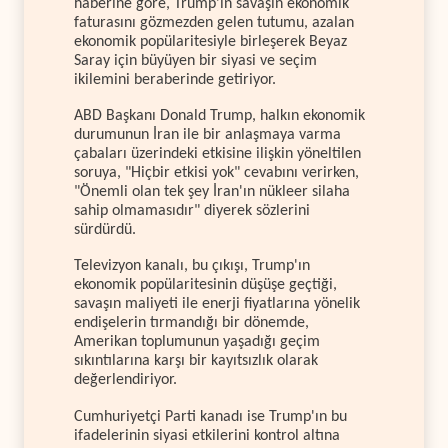
haberine göre, Trump’ın savaşın ekonomik
faturasını gözmezden gelen tutumu, azalan
ekonomik popülaritesiyle birleşerek Beyaz
Saray için büyüyen bir siyasi ve seçim
ikilemini beraberinde getiriyor.
ABD Başkanı Donald Trump, halkın ekonomik
durumunun İran ile bir anlaşmaya varma
çabaları üzerindeki etkisine ilişkin yöneltilen
soruya, "Hiçbir etkisi yok" cevabını verirken,
"Önemli olan tek şey İran'ın nükleer silaha
sahip olmamasıdır" diyerek sözlerini
sürdürdü.
Televizyon kanalı, bu çıkışı, Trump'ın
ekonomik popülaritesinin düşüşe geçtiği,
savaşın maliyeti ile enerji fiyatlarına yönelik
endişelerin tırmandığı bir dönemde,
Amerikan toplumunun yaşadığı geçim
sıkıntılarına karşı bir kayıtsızlık olarak
değerlendiriyor.
Cumhuriyetçi Parti kanadı ise Trump'ın bu
ifadelerinin siyasi etkilerini kontrol altına