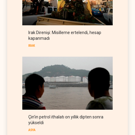
Pakistan ortak savunma
anlaşması imzaladı
ARAP DÜNYASI
07 Ağustos 2026
ABD, Suudi Arabistan'dan
petrol ithalatını 40 yıl sonra
Irak Direnişi: Misilleme ertelendi, hesap
ilk kez durdurdu
BATI YARIM KÜRE
07 Ağustos 2026
kapanmadı
IRAK
Çin'in petrol ithalatı on yıllık dipten sonra
yükseldi
ASYA