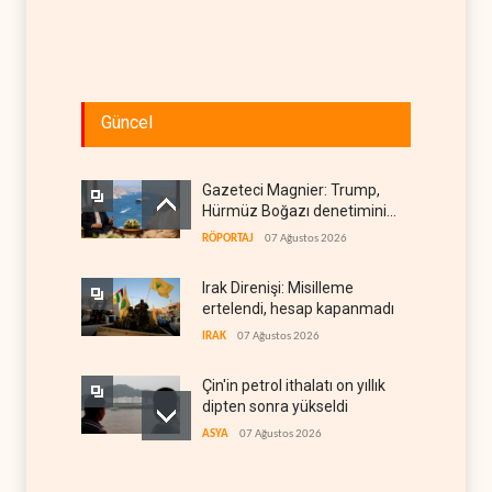
Güncel
Gazeteci Magnier: Trump,
Hürmüz Boğazı denetimini
doğrudan İran ve Umman'a
RÖPORTAJ
07 Ağustos 2026
teslim etti
Irak Direnişi: Misilleme
ertelendi, hesap kapanmadı
IRAK
07 Ağustos 2026
Çin'in petrol ithalatı on yıllık
dipten sonra yükseldi
ASYA
07 Ağustos 2026
BAE, OPEC'ten ayrıldıktan