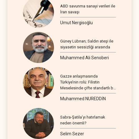
ABD savunma sanayi verileri ile
İran savaşı
Umut Nergisoğlu
Güney Lübnan; Saldırı ateşi ile
siyasetin sessizliği arasında
Muhammed Ali Senoberi
Gazze anlaşmasında
Türkiye’nin rolü: Filistin
Meselesinde çifte standartlı bir
seyir
Muhammed NUREDDİN
Sabra-Şatila’yı hatırlamak
neden önemli?
Selim Sezer