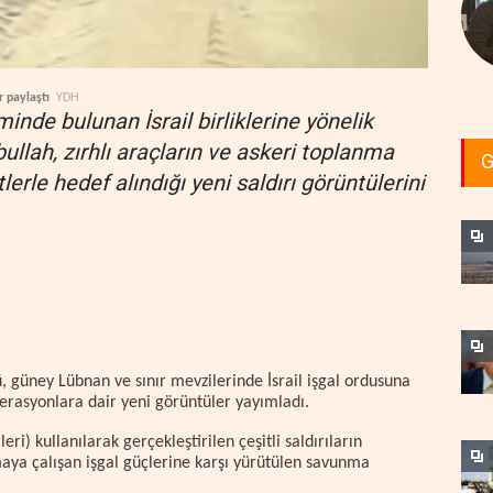
r paylaştı
YDH
inde bulunan İsrail birliklerine yönelik
ullah, zırhlı araçların ve askeri toplanma
G
tlerle hedef alındığı yeni saldırı görüntülerini
güney Lübnan ve sınır mevzilerinde İsrail işgal ordusuna
perasyonlara dair yeni görüntüler yayımladı.
eri) kullanılarak gerçekleştirilen çeşitli saldırıların
maya çalışan işgal güçlerine karşı yürütülen savunma