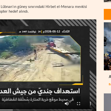
 Lübnan’ın güney sınırındaki Hirbet el-Menara mevkisi
opter hedef alındı.
A
B