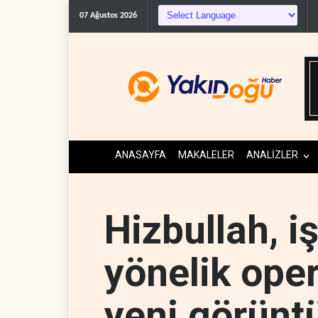
07 Ağustos 2026
ANASAYFA
MAKALELER
ANALİZLER
Hizbullah, i
yönelik ope
yeni görüntü