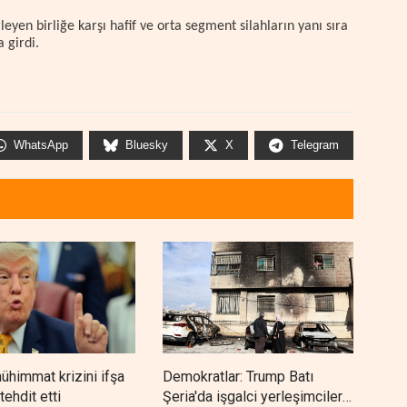
leyen birliğe karşı hafif ve orta segment silahların yanı sıra
 girdi.
WhatsApp
Bluesky
X
Telegram
ühimmat krizini ifşa
Demokratlar: Trump Batı
İsra
tehdit etti
Şeria'da işgalci yerleşimcilere
koş