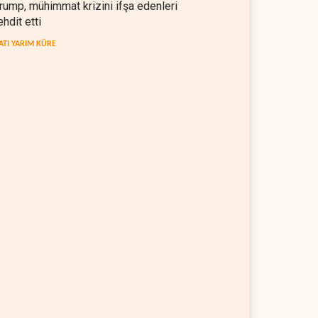
rump, mühimmat krizini ifşa edenleri
ehdit etti
ATI YARIM KÜRE