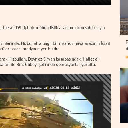
rine ait D9 tipi bir mühendislik aracının dron saldırısıyla
F
ınlarında, Hizbullah’a bağlı bir insansız hava aracının İsrail
B
ntüler askeri medyada yer buldu.
İ
arak Hizbullah, Deyr ez-Siryan kasabasındaki Hallet el-
aları ile Bint Cübeyl şehrinde operasyonlar yürüttü.