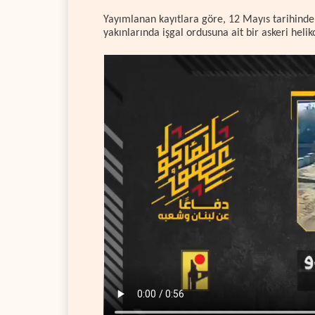
Yayımlanan kayıtlara göre, 12 Mayıs tarihinde
yakınlarında işgal ordusuna ait bir askeri helik