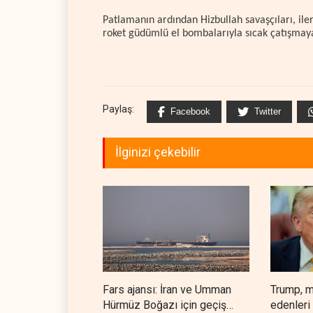
Patlamanın ardından Hizbullah savaşçıları, iler
roket güdümlü el bombalarıyla sıcak çatışmaya
Paylaş:
Facebook
Twitter
İlginizi çekebilir
Fars ajansı: İran ve Umman
Trump, m
Hürmüz Boğazı için geçiş
edenleri 