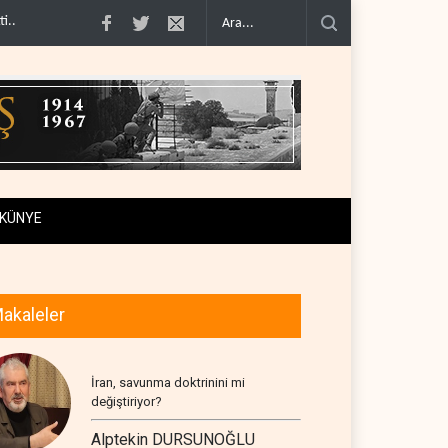
imcilere ..
İsrail, beyin göçünde rekora koşuyor..
Kolombiya kartelleri Ukray
KÜNYE
akaleler
İran, savunma doktrinini mi
değiştiriyor?
Alptekin DURSUNOĞLU