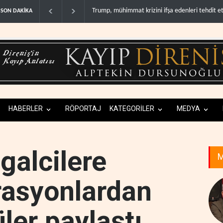
Demokratlar: Trump Batı Şeria'da işgalci yerleş
SON DAKİKA
HABERLER
RÖPORTAJ
KATEGORİLER
MEDYA
şgalcilere
M
rasyonlardan
ler paylaştı