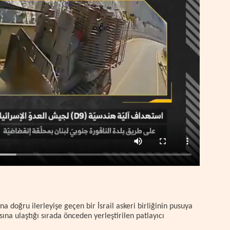
a doğru ilerleyişe geçen bir İsrail askeri birliğinin pusuya
sına ulaştığı sırada önceden yerleştirilen patlayıcı