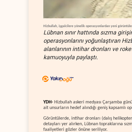
Hizbullah, işgalcilere yönelik operasyonlardan yeni görüntüle
Lübnan sınır hattında sızma girişim
operasyonlarını yoğunlaştıran Hizb
alanlarının intihar dronları ve roke
kamuoyuyla paylaştı.
YDH-
Hizbullah askeri medyası Çarşamba günü, 
ait unsurların hedef alındığı geniş kapsamlı o
Görüntülerde, intihar dronları (dalış helikopterl
detayları yer alırken, Lübnan topraklarına sız
faaliyetleri gözler önüne seriliyor.