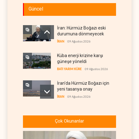
Güncel
İran: Hürmüz Boğazı eski
durumuna dönmeyecek
İRAN
09 Ağustos 2026
Küba enerji krizine karşı
güneşe yöneldi
BATI YARIM KÜRE
09 Ağustos 2026
İran'da Hürmüz Boğazı için
yeni tasarıya onay
İRAN
09 Ağustos 2026
WSJ: Trump, Hürmüz
açılırsa İran savaşını
Çok Okunanlar
bitirmeye hazır
BATI YARIM KÜRE
09 Ağustos 2026
Hmeimim ve Tartus için