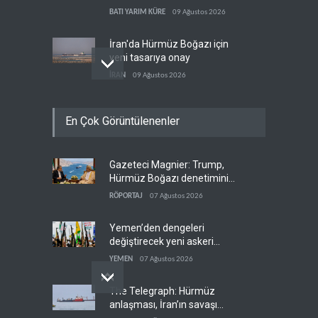
BATI YARIM KÜRE
09 Ağustos 2026
İran'da Hürmüz Boğazı için
yeni tasarıya onay
İRAN
09 Ağustos 2026
WSJ: Trump, Hürmüz
En Çok Görüntülenenler
açılırsa İran savaşını
bitirmeye hazır
BATI YARIM KÜRE
09 Ağustos 2026
Gazeteci Magnier: Trump,
Hmeimim ve Tartus için
Hürmüz Boğazı denetimini
HTŞ-Rusya anlaşması
doğrudan İran ve Umman'a
RÖPORTAJ
07 Ağustos 2026
SURİYE
09 Ağustos 2026
teslim etti
Yemen’den dengeleri
değiştirecek yeni askeri
denklem
YEMEN
07 Ağustos 2026
The Telegraph: Hürmüz
anlaşması, İran’ın savaşı