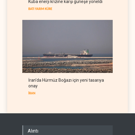
Küba enerji krizine karşı güneşe yöneldi
hamlesi
BATI YARIM KÜRE
BATI YARIM KÜRE
09 Ağustos 2026
İran'da Hürmüz Boğazı için yeni tasarıya
onay
İRAN
Alıntı