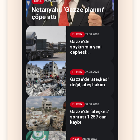
09.08.2026
İSRAİL
Netanyahu ‘Gazze planını’
çöpe attı
09.08.2026
FİLİSTİN
Gazze’de
soykırımın yeni
cephesi:
Kamyonlar ve
sürücüler de
hedefte
09.08.2026
FİLİSTİN
Gazze’de 'ateşkes'
değil, ateş hakim
08.08.2026
FİLİSTİN
Gazze’de ‘ateşkes’
sonrası 1.257 can
kaybı
08.08.2026
İSRAİL