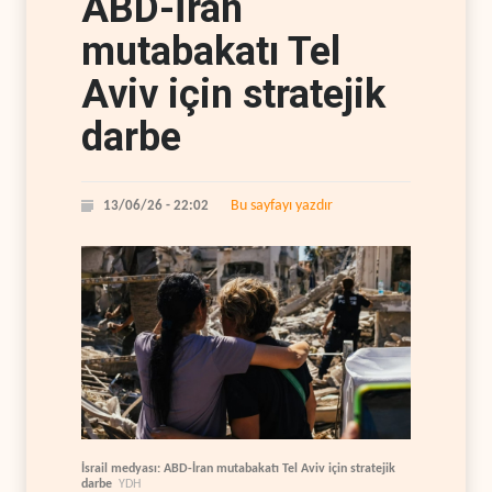
ABD-İran
mutabakatı Tel
Aviv için stratejik
darbe
Bu sayfayı yazdır
13/06/26 - 22:02
İsrail medyası: ABD-İran mutabakatı Tel Aviv için stratejik
darbe
YDH