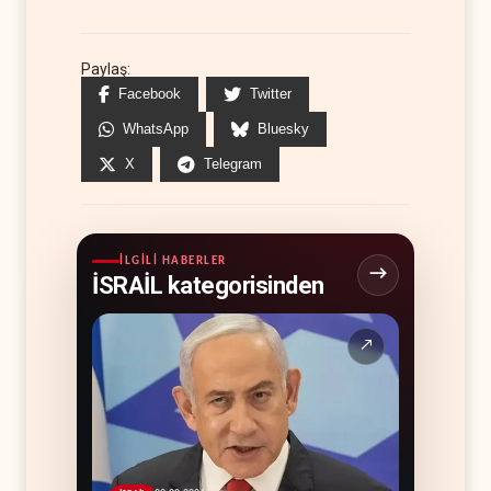
Paylaş:
Facebook
Twitter
WhatsApp
Bluesky
X
Telegram
İLGILI HABERLER
İSRAİL kategorisinden
↗