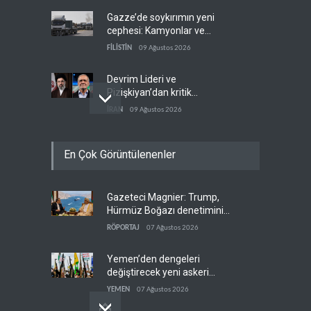
Gazze’de soykırımın yeni
cephesi: Kamyonlar ve
sürücüler de hedefte
FİLİSTİN
09 Ağustos 2026
Devrim Lideri ve
Pizişkiyan’dan kritik
görüşme
İRAN
09 Ağustos 2026
Yemen’den Suudi destekli
En Çok Görüntülenenler
güçlere büyük operasyon
YEMEN
09 Ağustos 2026
Gazeteci Magnier: Trump,
Grönland’da izinsiz sondaj
Hürmüz Boğazı denetimini
hamlesi
doğrudan İran ve Umman'a
RÖPORTAJ
07 Ağustos 2026
BATI YARIM KÜRE
09 Ağustos 2026
teslim etti
Yemen’den dengeleri
değiştirecek yeni askeri
denklem
YEMEN
07 Ağustos 2026