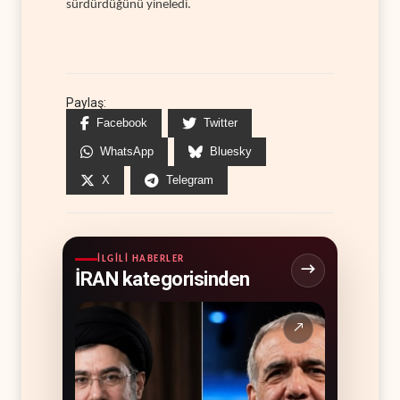
sürdürdüğünü yineledi.
Paylaş:
Facebook
Twitter
WhatsApp
Bluesky
X
Telegram
İLGILI HABERLER
İRAN kategorisinden
↗