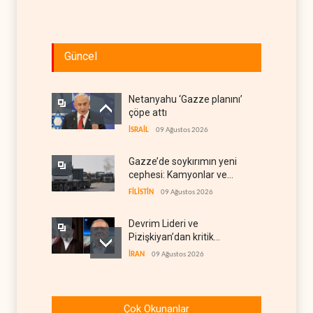
Güncel
Netanyahu ‘Gazze planını’
çöpe attı
İSRAİL
09 Ağustos 2026
Gazze’de soykırımın yeni
cephesi: Kamyonlar ve
sürücüler de hedefte
FİLİSTİN
09 Ağustos 2026
Devrim Lideri ve
Pizişkiyan’dan kritik
görüşme
İRAN
09 Ağustos 2026
Yemen’den Suudi destekli
güçlere büyük operasyon
Çok Okunanlar