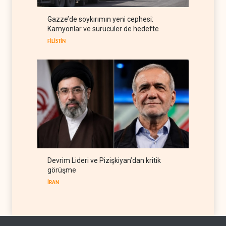
Demokratlar Trump için azil
Gazze’de soykırımın yeni cephesi:
süreci yerine soruşturma
Kamyonlar ve sürücüler de hedefte
hazırlıyor
BATI YARIM KÜRE
09 Ağustos 2026
FİLİSTİN
Devrim Lideri ve Pizişkiyan’dan kritik
görüşme
İRAN