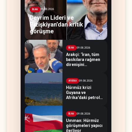
09.08.2026
İRAN
Devrim Lideri ve
Pizişkiyan’dan kritik
görüşme
09.08.2026
İRAN
Arakçi: ‘İran, tüm
baskılara rağmen
direnişini
sürdürecek’
09.08.2026
AFRİKA
Hürmüz krizi
Guyana ve
Afrika'daki petrol
üreticilerine yaradı
09.08.2026
İRAN
Umman: Hürmüz
görüşmeleri yapıcı
ilerliyor