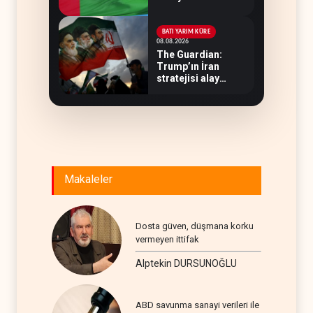
BATI YARIM KÜRE
08.08.2026
The Guardian:
Trump’ın İran
stratejisi alay
konusu oldu
Makaleler
Dosta güven, düşmana korku
vermeyen ittifak
Alptekin DURSUNOĞLU
ABD savunma sanayi verileri ile