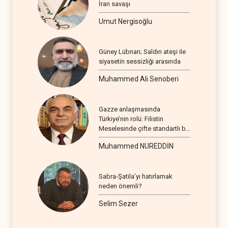
İran savaşı
Umut Nergisoğlu
Güney Lübnan; Saldırı ateşi ile
siyasetin sessizliği arasında
Muhammed Ali Senoberi
Gazze anlaşmasında
Türkiye’nin rolü: Filistin
Meselesinde çifte standartlı bir
seyir
Muhammed NUREDDİN
Sabra-Şatila’yı hatırlamak
neden önemli?
Selim Sezer