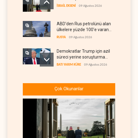
İSRAİL EKSENİ
09 Ağustos 2026
ABD'den Rus petrolünü alan
ülkelere yüzde 100'e varan
gümrük vergisi
RUSYA
09 Ağustos 2026
Demokratlar Trump için azil
süreci yerine soruşturma
hazırlıyor
BATI YARIM KÜRE
09 Ağustos 2026
Hürmüz krizi Guyana ve
Afrika'daki petrol
Çok Okunanlar
üreticilerine yaradı
AFRİKA
09 Ağustos 2026
Pentagon silah şirketlerine
21 gün süre verdi
BATI YARIM KÜRE
09 Ağustos 2026
Türkiye'nin stoklarındaki 70