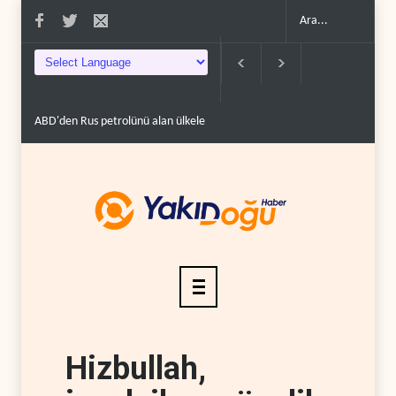
lere yüzde 100'e varan g�..
Demokratlar Trump için azil süreci yerine soruş
Hizbullah,