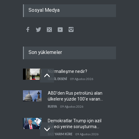
Sosyal Medya
Son yüklemeler
Normalleşme nedir?
İSRAİL EKSENİ
09 Ağustos 2026
ABD'den Rus petrolünü alan
ülkelere yüzde 100'e varan
gümrük vergisi
RUSYA
09 Ağustos 2026
Demokratlar Trump için azil
süreci yerine soruşturma
hazırlıyor
BATI YARIM KÜRE
09 Ağustos 2026