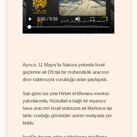
Ayrıca, 11 Mayıs’ta Nakura yolunda İsrail
güçlerine ait D9 tipi bir mühendislik aracının
dron saldırısıyla vurulduğu anlar paylaşıldı.
Salı günü ise yine Hirbet el-Menara mevkisi
yakınlarında, Hizbullah’a bağlı bir insansız
hava aracının İsrail ordusuna ait Merkava tipi
tankı vurduğu görüntüler askeri medyada yer
buldu.
İsrail’in devam eden saldırılarına misilleme