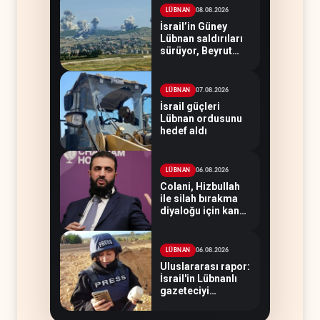
08.08.2026
LÜBNAN
İsrail’in Güney
Lübnan saldırıları
sürüyor, Beyrut
suskun
07.08.2026
LÜBNAN
İsrail güçleri
Lübnan ordusunu
hedef aldı
06.08.2026
LÜBNAN
Colani, Hizbullah
ile silah bırakma
diyaloğu için kanal
arıyor
06.08.2026
LÜBNAN
Uluslararası rapor:
İsrail'in Lübnanlı
gazeteciyi
öldürmesi savaş
suçu