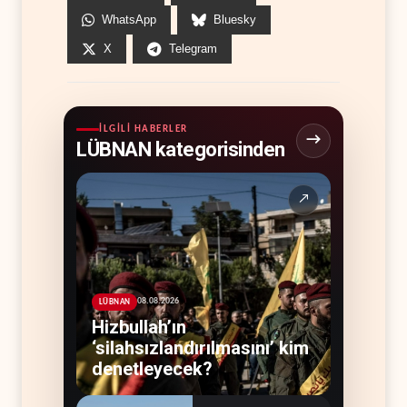
WhatsApp
Bluesky
X
Telegram
İLGILI HABERLER
LÜBNAN kategorisinden
↗
08.08.2026
LÜBNAN
Hizbullah’ın
‘silahsızlandırılmasını’ kim
denetleyecek?