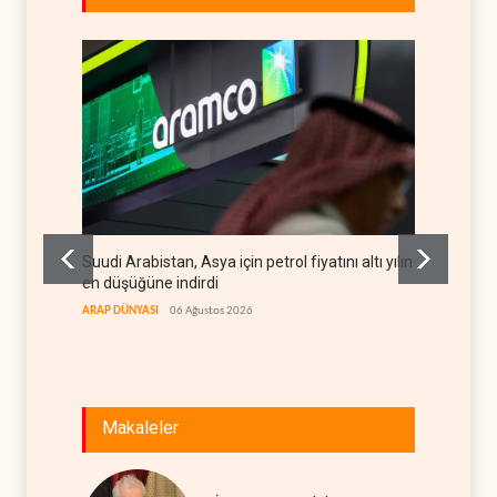
Suudi Arabistan, Asya için petrol fiyatını altı yılın
İsrail,
en düşüğüne indirdi
dönüşt
ARAP DÜNYASI
06 Ağustos 2026
İSRAİL
0
Makaleler