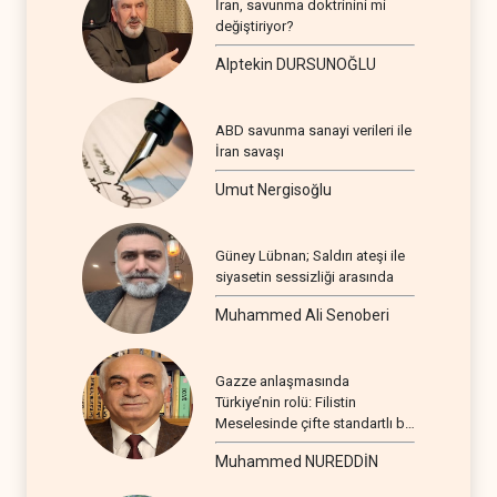
İran, savunma doktrinini mi
değiştiriyor?
Alptekin DURSUNOĞLU
ABD savunma sanayi verileri ile
İran savaşı
Umut Nergisoğlu
Güney Lübnan; Saldırı ateşi ile
siyasetin sessizliği arasında
Muhammed Ali Senoberi
Gazze anlaşmasında
Türkiye’nin rolü: Filistin
Meselesinde çifte standartlı bir
seyir
Muhammed NUREDDİN