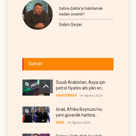
Sabra-Şatila’yı hatırlamak
neden önemli?
Selim Sezer
Güncel
Suudi Arabistan, Asya için
petrol fiyatını altı yılın en
düşüğüne indirdi
ARAP DÜNYASI
06 Ağustos 2026
İsrail, Afrika Boynuzu'nu
yeni güvenlik hattına
dönüştürüyor
İSRAİL
06 Ağustos 2026