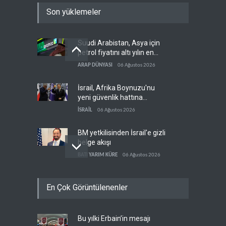
Son yüklemeler
Suudi Arabistan, Asya için
petrol fiyatını altı yılın en
düşüğüne indirdi
ARAP DÜNYASI
06 Ağustos 2026
İsrail, Afrika Boynuzu'nu
yeni güvenlik hattına
dönüştürüyor
İSRAİL
06 Ağustos 2026
BM yetkilisinden İsrail'e gizli
belge akışı
BATI YARIM KÜRE
06 Ağustos 2026
Colani, Hizbullah ile silah
En Çok Görüntülenenler
bırakma diyaloğu için kanal
arıyor
LÜBNAN
06 Ağustos 2026
Bu yılki Erbain’in mesajı
Uluslararası rapor: İsrail'in