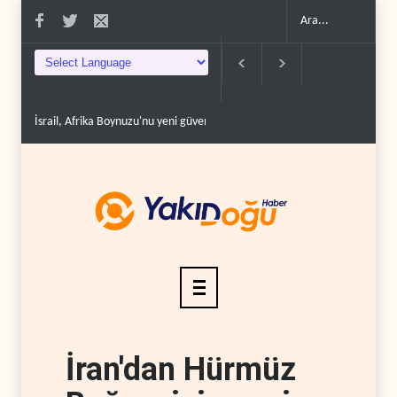
İsrail, Afrika Boynuzu'nu yeni güvenlik hattına dönüşt..
BM yetkilisinden 
İran'dan Hürmüz