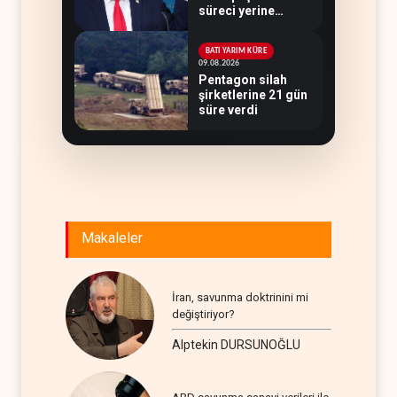
süreci yerine
soruşturma
hazırlıyor
BATI YARIM KÜRE
09.08.2026
Pentagon silah
şirketlerine 21 gün
süre verdi
Makaleler
İran, savunma doktrinini mi
değiştiriyor?
Alptekin DURSUNOĞLU