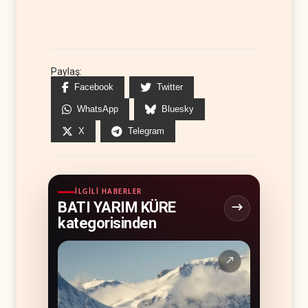
Paylaş:
Facebook
Twitter
WhatsApp
Bluesky
X
Telegram
İLGILI HABERLER
BATI YARIM KÜRE
kategorisinden
↗