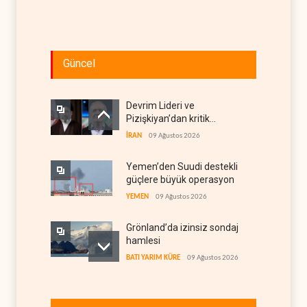
Güncel
Devrim Lideri ve
Pizişkiyan’dan kritik
görüşme
İRAN
09 Ağustos 2026
Yemen’den Suudi destekli
güçlere büyük operasyon
YEMEN
09 Ağustos 2026
Grönland’da izinsiz sondaj
hamlesi
BATI YARIM KÜRE
09 Ağustos 2026
Arakçi: ‘İran, tüm baskılara
rağmen direnişini