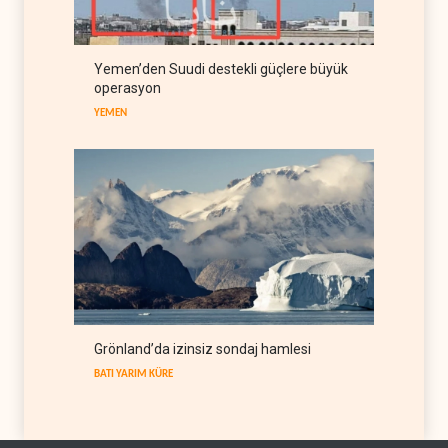
AFRİKA
09 Ağustos 2026
Pentagon silah şirketlerine
21 gün süre verdi
Yemen’den Suudi destekli güçlere büyük
operasyon
BATI YARIM KÜRE
09 Ağustos 2026
YEMEN
Grönland’da izinsiz sondaj hamlesi
BATI YARIM KÜRE