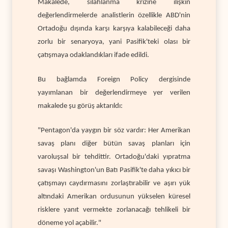
Makalede, silahlanma krizine ilişkin
değerlendirmelerde analistlerin özellikle ABD'nin
Ortadoğu dışında karşı karşıya kalabileceği daha
zorlu bir senaryoya, yani Pasifik'teki olası bir
çatışmaya odaklandıkları ifade edildi.
Bu bağlamda Foreign Policy dergisinde
yayımlanan bir değerlendirmeye yer verilen
makalede şu görüş aktarıldı:
"Pentagon'da yaygın bir söz vardır: Her Amerikan
savaş planı diğer bütün savaş planları için
varoluşsal bir tehdittir. Ortadoğu'daki yıpratma
savaşı Washington'un Batı Pasifik'te daha yıkıcı bir
çatışmayı caydırmasını zorlaştırabilir ve aşırı yük
altındaki Amerikan ordusunun yükselen küresel
risklere yanıt vermekte zorlanacağı tehlikeli bir
döneme yol açabilir."