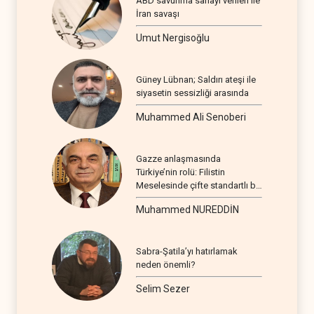
ABD savunma sanayi verileri ile
İran savaşı
Umut Nergisoğlu
Güney Lübnan; Saldırı ateşi ile
siyasetin sessizliği arasında
Muhammed Ali Senoberi
Gazze anlaşmasında
Türkiye’nin rolü: Filistin
Meselesinde çifte standartlı bir
seyir
Muhammed NUREDDİN
Sabra-Şatila’yı hatırlamak
neden önemli?
Selim Sezer