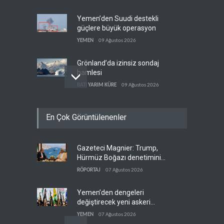
Yemen’den Suudi destekli
güçlere büyük operasyon
YEMEN
09 Ağustos 2026
Grönland’da izinsiz sondaj
hamlesi
BATI YARIM KÜRE
09 Ağustos 2026
Arakçi: ‘İran, tüm baskılara
En Çok Görüntülenenler
rağmen direnişini
sürdürecek’
İRAN
09 Ağustos 2026
Gazeteci Magnier: Trump,
Yemen, Aramco’yu vurdu
Hürmüz Boğazı denetimini
YEMEN
09 Ağustos 2026
doğrudan İran ve Umman'a
RÖPORTAJ
07 Ağustos 2026
teslim etti
Yemen’den dengeleri
değiştirecek yeni askeri
denklem
YEMEN
07 Ağustos 2026