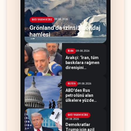
09.08.2026
BATI YARIM KÜRE
Grönland’da izinsiz sondaj
hamlesi
09.08.2026
İRAN
Arakçi: ‘İran, tüm
baskılara rağmen
direnişini
sürdürecek’
09.08.2026
RUSYA
ABD'den Rus
petrolünü alan
ülkelere yüzde
100'e varan
gümrük vergisi
BATI YARIM KÜRE
09.08.2026
Demokratlar
Trump için azil