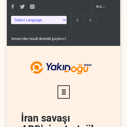
on..
Grönland’da izinsiz sondaj hamlesi..
Arakçi: ‘İran, tüm baskılara rağmen
İran savaşı