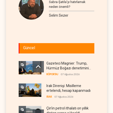
Sabra-Şatila’yı hatırlamak
neden önemli?
Selim Sezer
Güncel
Gazeteci Magnier: Trump,
Hürmüz Boğazı denetimini
doğrudan İran ve Umman'a
RÖPORTAJ
07 Ağustos 2026
teslim etti
Irak Direnişi: Misilleme
ertelendi, hesap kapanmadı
IRAK
07 Ağustos 2026
Çin'in petrol ithalatı on yıllık
dipten sonra yükseldi