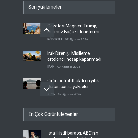
Son yüklemeler
Gazeteci Magnier: Trump,
Hürmüz Boğazı denetimini
doğrudan İran ve Umman'a
RÖPORTAJ
07 Ağustos 2026
teslim etti
Irak Direnişi: Misilleme
ertelendi, hesap kapanmadı
IRAK
07 Ağustos 2026
Çin'in petrol ithalatı on yıllık
dipten sonra yükseldi
ASYA
07 Ağustos 2026
BAE, OPEC'ten ayrıldıktan
En Çok Görüntülenenler
sonra petrol üretimini rekor
düzeye çıkardı
ARAP DÜNYASI
07 Ağustos 2026
İsrailli istihbaratçı: ABD'nin
The Telegraph: Hürmüz