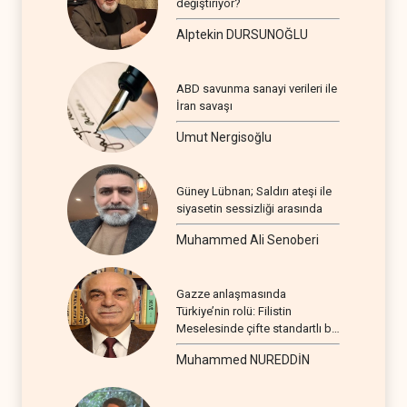
değiştiriyor?
Alptekin DURSUNOĞLU
ABD savunma sanayi verileri ile
İran savaşı
Umut Nergisoğlu
Güney Lübnan; Saldırı ateşi ile
siyasetin sessizliği arasında
Muhammed Ali Senoberi
Gazze anlaşmasında
Türkiye’nin rolü: Filistin
Meselesinde çifte standartlı bir
seyir
Muhammed NUREDDİN