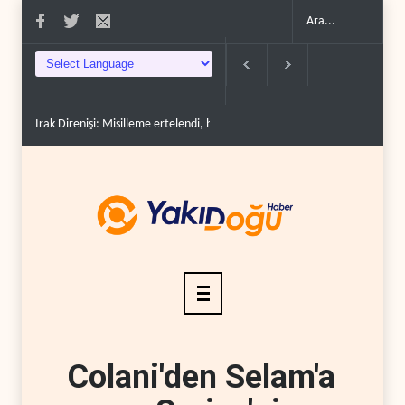
Irak Direnişi: Misilleme ertelendi, hesap kapanmadı..
Çin'in petrol ithalatı 
Colani'den Selam'a