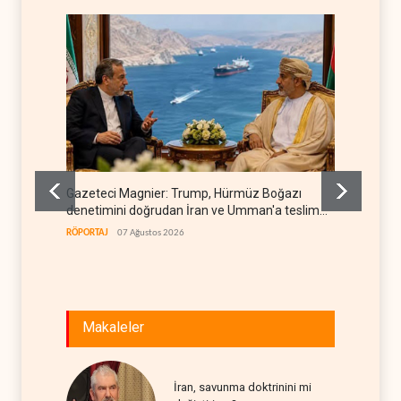
Gazeteci Magnier: Trump, Hürmüz Boğazı
Irak Di
denetimini doğrudan İran ve Umman'a teslim
kapan
etti
RÖPORTAJ
07 Ağustos 2026
IRAK
07
Makaleler
İran, savunma doktrinini mi