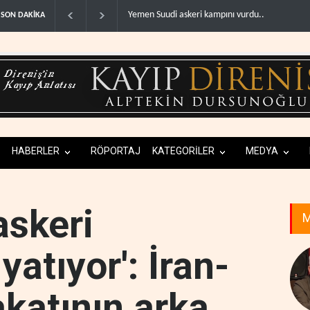
Yemen Suudi askeri kampını vurdu..
WSJ: İra
SON DAKİKA
HABERLER
RÖPORTAJ
KATEGORİLER
MEDYA
askeri
M
yatıyor': İran-
katının arka