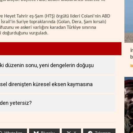
ve Heyet Tahrir eş-Şam (HTŞ) örgütü lideri Colani'nin ABD
srail'in Suriye topraklarında (Golan, Dera, Şam kırsalı)
üfuzunu ve askeri varlığını karadan Türkiye sınırına
ki doğurduğunu vurguladı.
İ
b
ki düzenin sonu, yeni dengelerin doğuşu
İ
esel direnişten küresel eksen kaymasına
eden yetersiz?