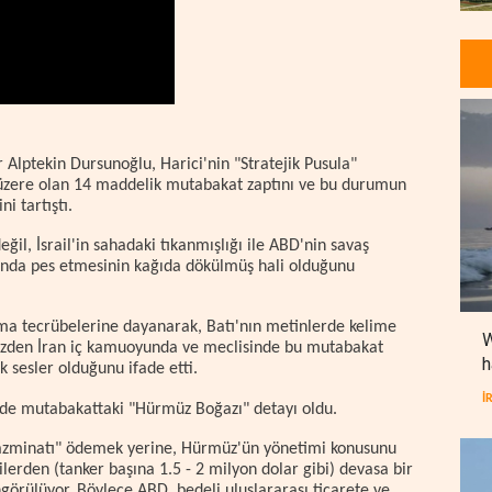
 Alptekin Dursunoğlu, Harici'nin "Stratejik Pusula"
 üzere olan 14 maddelik mutabakat zaptını ve bu durumun
i tartıştı.
ğil, İsrail'in sahadaki tıkanmışlığı ile ABD'nin savaş
ısında pes etmesinin kağıda dökülmüş hali olduğunu
ma tecrübelerine dayanarak, Batı'nın metinlerde kelime
W
 yüzden İran iç kamuoyunda ve meclisinde bu mutabakat
h
k sesler olduğunu ifade etti.
İ
i de mutabakattaki "Hürmüz Boğazı" detayı oldu.
tazminatı" ödemek yerine, Hürmüz'ün yönetimi konusunu
erden (tanker başına 1.5 - 2 milyon dolar gibi) devasa bir
örülüyor. Böylece ABD, bedeli uluslararası ticarete ve