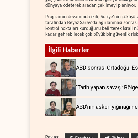
dünyaya ödeterek aradan çekilmeyi planlıyor.
Programın devamında ikili, Suriye'nin çöküşü 
tarafından Beyaz Saray'da ağırlanması sonrası İ
kontrol noktaları kurduğunu belirterek İsrail n
kadar getirebilecek çok büyük bir güvenlik ris
İlgili Haberler
ABD sonrası Ortadoğu: Es
'Tarih yapan savaş': Bölg
ABD’nin askeri yığınağı n
Paylaş: