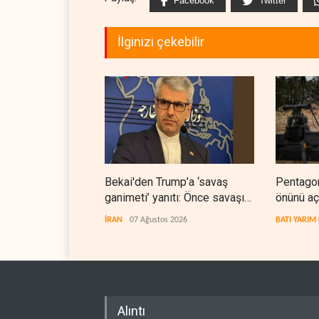
Facebook
Twitter
İlginizi çekebilir
Bekai'den Trump’a ‘savaş
Pentagon 
ganimeti’ yanıtı: Önce savaşı
önünü aç
kazan
İRAN
07 Ağustos 2026
BATI YARIM
Alıntı