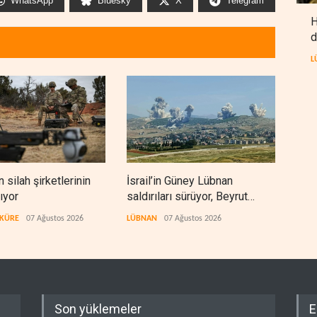
WhatsApp
Bluesky
X
Telegram
H
d
L
silah şirketlerinin
İsrail’in Güney Lübnan
Yeme
ıyor
saldırıları sürüyor, Beyrut
vurd
suskun
 KÜRE
07 Ağustos 2026
LÜBNAN
07 Ağustos 2026
YEME
Son yüklemeler
E