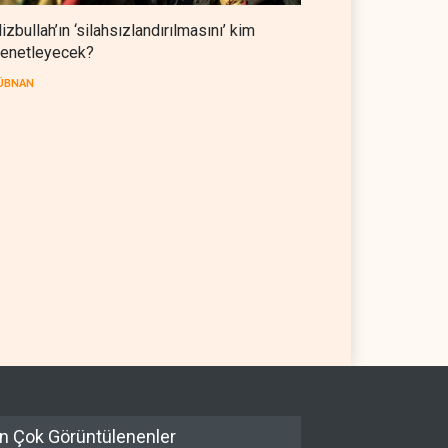
izbullah’ın ‘silahsızlandırılmasını’ kim
enetleyecek?
ÜBNAN
n Suudi askeri kampını
WSJ: İran savaşı ABD’nin
u
askeri ve ekonomik
kaynaklarını tüketiyor
N
07 Ağustos 2026
BATI YARIM KÜRE
07 Ağustos 2026
n Çok Görüntülenenler