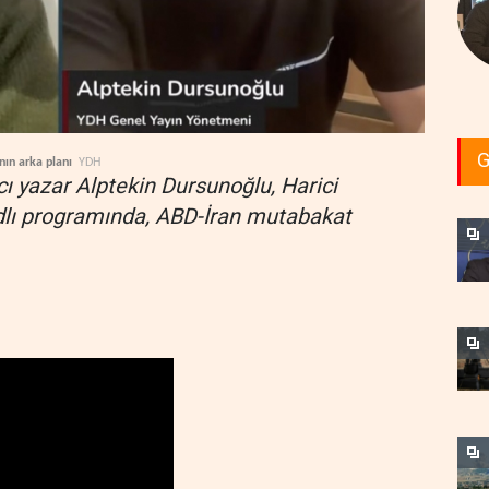
G
nın arka planı
YDH
ı yazar Alptekin Dursunoğlu, Harici
adlı programında, ABD-İran mutabakat