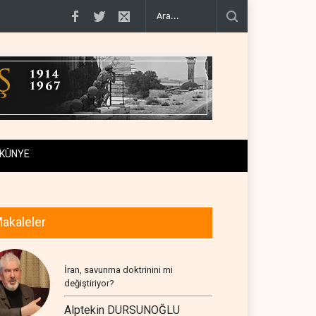
n savaşı ABD’nin askeri ve ekonomik kaynakları..
Gazeteci Magnier: Trump, H
KÜNYE
akaleler
İran, savunma doktrinini mi
değiştiriyor?
Alptekin DURSUNOĞLU