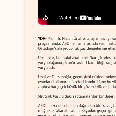
YDH-
Prof. Dr. Hasan Ünal ve araştırmacı yazar
programında, ABD ile İran arasında varılmak
Ortadoğu'daki jeopolitik güç dengelerine etkisin
Uzmanlar, bu mutabakatın bir "barış iradesi" de
yorgunluğunun, İran'ın askeri kararlılığı karş
vurguladı.
Ünal ve Dursunoğlu, geçmişteki nükleer anlaş
oyunları kullanarak ülkeleri kandırdığını; bu
zaptına karşı çok büyük bir güvensizlik ve çatla
Stratejik Pusula
'daki saptamalardan bir diğer
ABD'nin kendi cebinden doğrudan bir "savaş 
muğlak bırakarak İran'ın bölgeden geçen gemil
geçiş ücreti almasına zımnen göz yumacağı öng