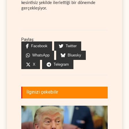
kesintisiz şekilde ilerlettiği bir dönemde
gerçekleşiyor.
Paylaş:
Facebook
Twitter
WhatsApp
Bluesky
X
Telegram
İlginizi çekebilir