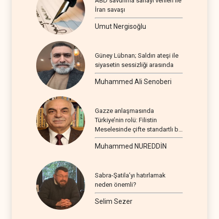
ABD savunma sanayi verileri ile
İran savaşı
Umut Nergisoğlu
Güney Lübnan; Saldırı ateşi ile
siyasetin sessizliği arasında
Muhammed Ali Senoberi
Gazze anlaşmasında
Türkiye’nin rolü: Filistin
Meselesinde çifte standartlı bir
seyir
Muhammed NUREDDİN
Sabra-Şatila’yı hatırlamak
neden önemli?
Selim Sezer