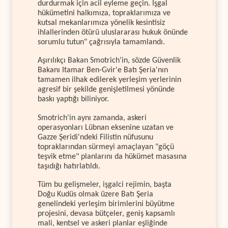
durdurmak için acil eyleme geçin. İşgal
hükümetini halkımıza, topraklarımıza ve
kutsal mekanlarımıza yönelik kesintisiz
ihlallerinden ötürü uluslararası hukuk önünde
sorumlu tutun" çağrısıyla tamamlandı.
Aşırılıkçı Bakan Smotrich'in, sözde Güvenlik
Bakanı Itamar Ben-Gvir'e Batı Şeria'nın
tamamen ilhak edilerek yerleşim yerlerinin
agresif bir şekilde genişletilmesi yönünde
baskı yaptığı biliniyor.
Smotrich'in aynı zamanda, askeri
operasyonları Lübnan eksenine uzatan ve
Gazze Şeridi'ndeki Filistin nüfusunu
topraklarından sürmeyi amaçlayan "göçü
teşvik etme" planlarını da hükümet masasına
taşıdığı hatırlatıldı.
Tüm bu gelişmeler, işgalci rejimin, başta
Doğu Kudüs olmak üzere Batı Şeria
genelindeki yerleşim birimlerini büyütme
projesini, devasa bütçeler, geniş kapsamlı
mali, kentsel ve askeri planlar eşliğinde