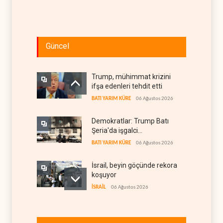
Güncel
Trump, mühimmat krizini
ifşa edenleri tehdit etti
BATI YARIM KÜRE
06 Ağustos 2026
Demokratlar: Trump Batı
Şeria'da işgalci
yerleşimcilere cezasızlık
BATI YARIM KÜRE
06 Ağustos 2026
sağladı
İsrail, beyin göçünde rekora
koşuyor
İSRAİL
06 Ağustos 2026
Kolombiya kartelleri
Ukrayna'daki İHA