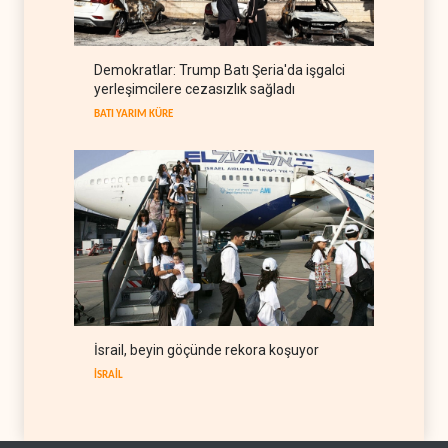
öldürmesi savaş suçu
LÜBNAN
06 Ağustos 2026
İsrail basını: Trump'ın İran
Demokratlar: Trump Batı Şeria'da işgalci
politikasındaki ertelemeler
yerleşimcilere cezasızlık sağladı
ABD seçimlerini riske atıyor
BATI YARIM KÜRE
06 Ağustos 2026
BATI YARIM KÜRE
İsrail, beyin göçünde rekora koşuyor
İSRAİL