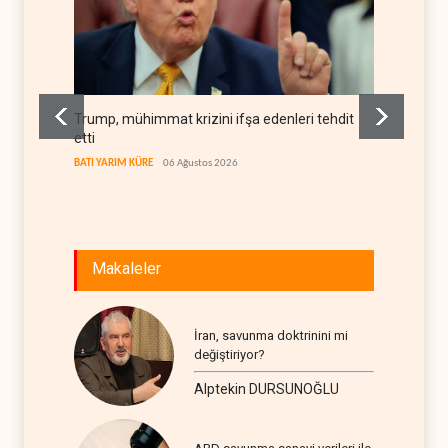
Trump, mühimmat krizini ifşa edenleri tehdit
Demokra
etti
yerleşi
BATI YARIM KÜRE
06 Ağustos 2026
BATI YAR
Makaleler
İran, savunma doktrinini mi
değiştiriyor?
Alptekin DURSUNOĞLU